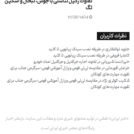
تفاوت زگیل تناسلی با جوش، تبخال و اسکین
تگ
11/08/1404
نظرات کاربران
جاوید ذوالفقاری
در
طریقه نصب سینک پیانویی ۵ کلید
کاملیا فروغی
در
طریقه نصب سینک پیانویی ۵ کلید
خیرالنسا شیریانی
در
تفاوت اجاره جرثقیل و جرثقیل امداد خودرو
خرامان قهرمانی
در
مقایسه لی‌لی فومی و پازل آموزشی فومی؛ سرگرمی جذاب برای
تقویت مهارت‌های کودکان
شکیب کوثری نژاد
در
مقایسه لی‌لی فومی و پازل آموزشی فومی؛ سرگرمی جذاب برای
تقویت مهارت‌های کودکان
«خبر ایرانی» نقشی در تولید محتوای خبری ندارد و مطالب این سایت، بازنشر اخبار
پایگاه‌های معتبر خبری ایرانی است.