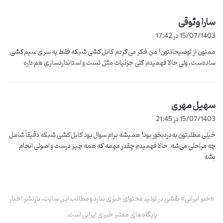
سارا وثوقی
گ
ف
15/07/1403 در 17:42
ت
ممنون از توضیحاتتون! من فکر می‌کردم کابل‌کشی شبکه فقط یه سری سیم‌کشی
:
ساده‌ست، ولی حالا فهمیدم کلی جزئیات مثل تست و استانداردسازی هم داره
سهیل مهری
گ
ف
15/07/1403 در 21:45
ت
خیلی مطلبتون به‌دردبخور بود! همیشه برام سوال بود کابل‌کشی شبکه دقیقاً شامل
:
چه مراحلی می‌شه. حالا فهمیدم چقدر مهمه که همه چیز درست و اصولی انجام
بشه
«خبر ایرانی» نقشی در تولید محتوای خبری ندارد و مطالب این سایت، بازنشر اخبار
پایگاه‌های معتبر خبری ایرانی است.