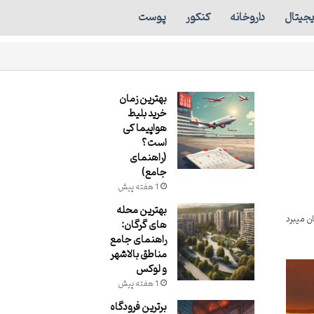
دیجیتال
داروخانه
کنکور
پوست
بهترین زمان
خرید بلیط
هواپیما کی
است؟
(راهنمای
جامع)
1 هفته پیش
بهترین محله
های گرگان:
راهنمای جامع
مناطق بالاشهر
و لوکس
1 هفته پیش
برترین فرودگاه