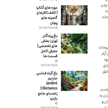
بردن
موزه های آنتالیا
ه
| کشف تالارها و
اعات
گنجینه های
پنهان
15/09/1404
باغ پرندگان
تهران: بخش
های تخصصی |
فریحات
معرفی کامل
آرام
قسمت ها
ود
های
09/09/1404
خلق
باغ گیاه شناسی
جاردیم
(Jardim
Botanico) |
نی برای استراحت،
راهنمای جامع
ان به
بازدید
ان و
رق
08/09/1404