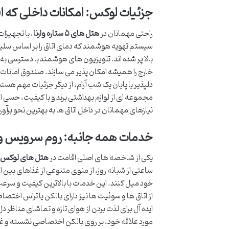
جزئیات لوکس: امکانات داخلی که اق
راحتی مهمانان در
هتل های ۵ ستاره وارنا
، با تجهیزات
سیستم تهویه هوشمند که دمای اتاق را بر اساس سلیقه
بالا پر شده اند. تلویزیون های هوشمند با دسترسی به 
خارج را همیشه امکان پذیر می سازند. صندوق امانات بر
دلپذیر یا پایان یک شب آرام، از دیگر جزئیات مهم ه
مجموعه ای از لوازم بهداشتی برند و با کیفیت، حسی از
نیازهای مهمانان در داخل اتاق ها به بهترین نحو بر
خدمات همه جانبه: روم سرویس و ب
یکی از شاخصه های اصلی اقامت در
هتل های لوکس وا
ساعتی از شبانه روز، از منوی متنوعی از غذاهای بین ال
خود میل کنند. این خدمات با بالاترین کیفیت و سرعت ا
از اتاق ها و سوئیت ها نیز دارای بالکن یا تراس اختص
ایده آل برای لذت بردن از هوای تازه و تماشای مناظر د
مورد علاقه خود، بر روی بالکن اختصاصی نشسته و غرو