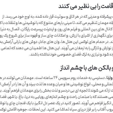
امت را بی نظیر می کنند
 پیشرفته و مدرنی که در هر اتاق و سوئیت قرار داده شده، به اوج خود می رسد. از
 مهمان تنظیم می کند، تا مینی بارهای متنوع که با نوشیدنی ها و تنقلات با 
کانال های بین المللی و فیلم های روز، و اینترنت پرسرعت رایگان، اتصال به دنیا
ای نگهداری از اشیای با ارزش، و امکانات چای ساز و قهوه ساز برای شروع یک رو
ستند. در حمام های لوکس این هتل ها، وان های جادار، دوش های بارانی آرامش 
 نوازش و تازگی را به ارمغان می آورند. این هتل ها اطمینان می دهند که تمامی
آورده شود و نیازی به ترک فضای خصوصی خود نداشته باشند.
الکن های با چشم انداز
رنا
، دسترسی به خدمات روم سرویس ۲۴ ساعته است. مهمانان می توانند در 
مللی و محلی، انواع نوشیدنی ها و میان وعده ها لذت ببرند و آن ها را در آرامش ا
رائه می شوند تا تجربه ای بی دردسر و لذت بخش را برای مهمانان فراهم آورند. 
اصی هستند که با مبلمان راحت و چشم اندازهای رویایی به دریا، باغ، یا شهر، فضا
ل انگیز فراهم می آورند. تصور کنید در یک عصر دل انگیز، با یک فنجان چای یا نو
ب آفتاب را بر فراز دریای سیاه تماشا می کنید. این لحظات، جوهره اقامتی لوک