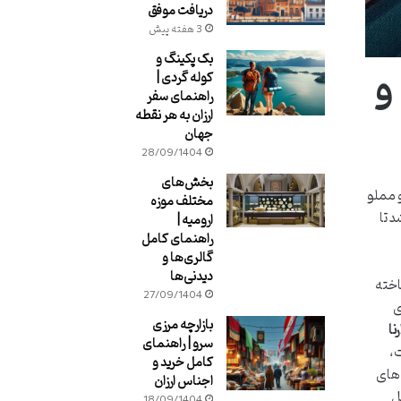
دریافت موفق
3 هفته پیش
بک پکینگ و
 ۵ ستاره و
کوله گردی |
راهنمای سفر
ارزان به هر نقطه
جهان
28/09/1404
بخش‌های
 مملو
مختلف موزه
د تا
ارومیه |
راهنمای کامل
گالری‌ها و
دیدنی‌ها
اخته
27/09/1404
ی
بازارچه مرزی
سرو | راهنمای
ت،
کامل خرید و
 های
اجناس ارزان
ل
18/09/1404