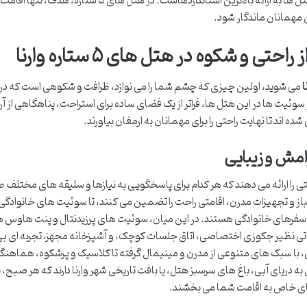
بهداشتی لوکس در حمام، همگی نشان از تعهد این هتل ها به ارائه بالاترین استانداردهاست. در هتل های ۵ ستاره، هدف، تنها اقامت
مهمانان ماندگار شود.
 و شکوه در هتل های ۵ ستاره وارنا
می شوید، اولین چیزی که چشم شما را می نوازد، ظرافت و شکوهی است که در
وئیت ها در این هتل ها، فراتر از یک فضای ساده برای استراحت، پناهگاهی از آ
 اند تا نهایت راحتی را برای مهمانان به ارمغان بیاورند.
رامش و زیبایی
 را ارائه می دهند که هر کدام برای پاسخگویی به نیازها و سلیقه های مختلف 
لباز و تجهیزات مدرن، اقامتی راحت را تضمین می کنند، تا سوئیت های خانوادگی 
 سفرهای خانوادگی هستند. در این میان، سوئیت های پرزیدنتال و پنت هاوس ها
تی نظیر جکوزی اختصاصی، اتاق جلسات کوچک، و آشپزخانه مجهز، تجربه ای بی
تاق، با سبک های متنوعی از مدرن و مینیمال گرفته تا کلاسیک و پرشکوه، هماهن
ه دریای آبی، باغ های سرسبز هتل، یا بافت تاریخی شهر وارنا دارند که هر صبح، ب
ای خاص به اقامت شما می بخشند.