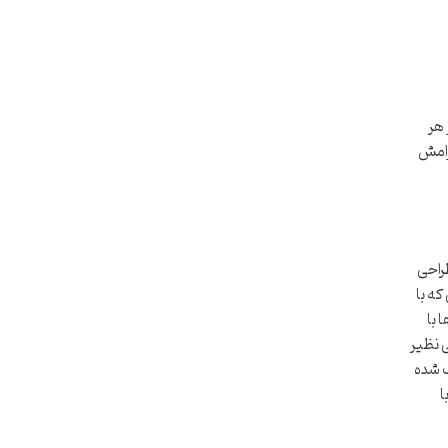
 هر
رامش
طراحی
که با
 با
 نظیر
گ شده
ا