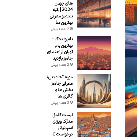
های جهان
2024 | رتبه
بندی و معرفی
بهترین ها
2 هفته پیش
بام ولنجک –
بهترین بام
تهران | راهنمای
جامع بازدید
2 هفته پیش
موزه اتحاد دبی:
معرفی جامع
بخش ها و
گالری ها
3 هفته پیش
لیست کامل
مدارک ویزای
اسپانیا: از
درخواست تا