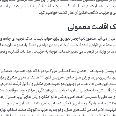
یحی بی شمار که هر لحظه از سفر را به یک خاطره طلایی تبدیل می کند. در ادامه،
 و جزئیات شگفت انگیز آن ها را کشف خواهیم کرد.
ز یک اقامت معمولی
میان می آید، منظور تنها چهار دیواری برای خواب نیست؛ بلکه تجربه ای جامع و
ظرافت تمام طراحی شده تا حسی از خاص بودن و راحتی مطلق را به مهمانان منتق
هتل های ۵ ستاره با سایر رده ها در وارنا، در کیفیت بی نظیر خدمات، توجه به جزئیات، امکانات گسترده و تج
 و پرسنل چندزبانه، از همان ابتدا احساس می کنید در خانه خود هستید. خدماتی 
فراتر از انتظار می روند، مانند کانسیرژ اختصاصی برای برنامه ریزی تورها و رزروهای خاص، سرویس اتاق ۲۴ ساعته با من
کس هستند. این هتل ها، اغلب در بهترین موقعیت های مکانی وارنا قرار گرفته اند؛ برخی
 در قلب شهر، با دسترسی آسان به جاذبه های فرهنگی و مراکز خرید. موقعیت مک
ای ساحلی با دسترسی اختصاصی به شن ها و امکان ورزش های آبی، حسی از رها
کز شهر، شما را درگیر پویایی و زندگی شبانه وارنا می کنند. معماری مدرن و
ا کیفیت بالا در تمامی فضاهای هتل، و توجه به جزئیات کوچک مانند انتخاب لوازم