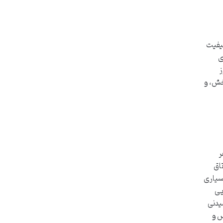
کیفیت
ی
ز
بخش، و
هر
تاق
بسیاری
یی
شیدنی
س و