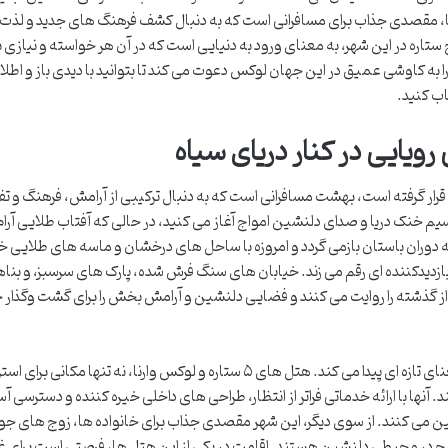
 اروپا، مقصدی جذاب برای مسافرانی است که به دنبال کشف فرهنگ های جدید و لذت 
ستاره در این شهر، به معنای ورود به دنیایی است که در آن هر خواسته و نیازی ب
 به کاوشی عمیق در این جهان لوکس دعوت می کند تا بتوانید با دیدی باز و اطل
خاب کنید.
 رویایی در کنار دریای سیاه
اه قرار گرفته است، بهشت ​​مسافرانی است که به دنبال ترکیبی از آرامش، فرهنگ و ت
م خنک دریا و صدای دلنشین امواج آغاز می کنید، در حالی که آفتاب طلایی آرام 
که به دوران باستان بازمی گردد و امروزه با ساحل های درخشان و ماسه های طلایی خ
بازدیدکننده ای رقم می زند. خیابان های سنگ فرش شده، پارک های سرسبز، و بنا
 گذشته را روایت می کنند و فضایی دلنشین و آرامش بخش را برای گشت وگذار 
در این شهر ساحلی دل انگیز، مفهوم اقامت لوکس معنای تازه ای پیدا می کند. هتل های ۵ ستاره و لوکس وارنا، نه تنها مکا
ها با ارائه خدماتی فراتر از انتظار، طراحی های داخلی خیره کننده و دسترسی آس
ین می کنند. از سوی دیگر، این شهر مقصدی جذاب برای خانواده ها، زوج های جو
ریح در محیطی دلنشین هستند. اقامت در یکی از این هتل ها، فرصتی است برای غ