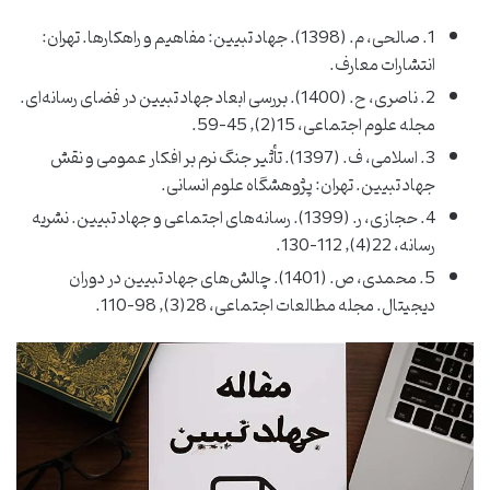
1. صالحی، م. (1398). جهاد تبیین: مفاهیم و راهکارها. تهران:
انتشارات معارف.
2. ناصری، ح. (1400). بررسی ابعاد جهاد تبیین در فضای رسانه‌ای.
مجله علوم اجتماعی، 15(2), 45-59.
3. اسلامی، ف. (1397). تأثیر جنگ نرم بر افکار عمومی و نقش
جهاد تبیین. تهران: پژوهشگاه علوم انسانی.
4. حجازی، ر. (1399). رسانه‌های اجتماعی و جهاد تبیین. نشریه
رسانه، 22(4), 112-130.
5. محمدی، ص. (1401). چالش‌های جهاد تبیین در دوران
دیجیتال. مجله مطالعات اجتماعی، 28(3), 98-110.