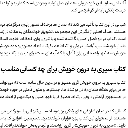
آشنا می سازد. این خودِ درونی، همان اصل اولیه وجودی است که از بدو تولد با
درست زندگی را به او گوشزد می کند.
شبانی در این کتاب تأکید می کند که انسان ها برخلاف تصور رایج، هرگز تنها ن
هستند. هدف اصلی از نگارش این مجموعه، تشویق خوانندگان به مکث در زندگ
است. کتاب در دو فصل اصلی نگاشته شده و با نثری روان، لحظات خلوت انسانی ن
دنبال خودشناسی، آرامش درونی و ارتباط عمیق تر با ابعاد معنوی وجود خوی
خویش» نه تنها راهنمایی برای تأمل، بلکه آینه ای است برای دیدن بازتاب وجو
کتاب سیری به درون خویش برای چه کسانی مناسب
کتاب سیری به درون خویش اثری عمیق و در عین حال ساده است که می تواند ب
خاص برای علاقه مندان به دل نوشته ها، جستارها و متون تأملی در حوزه خو
در جستجوی آرامش درونی، ارتباط عمیق تر با خودِ اصیل و درک بهتر از ابعاد م
کسانی که در میان شلوغی های زندگی روزمره، احساس تنهایی یا سردرگمی می ک
هستند، از محتوای این کتاب بهره فراوان خواهند برد. همچنین، افرادی که به
دارند، «سیری به درون خویش» را اثری ارزشمند و الهام بخش خواهند یافت. ا