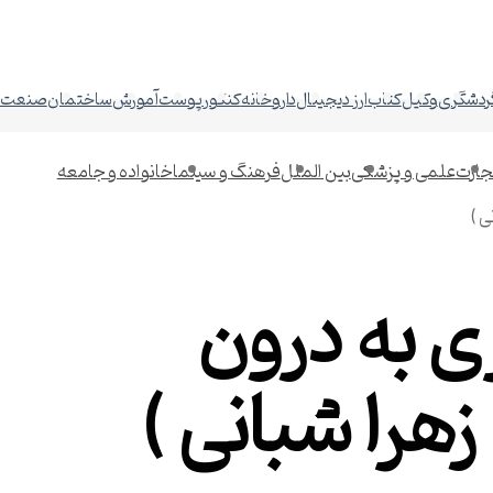
ردشگری
وکیل
کتاب
ارز دیجیتال
داروخانه
کنکور
پوست
آموزش
ساختمان
صنعت
جارت
علمی و پزشکی
بین الملل
فرهنگ و سینما
خانواده و جامعه
 )
 به درون
هرا شبانی )