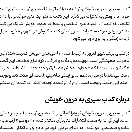
کتاب سیری به درون خویش، نوشته زهرا شبانی با نام هنری تهمینه، اثری است
خود را با درونش به اشتراک می گذارد. این کتاب نه تنها یک متن خواندنی، بلکه 
تکلف، خواننده را در تجربه های شخصی و لحظات خلوت خویش شریک می کند تا او
ابعاد وجودی خود دست یابد. محور اصلی کتاب، کاوش در مفهوم «خودِ اصیل» ا
درست زندگی را به او یادآور می شود.
در دنیای پرهیاهوی امروز که ارتباط انسان با خویشتن خویش کمرنگ شده، ای
«خود» همیشگی است. نویسنده با دقت و ظرافت، لایه های مختلف این گفت وگ
هرگز تنها نیستند؛ بلکه همواره با بخش عمیق تر وجود خود در ارتباطند، حتی 
کمک می کند تا در میان تلاطم های زندگی ماشینی، لحظه ای مکث کند و توجهش 
راهنمایی حقیقی نهفته است. این اثر ارزشمند توسط انتشارات کتابداران منتشر 
درباره کتاب سیری به درون خویش
کتاب سیری به درون خویش اثر زهرا شبانی (با نام هنری تهمینه)، مجموعه ای 
است. این اثر، که به همت انتشارات کتابداران منتشر شده، به موضوع ارتباط با خو
ساده و صمیمی، خواننده را به دنیای درونی خود می برد و او را با افکار، احس