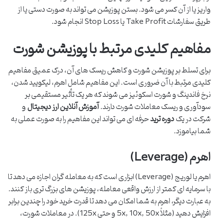
واریز یا از آن کسر می شود. بستن پوزیشن می تواند به صورت دستی یا از
طریق سفارشات Take Profit یا Stop Loss انجام شود.
مفاهیم کلیدی مرتبط با پوزیشن شورت
برای تسلط بر پوزیشن شورت و کاهش ریسک های آن، درک عمیق مفاهیم
کلیدی مرتبط با آن ضروری است. این مفاهیم شامل اهرم، لیکویید شدن،
نرخ فاندینگ و شورت اسکوئیز می شوند که هر یک تأثیر مستقیمی بر
سودآوری و ریسک معاملات شورت دارند.
آموزش آنلاین ارز دیجیتال
و
شرکت در یک
دوره ترید
حرفه ای می تواند این مفاهیم را به صورت عملی به
شما بیاموزد.
اهرم (Leverage)
اهرم یا لوریج (Leverage) ابزاری است که به معامله گران اجازه می دهد تا
با سرمایه ای کمتر از ارزش واقعی معامله، پوزیشن های بزرگ تری باز کنند.
به عبارت دیگر، اهرم به شما امکان می دهد تا قدرت خرید خود را چندین برابر
افزایش دهید (مثلاً 5x, 10x, 50x و حتی 125x). در معاملات شورت،