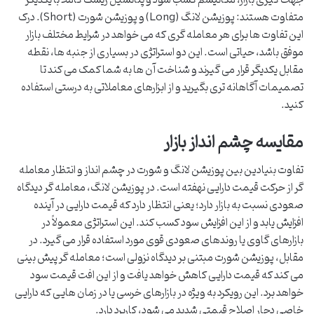
متفاوت هستند: پوزیشن لانگ (Long) و پوزیشن شورت (Short). درک
این تفاوت ها برای هر معامله گری که می خواهد در شرایط مختلف بازار
موفق باشد، حیاتی است. این دو استراتژی در بسیاری از جنبه ها، نقطه
مقابل یکدیگر قرار می گیرند و شناخت آن ها به شما کمک می کند تا
تصمیمات آگاهانه تری بگیرید و از ابزارهای معاملاتی به درستی استفاده
کنید.
مقایسه چشم انداز بازار
تفاوت بنیادین بین پوزیشن لانگ و شورت در چشم انداز و انتظار معامله
گر از حرکت قیمت دارایی نهفته است. در پوزیشن لانگ، معامله گر دیدگاه
صعودی نسبت به بازار دارد؛ یعنی انتظار دارد که قیمت دارایی در آینده
افزایش یابد و از این افزایش سود کسب کند. این استراتژی معمولاً در
بازارهای گاوی یا روندهای صعودی قوی مورد استفاده قرار می گیرد. در
مقابل، پوزیشن شورت مبتنی بر دیدگاه نزولی است؛ معامله گر پیش بینی
می کند که قیمت دارایی کاهش خواهد یافت و از این افت قیمت سود
خواهد برد. این رویکرد به ویژه در بازارهای خرسی یا در زمان هایی که دارایی
خاصی دچار اصلاح قیمتی شدید می شود، کاربرد دارد.