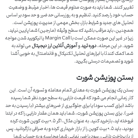
تغییر کنند. شما باید به صورت مداوم قیمت ها، اخبار مرتبط و وضعیت
حساب خود را رصد کنید. تنظیم و به روزرسانی حد ضرر و حد سود بر اساس
تحلیل های جدید و شرایط بازار، بخش مهمی از مدیریت پوزیشن است.
همچنین، باید مراقب باشید که سطح وثیقه (مارجین) شما پایین نیاید،
زیرا در غیر این صورت ممکن است با Margin Call یا لیکویید شدن مواجه
شوید. در این مرحله،
دوره ترید
و
آموزش آنلاین ارز دیجیتال
می تواند به
شما کمک کند تا با ابزارهای تحلیل تکنیکال و فاندامنتال به خوبی آشنا
شوید و تصمیمات درستی بگیرید.
بستن پوزیشن شورت
بستن یک پوزیشن شورت به معنای اتمام معامله و تسویه آن است. این
کار زمانی انجام می شود که قیمت دارایی به سطح مورد نظر شما رسیده
باشد (برای کسب سود) یا برای جلوگیری از ضررهای بیشتر (با رسیدن به حد
ضرر). برای بستن پوزیشن شورت، شما باید همان مقدار دارایی را که در ابتدا
فروخته اید، بازخرید کنید. به عنوان مثال، اگر ۰.۵ بیت کوین شورت کرده
بودید، باید ۰.۵ بیت کوین را از بازار خریداری کرده و به صرافی بازگردانید. پس
از بازپرداخت دارایی، سود یا ضرر نهایی شما محاسبه و به حساب شما