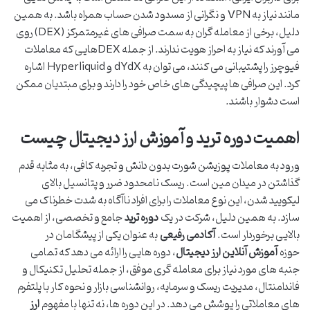
مانند نیاز به VPN و نگرانی از مسدود شدن حساب همراه باشد. به همین
دلیل، برخی از معامله گران به سمت صرافی های غیرمتمرکز (DEX) روی
می آورند که نیاز به احراز هویت ندارند. از جمله DEXهایی که معاملات
فیوچرز را پشتیبانی می کنند، می توان به dYdX و Hyperliquid اشاره
کرد. این صرافی ها پیچیدگی های خاص خود را دارند و برای مبتدیان ممکن
است دشوار باشند.
اهمیت دوره ترید و آموزش ارز دیجیتال چیست
ورود به معاملات پوزیشن شورت بدون دانش و تجربه کافی، به مثابه قدم
گذاشتن در میدان مین است. ریسک نامحدود ضرر و پتانسیل بالای
لیکویید شدن، این نوع معاملات را برای افراد ناآگاه به شدت خطرناک می
سازد. به همین دلیل، شرکت در یک
دوره ترید
جامع و تخصصی، از اهمیت
بالایی برخوردار است.
آکادمی رفیعی
به عنوان یکی از پیشگامان در
حوزه
آموزش آنلاین ارز دیجیتال
، دوره هایی را ارائه می دهد که تمامی
جنبه های مورد نیاز برای معامله گری موفق، از جمله تحلیل تکنیکال و
فاندامنتال، مدیریت ریسک و سرمایه، روانشناسی بازار و نحوه کار با پلتفرم
های معاملاتی را پوشش می دهد. در این دوره ها، نه تنها با مفهوم
ارز