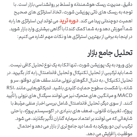
دقیق، مدیریت ریسک هوشمندانه و تسلط بر روانشناسی بازار است. با
توجه به ریسک های ذاتی پوزیشن شورت، اتخاذ استراتژی های صحیح
دوره ترید
اهمیت دوچندانی پیدا می کند.
می تواند این استراتژی ها را به
شما آموزش دهد و به شما کمک کند تا با آگاهی بیشتری وارد بازار شوید.
در اینجا به برخی از بهترین استراتژی ها و نکات مهم اشاره می کنیم:
تحلیل جامع بازار
برای ورود به یک پوزیشن شورت، تنها اتکا به یک نوع تحلیل کافی نیست.
شما باید ترکیبی از تحلیل تکنیکال و تحلیل فاندامنتال را به کار بگیرید. در
تحلیل تکنیکال، به دنبال الگوهای نزولی مانند سقف های دوقلو، سر و
شانه، یا شکست سطوح حمایت کلیدی باشید. اندیکاتورهایی مانند RSI،
MACD و میانگین های متحرک نیز می توانند سیگنال های نزولی را تأیید
کنند. از سوی دیگر، تحلیل فاندامنتال شامل بررسی اخبار منفی مرتبط با
پروژه، تغییرات قانونی، ضعف های بنیادی در اکوسیستم پروژه، یا حتی
شایعاتی که می توانند بر اعتماد سرمایه گذاران تأثیر بگذارند، می شود.
ترکیب این دو رویکرد به شما دید جامع تری از بازار می دهد و احتمال
موفقیت را افزایش می دهد.