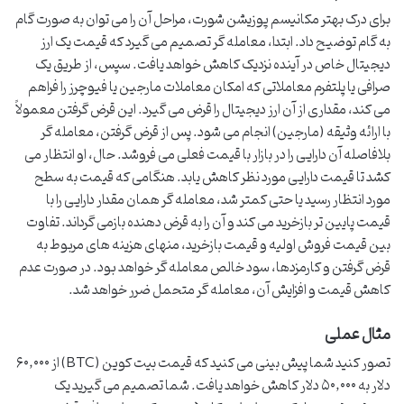
برای درک بهتر مکانیسم پوزیشن شورت، مراحل آن را می توان به صورت گام
به گام توضیح داد. ابتدا، معامله گر تصمیم می گیرد که قیمت یک ارز
دیجیتال خاص در آینده نزدیک کاهش خواهد یافت. سپس، از طریق یک
صرافی یا پلتفرم معاملاتی که امکان معاملات مارجین یا فیوچرز را فراهم
می کند، مقداری از آن ارز دیجیتال را قرض می گیرد. این قرض گرفتن معمولاً
با ارائه وثیقه (مارجین) انجام می شود. پس از قرض گرفتن، معامله گر
بلافاصله آن دارایی را در بازار با قیمت فعلی می فروشد. حال، او انتظار می
کشد تا قیمت دارایی مورد نظر کاهش یابد. هنگامی که قیمت به سطح
مورد انتظار رسید یا حتی کمتر شد، معامله گر همان مقدار دارایی را با
قیمت پایین تر بازخرید می کند و آن را به قرض دهنده بازمی گرداند. تفاوت
بین قیمت فروش اولیه و قیمت بازخرید، منهای هزینه های مربوط به
قرض گرفتن و کارمزدها، سود خالص معامله گر خواهد بود. در صورت عدم
کاهش قیمت و افزایش آن، معامله گر متحمل ضرر خواهد شد.
مثال عملی
تصور کنید شما پیش بینی می کنید که قیمت بیت کوین (BTC) از ۶۰,۰۰۰
دلار به ۵۰,۰۰۰ دلار کاهش خواهد یافت. شما تصمیم می گیرید یک