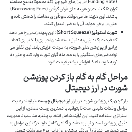
(Funding Rate) در بازارهای فیوچرز (که معمولاً به نفع معامله
گران لانگ است) و هزینه های قرض گرفتن (Borrowing Fees)
باشند. این هزینه ها می توانند سودآوری معامله را کاهش داده و
حتی در برخی موارد، آن را به ضرر تبدیل کنند.
شورت اسکوئیز (Short Squeeze):
این پدیده زمانی رخ می دهد
که قیمت یک دارایی به دلیل بسته شدن اجباری یا اختیاری تعداد
زیادی از پوزیشن های شورت، به سرعت افزایش یابد. این اتفاق می
تواند ضررهای سنگینی را به معامله گران شورت وارد کند و حتی به
نوبه خود، باعث افزایش بیشتر قیمت شود.
مراحل گام به گام باز کردن پوزیشن
شورت در ارز دیجیتال
باز کردن یک پوزیشن شورت در بازار
ارز دیجیتال چیست
، نیازمند رعایت
مراحل و نکات کلیدی است تا بتوانید با کمترین ریسک ممکن، از این
استراتژی استفاده کنید. این فرآیند شامل انتخاب پلتفرم مناسب تا مدیریت
دقیق پوزیشن است و نیاز به دقت و آگاهی کامل دارد. درک این مراحل به
شما کمک می کند تا با آمادگی بیشتری وارد این نوع معاملات شوید.