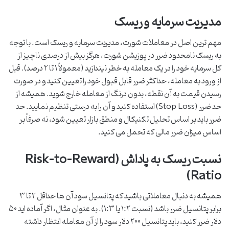
مدیریت سرمایه و ریسک
مهم ترین اصل در معاملات شورت، مدیریت سرمایه و ریسک است. با توجه
به ریسک نامحدود ضرر در پوزیشن شورت، هرگز بیش از درصدی ناچیز از
کل سرمایه خود را در یک معامله به خطر نیندازید (معمولاً ۱ تا ۲ درصد). قبل
از ورود به معامله، حداکثر ضرر قابل قبول خود را تعیین کنید و در صورت
رسیدن قیمت به آن نقطه، بدون درنگ از معامله خارج شوید. همیشه از
حد ضرر (Stop Loss) استفاده کنید و آن را به درستی تنظیم نمایید. حد
ضرر باید بر اساس تحلیل تکنیکال و منطق بازار تعیین شود، نه صرفاً بر
اساس میزان ضرر مالی که تحمل می کنید.
نسبت ریسک به پاداش (Risk-to-Reward
Ratio)
همیشه به دنبال معاملاتی باشید که پتانسیل سود آن ها حداقل ۲ تا ۳
برابر پتانسیل ضرر باشد (نسبت ۱:۲ یا ۱:۳). به عنوان مثال، اگر آماده اید ۵۰
دلار ضرر کنید، باید پتانسیل ۲۰۰ دلار سود را از آن معامله انتظار داشته