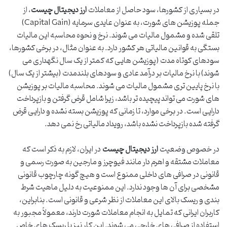
در بسیاری از کشورها، سود حاصل از معاملات
ارز دیجیتال چیست
، از
جمله پوزیشن های شورت، به عنوان عایدی سرمایه (Capital Gain)
تلقی شده و مشمول مالیات می شوند. نرخ و نحوه محاسبه این مالیات
بستگی به قوانین مالیاتی هر کشور دارد. به عنوان مثال، در برخی کشورها،
سودهای کوتاه مدت (پوزیشن هایی که کمتر از یک سال نگهداری می
شوند) با نرخ مالیات بر درآمد عادی و سودهای بلندمدت (بیشتر از یک سال)
با نرخ پایین تری مشمول مالیات می شوند. محاسبه مالیات بر پوزیشن
های شورت می تواند پیچیده تر باشد، زیرا شامل قرض گرفتن و بازپرداخت
دارایی است. در برخی موارد، تا زمانی که پوزیشن بسته نشده و دارایی قرض
گرفته شده بازپرداخت نشده باشد، رویداد مالیاتی رخ نمی دهد.
در خصوص وضعیت
ارز دیجیتال چیست
در ایران، لازم به ذکر است که
معاملات مشتقه و اهرم دار مانند فیوچرز و مارجین به صورت رسمی و
قانونی در صرافی های داخلی ممنوع است و هیچ گونه چارچوب قانونی
مشخصی برای آن ها وجود ندارد. این ممنوعیت به دلیل ماهیت شرط
بندی و ریسک بالای این معاملات از نظر شرعی و قانونی است. بنابراین،
کاربران ایرانی که تمایل به انجام معاملات شورت دارند، معمولاً مجبور به
استفاده از صرافی های خارجی می شوند. این کار نیز با ریسک های خاص