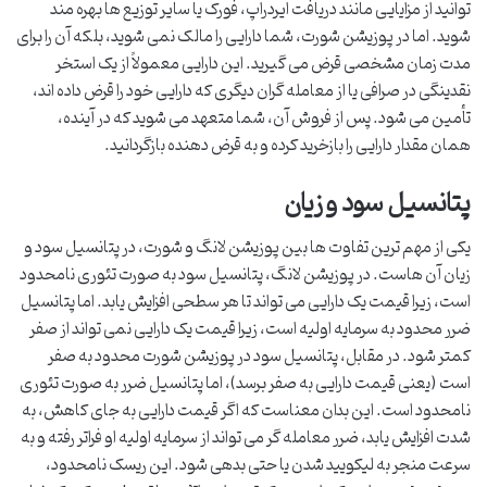
توانید از مزایایی مانند دریافت ایردراپ، فورک یا سایر توزیع ها بهره مند
شوید. اما در پوزیشن شورت، شما دارایی را مالک نمی شوید، بلکه آن را برای
مدت زمان مشخصی قرض می گیرید. این دارایی معمولاً از یک استخر
نقدینگی در صرافی یا از معامله گران دیگری که دارایی خود را قرض داده اند،
تأمین می شود. پس از فروش آن، شما متعهد می شوید که در آینده،
همان مقدار دارایی را بازخرید کرده و به قرض دهنده بازگردانید.
پتانسیل سود و زیان
یکی از مهم ترین تفاوت ها بین پوزیشن لانگ و شورت، در پتانسیل سود و
زیان آن هاست. در پوزیشن لانگ، پتانسیل سود به صورت تئوری نامحدود
است، زیرا قیمت یک دارایی می تواند تا هر سطحی افزایش یابد. اما پتانسیل
ضرر محدود به سرمایه اولیه است، زیرا قیمت یک دارایی نمی تواند از صفر
کمتر شود. در مقابل، پتانسیل سود در پوزیشن شورت محدود به صفر
است (یعنی قیمت دارایی به صفر برسد)، اما پتانسیل ضرر به صورت تئوری
نامحدود است. این بدان معناست که اگر قیمت دارایی به جای کاهش، به
شدت افزایش یابد، ضرر معامله گر می تواند از سرمایه اولیه او فراتر رفته و به
سرعت منجر به لیکویید شدن یا حتی بدهی شود. این ریسک نامحدود،