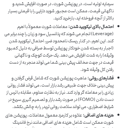
سرمایه اولیه است، در پوزیشن شورت، در صورت افزایش شدید و
ناگهانی قیمت، ممکن است مجبور شوید دارایی را با قیمتی بسیار
بالاتر از آنچه فروخته اید، بازخرید کنید.
احتمال بالای لیکویید شدن:
معاملات شورت معمولاً با اهرم
(Leverage) انجام می شوند که پتانسیل سود و زیان را چند برابر می
کند. این اهرم، در کنار ریسک نامحدود ضرر، احتمال لیکویید شدن
(اجبار به بسته شدن خودکار پوزیشن توسط صرافی به دلیل کمبود
وثیقه) را به شدت افزایش می دهد. یک حرکت کوچک و ناگهانی
قیمت در جهت مخالف پیش بینی شما می تواند منجر به از دست
رفتن کل وثیقه شود.
فشارهای روانی:
ماهیت پوزیشن شورت که شامل قرض گرفتن و
پیش بینی خلاف جهت طبیعی رشد بازار است، می تواند فشار روانی
زیادی را بر معامله گر وارد کند. نیاز به نظارت مداوم، مقابله با ترس از
دست دادن (FOMO) در صورت رشد بازار و تصمیم گیری سریع در
شرایط اضطراری، می تواند سلامت روانی تریدر را به چالش بکشد.
هزینه های اضافی:
علاوه بر کارمزد معمول معاملات، پوزیشن های
شورت ممکن است شامل هزینه های اضافی مانند نرخ فاندینگ