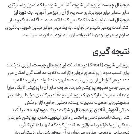
دیجیتال چیست
و پوزیشن شورت آشنا می شوید، بلکه اصول و استراتژی
های عملی برای بهره برداری صحیح از آن را نیز می آموزید. یک
دوره ارز
دیجیتال
استاندارد به شما کمک می کند تا تصمیمات آگاهانه بگیرید، از
اشتباهات پرهیز کنید و در نهایت، به یک تریدر موفق تبدیل شوید. یادگیری
مداوم و به روز بودن با تغییرات بازار، از ملزومات این مسیر است.
نتیجه گیری
پوزیشن شورت (Short) در معاملات
ارز دیجیتال چیست
، ابزاری قدرتمند
برای کسب سود از روندهای نزولی بازار است که به معامله گران امکان می
دهد در هر شرایطی از پویایی قیمت ها بهره مند شوند. در این مقاله به
بررسی جامع مفهوم پوزیشن شورت، تفاوت های آن با پوزیشن لانگ، مزایا
و معایب، مراحل باز کردن یک پوزیشن، و مفاهیم کلیدی مرتبط پرداختیم.
همچنین بر اهمیت مدیریت ریسک، تحلیل جامع بازار، و نقش
حیاتی
آموزش آنلاین ارز دیجیتال
و شرکت در یک
دوره ترید
معتبر تأکید
شد. ریسک نامحدود ضرر و احتمال بالای لیکویید شدن، پوزیشن شورت را
به یکی از پرخطرترین استراتژی ها تبدیل کرده که تنها با دانش کافی،
دیسیپلین و تمرین مداوم می توان در آن موفق شد. برای دستیابی به