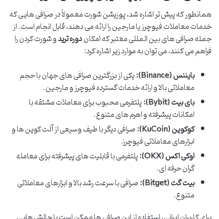
همانطور که پیش تر اشاره شد، پوزیشن شورت معمولاً در صرافی هایی که
خدمات معاملات فیوچرز یا مارجین را ارائه می دهند، قابل انجام است. از
جمله صرافی های بین المللی معتبر که امکان
دوره ترید
و شورت کردن را
فراهم می کنند، می توان به موارد زیر اشاره کرد:
بایننس (Binance):
یکی از بزرگترین صرافی های جهان با حجم
معاملاتی بالا و ارائه خدمات گسترده فیوچرز و مارجین.
بای بیت (Bybit):
پلتفرمی محبوب برای معاملات مشتقه با
امکانات پیشرفته و اهرم های متنوع.
کوکوین (KuCoin):
صرافی دیگر با طیف وسیعی از آلت کوین ها و
ابزارهای معاملاتی فیوچرز.
اوکی اکس (OKX):
پلتفرمی با قابلیت های پیشرفته برای معامله
گران حرفه ای.
بیت گت (Bitget):
صرافی با سرعت رشد بالا و ابزارهای معاملاتی
متنوع.
برای کاربران ایرانی، استفاده از این صرافی ها ممکن است با چالش هایی