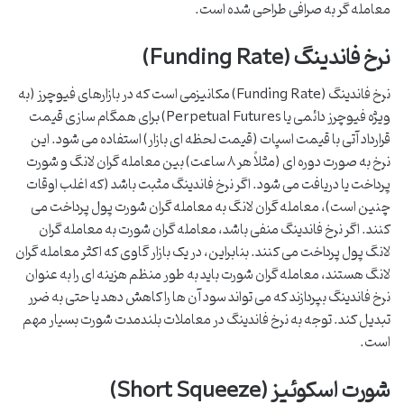
معامله گر به صرافی طراحی شده است.
نرخ فاندینگ (Funding Rate)
نرخ فاندینگ (Funding Rate) مکانیزمی است که در بازارهای فیوچرز (به
ویژه فیوچرز دائمی یا Perpetual Futures) برای همگام سازی قیمت
قرارداد آتی با قیمت اسپات (قیمت لحظه ای بازار) استفاده می شود. این
نرخ به صورت دوره ای (مثلاً هر ۸ ساعت) بین معامله گران لانگ و شورت
پرداخت یا دریافت می شود. اگر نرخ فاندینگ مثبت باشد (که اغلب اوقات
چنین است)، معامله گران لانگ به معامله گران شورت پول پرداخت می
کنند. اگر نرخ فاندینگ منفی باشد، معامله گران شورت به معامله گران
لانگ پول پرداخت می کنند. بنابراین، در یک بازار گاوی که اکثر معامله گران
لانگ هستند، معامله گران شورت باید به طور منظم هزینه ای را به عنوان
نرخ فاندینگ بپردازند که می تواند سود آن ها را کاهش دهد یا حتی به ضرر
تبدیل کند. توجه به نرخ فاندینگ در معاملات بلندمدت شورت بسیار مهم
است.
شورت اسکوئیز (Short Squeeze)