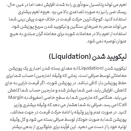
اهرم می تواند پتانسیل سودآوری را به شدت افزایش دهد؛ اما در عین حال،
ریسک ضرر را نیز به صورت تصاعدی بالا می برد. هرچه اهرم بیشتری
استفاده کنید، کوچک ترین حرکت قیمت در خلاف جهت پیش بینی شما
می تواند منجر به ضررهای سنگین و لیکویید شدن سریع پوزیشن شود.
استفاده از اهرم بالا در معاملات شورت برای معامله گران مبتدی به هیچ
عنوان توصیه نمی شود.
لیکویید شدن (Liquidation)
لیکویید شدن (Liquidation) به معنای بسته شدن اجباری یک پوزیشن
معاملاتی توسط صرافی است، زمانی که وثیقه (مارجین) حساب شما برای
حفظ پوزیشن باز، کافی نباشد. در پوزیشن شورت، اگر قیمت دارایی به جای
کاهش، افزایش یابد، ضرر شما بیشتر شده و مارجین حساب شما کاهش
می یابد. هنگامی که مارجین شما به سطح خاصی (معروف به Margin
Call) می رسد، صرافی به شما هشدار می دهد که وثیقه بیشتری واریز
کنید. در صورت عدم واریز وثیقه یا ادامه حرکت قیمت در جهت مخالف،
پوزیشن شما به صورت خودکار توسط صرافی بسته می شود و کل وثیقه
اولیه خود را از دست می دهید. این فرآیند برای جلوگیری از بدهی بیشتر