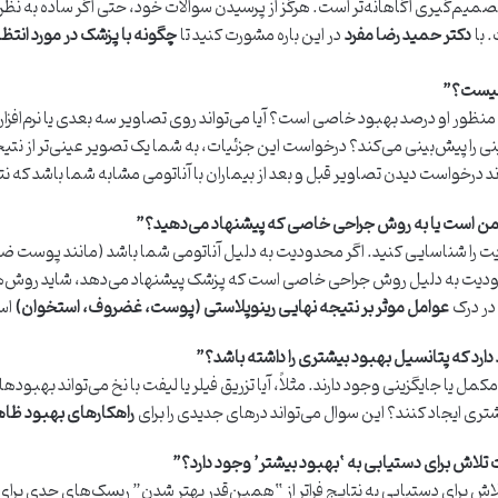
صمیم‌گیری آگاهانه‌تر است. هرگز از پرسیدن سوالات خود، حتی اگر ساده به نظ
 با
دکتر حمید رضا مفرد
در این باره مشورت کنید تا
چگونه با پزشک در مورد انت
 چیست؟”
 منظور او درصد بهبود خاصی است؟ آیا می‌تواند روی تصاویر سه بعدی یا نرم‌افزار
نی را پیش‌بینی می‌کند؟ درخواست این جزئیات، به شما یک تصویر عینی‌تر از نتیج
 درخواست دیدن تصاویر قبل و بعد از بیماران با آناتومی مشابه شما باشد که نتای
 من است یا به روش جراحی خاصی که پیشنهاد می‌دهید؟”
یت را شناسایی کنید. اگر محدودیت به دلیل آناتومی شما باشد (مانند پو
محدودیت به دلیل روش جراحی خاصی است که پزشک پیشنهاد می‌دهد، شاید روش‌ه
در درک
عوامل موثر بر نتیجه نهایی رینوپلاستی (پوست، غضروف، استخوان)
اس
دارد که پتانسیل بهبود بیشتری را داشته باشد؟”
 یا جایگزینی وجود دارند. مثلاً، آیا تزریق فیلر یا لیفت با نخ می‌تواند بهبوده
شتری ایجاد کنند؟ این سوال می‌تواند درهای جدیدی را برای
راهکارهای بهبود ظاهر
لاش برای دستیابی به ‘بهبود بیشتر’ وجود دارد؟”
 تلاش برای دستیابی به نتایج فراتر از “همین‌قدر بهتر شدن” ریسک‌های جدی برای