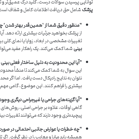
توانایی پرسیدن سوالات درست، کلید درک عمیق‌تر و ت
پزشک
شامل حق دریافت اطلاعات کامل و شفاف است.
“منظور دقیق شما از ‘همین‌قدر بهتر شدن’
از پزشک بخواهید جزئیات بیشتری ارائه دهد. آیا
تغییرات مشخصی در ابعاد، زوایا یا نمای کلی بی
بینی
شما کمک می‌کند. یک راهکار مفید می‌تواند
“آیا این محدودیت به دلیل ساختار فعلی بینی
این سوال به شما کمک می‌کند تا منشأ محدود
نتوان به نتایج رادیکال دست یافت. اما اگر 
بیشتری را فراهم کنند. این موضوع، گامی مهم 
“آیا گزینه‌های جراحی یا غیرجراحی دیگری وجود 
گاهی اوقات، علاوه بر جراحی اصلی، روش‌های مکمل
پیچیده‌تری وجود دارند که می‌توانند تغییرات بی
“چه خطرات یا عوارض جانبی احتمالی در صورت ت
همیشه باید مزایا و معایب را در نظر گرفت. اگر