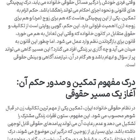
وقتی فردی خودش را درگیر مسائل حقوقی خانواده می یابد، درک پیچیدگی
های قانونی و نحوه اجرای احکام می تواند راهگشا باشد. حکم الزام به
تمکین، یکی از این پیچیدگی هاست که هم برای زوج (مرد) و هم برای
زوجه (زن) اهمیت فراوانی دارد. این حکم، گویی روایتی است از تکالیف و
حقوق متقابل در کانون خانواده که وقتی این تعادل به هم می خورد،
قانون برای بازگرداندن نظم وارد عمل می شود. اما چطور این قانون به
میدان می آید و چه آثاری بر زندگی افراد می گذارد؟ این مسیر، گاهی می تواند
پر از سؤال و ابهام باشد و هر گام در آن، نیازمند آگاهی و بینش حقوقی
است.
درک مفهوم تمکین و صدور حکم آن:
آغاز یک مسیر حقوقی
در نظام حقوقی خانواده ایران، تمکین یکی از مهم ترین تکالیف زن در قبال
شوهر محسوب می شود. این مفهوم، ستون فقرات زندگی مشترک را
تشکیل می دهد و عدم رعایت آن می تواند پیامدهای حقوقی قابل توجهی
داشته باشد. برای بسیاری از زوجین که درگیر این موضوع می شوند، درک
ابعاد مختلف تمکین و شرایط صدور حکم آن، نخستین گام در مواجهه با