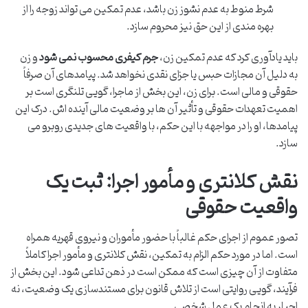
شرط منوط به عدم نشوز زن باشد، عدم تمکین می تواند زوجه را از
بهره مندی از این حق نیز محروم سازد.
باید یادآوری کرد که عدم تمکین زن،
جرم کیفری محسوب نمی شود
و زن
به دلیل آن مجازات حبس یا جزای نقدی نخواهد شد. پیامدهای آن صرفاً
حقوقی و مالی است. برای زن، این بخش از ماجرا، گویی تلنگری است بر
اهمیت تعهدات حقوقی و تأثیر آن ها بر وضعیت مالی آینده اش. درک این
پیامدها، او را در مواجهه با این حکم، با واقعیت های جدیدی روبرو می
سازد.
نقش کلانتری و مأمور اجرا: ثبت یک
واقعیت حقوقی
تصور عموم از اجرای حکم غالباً با حضور مأموران و نیروی قهریه همراه
است. اما در مورد حکم الزام به تمکین، نقش کلانتری و مأمور اجرا کاملاً
متفاوت از آن چیزی است که ممکن است در ذهن تداعی شود. این بخش از
فرآیند، گویی روایتی است از تلاش قانون برای مستندسازی یک وضعیت، نه
اجبار به انجام یک عمل شخصی.