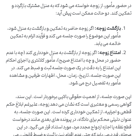
در حضور مأمور، از زوجه خواسته می شود که به منزل مشترک بازگردد و
تمکین کند. دو حالت ممکن است پیش آید:
بازگشت زوجه:
اگر زوجه حاضر به تمکین و بازگشت به منزل شود،
مأمور این موضوع را صورت جلسه می کند و فرآیند الزام به تمکین
خاتمه می یابد.
امتناع زوجه:
اگر زوجه از بازگشت به منزل خودداری کند (چه با عدم
حضور در محل و چه با امتناع صریح)، مأمور کلانتری یا اجرای احکام
این امتناع را به دقت در یک صورت جلسه ثبت و ضبط می کند. در
این صورت جلسه، تاریخ، زمان، محل، اظهارات طرفین و مشاهده
مأمور به تفصیل درج می شود.
این صورت جلسه، از اهمیت حقوقی بالایی برخوردار است. این سند،
گواهی رسمی و معتبری است که نشان می دهد زوجه، علیرغم ابلاغ حکم
قطعی و اجراییه، از تمکین خودداری کرده است. این صورت جلسه، به
عنوان دلیلی محکم برای دادگاه، در پرونده های بعدی مانند درخواست
قطع نفقه یا اجازه ازدواج مجدد مرد، مورد استناد قرار می گیرد. در این
مرحله، فرد درمی یابد که حتی عدم اقدام نیز، با ثبت و ضبط قانونی، می