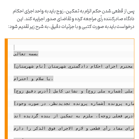
پس از قطعی شدن حکم الزام به تمکین، زوج باید به واحد اجرای احکام
دادگاه صادرکننده رأی مراجعه کرده و تقاضای صدور اجراییه کند. این
درخواست باید به صورت کتبی و با جزئیات دقیق، به شرح زیر تقدیم شود:
بسمه تعالی

ست محترم اجرای احکام دادگستری شهرستان [نام شهرستان]
با سلام و احترام،

ه ملی [شماره ملی زوج] و نشانی کامل [آدرس دقیق زوج]،
ماره پرونده [شماره پرونده تجدیدنظر، در صورت وجود]،
[آدرس فعلی زوجه]، ملزم به تمکین از بنده گردیده اند،
جرای مفاد رأی قطعی و لازم الاجرای فوق الذکر را دارم.