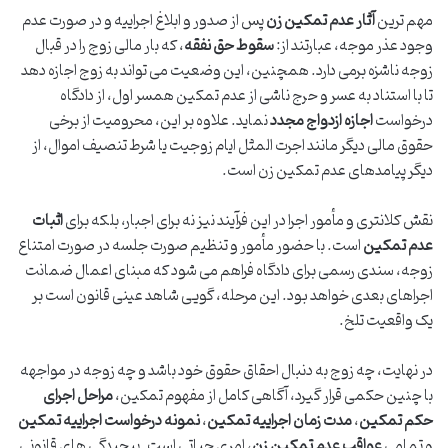
مهم ترین
آثار عدم تمکین زن
پس از صدور و ابلاغ اجراییه و در صورت عدم
وجود عذر موجه، عبارتند از:
سقوط حق نفقه
، که بار مالی زوج را در قبال
زوجه ناشزه برمی دارد. همچنین، این وضعیت می تواند به زوج اجازه دهد
تا با استناد به عسر و حرج ناشی از عدم تمکین همسر اول، از دادگاه
درخواست
اجازه ازدواج مجدد
نماید. علاوه بر این، محرومیت از برخی
حقوق مالی دیگر مانند اجرت المثل ایام زوجیت یا شرط تنصیف اموال، از
دیگر پیامدهای عدم تمکین زن است.
نقش کلانتری و مأمور اجرا در این فرآیند نیز نه برای اجبار، بلکه برای
اثبات
عدم تمکین
است. با حضور مأمور و تنظیم صورت جلسه در صورت امتناع
زوجه، سندی رسمی برای دادگاه فراهم می شود که مبنای اعمال ضمانت
اجراهای بعدی خواهد بود. این مرحله، گویی شاهد عینی قانون است بر
یک واقعیت تلخ.
در نهایت، چه زوج به دنبال احقاق حقوق خود باشد و چه زوجه در مواجهه
با چنین حکمی قرار گیرد، آگاهی کامل از مفهوم تمکین،
مراحل اجرای
حکم تمکین
،
مدت زمان اجراییه تمکین
،
نمونه درخواست اجراییه تمکین
و تمامی
عواقب عدم تمکین زن
، امری حیاتی است. پیچیدگی های قانونی