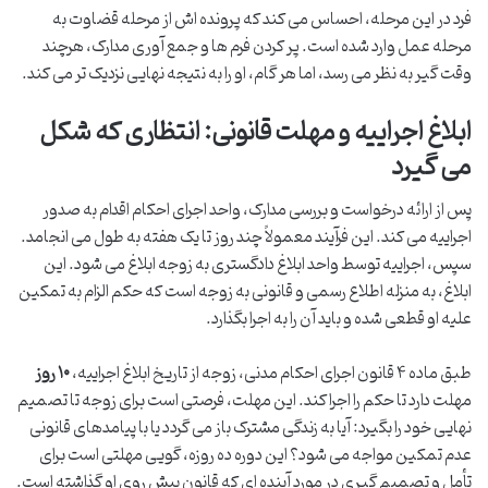
فرد در این مرحله، احساس می کند که پرونده اش از مرحله قضاوت به
مرحله عمل وارد شده است. پر کردن فرم ها و جمع آوری مدارک، هرچند
وقت گیر به نظر می رسد، اما هر گام، او را به نتیجه نهایی نزدیک تر می کند.
ابلاغ اجراییه و مهلت قانونی: انتظاری که شکل
می گیرد
پس از ارائه درخواست و بررسی مدارک، واحد اجرای احکام اقدام به صدور
اجراییه می کند. این فرآیند معمولاً چند روز تا یک هفته به طول می انجامد.
سپس، اجراییه توسط واحد ابلاغ دادگستری به زوجه ابلاغ می شود. این
ابلاغ، به منزله اطلاع رسمی و قانونی به زوجه است که حکم الزام به تمکین
علیه او قطعی شده و باید آن را به اجرا بگذارد.
طبق ماده ۴ قانون اجرای احکام مدنی، زوجه از تاریخ ابلاغ اجراییه،
۱۰ روز
مهلت دارد تا حکم را اجرا کند. این مهلت، فرصتی است برای زوجه تا تصمیم
نهایی خود را بگیرد: آیا به زندگی مشترک باز می گردد یا با پیامدهای قانونی
عدم تمکین مواجه می شود؟ این دوره ده روزه، گویی مهلتی است برای
تأمل و تصمیم گیری در مورد آینده ای که قانون پیش روی او گذاشته است.