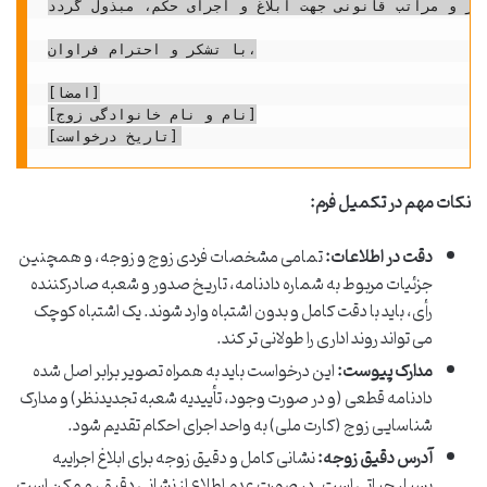
در و مراتب قانونی جهت ابلاغ و اجرای حکم، مبذول گردد.
با تشکر و احترام فراوان،

[امضا]

[نام و نام خانوادگی زوج]

نکات مهم در تکمیل فرم:
دقت در اطلاعات:
تمامی مشخصات فردی زوج و زوجه، و همچنین
جزئیات مربوط به شماره دادنامه، تاریخ صدور و شعبه صادرکننده
رأی، باید با دقت کامل و بدون اشتباه وارد شوند. یک اشتباه کوچک
می تواند روند اداری را طولانی تر کند.
مدارک پیوست:
این درخواست باید به همراه تصویر برابر اصل شده
دادنامه قطعی (و در صورت وجود، تأییدیه شعبه تجدیدنظر) و مدارک
شناسایی زوج (کارت ملی) به واحد اجرای احکام تقدیم شود.
آدرس دقیق زوجه:
نشانی کامل و دقیق زوجه برای ابلاغ اجراییه
بسیار حیاتی است. در صورت عدم اطلاع از نشانی دقیق، ممکن است