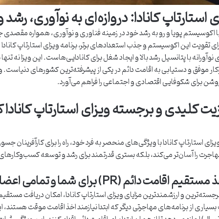
ی استارتاپ کانادا: دروازه‌ای به نوآوری، رشد 
 با اکوسیستم پویا و رو به رشد خود در زمینه فناوری و نوآوری، همواره مقصدی ج
برای تقویت این اکوسیستم و جذب استعدادهای برتر، برنامه ویزای استارتاپ کاناد
ی نوآورانه با پتانسیل رشد بالا و ایجاد شغل برای کانادایی‌هاست. این ویزا نه ت
ر موفق و دستیابی به اقامت دائم در یکی از پیشرفته‌ترین کشورهای دنیاست. ویزای
شن برای شکوفایی اقتصادی و اجتماعی را فراهم می‌آورد.
زیت کلیدی و برجسته ویزای استارتاپ کانادا
ویزای استارتاپ کانادا با ویژگی‌های منحصر به فرد خود، راه را برای کارآفرینان جس
مهاجرت را آسان‌تر می‌کند، بلکه بستری قدرتمند برای رشد و توسعه کسب‌وکارهای ن
بسیاری از برنامه‌های مهاجرتی دیگر که ابتدا نیازمند اخذ اقامت موقت هستند، 