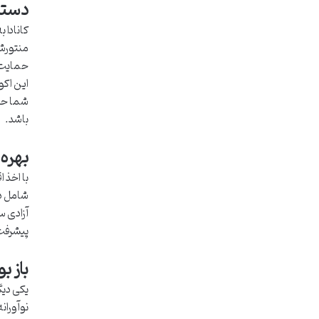
دستر
کانادا 
منتورشی
حمایت‌ه
این اکو
شما حی
باشد.
بهره‌
با اخذ 
شامل دس
آزادی س
پیشرفت 
باز ب
یکی دیگ
نوآوران