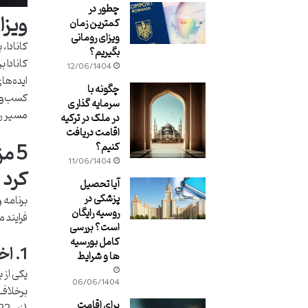
چطور در
ویزا
کمترین زمان
ویزای رومانی
کانادا،
بگیریم؟
کانادا 
12/06/1404
ایده‌ها
چگونه با
کسب‌وکا
سرمایه گذاری
مسیر رو
در ملک در ترکیه
اقامت دریافت
5 م
کنیم؟
11/06/1404
کرد
آیا تحصیل
پزشکی در
برنامه 
روسیه رایگان
فرایند 
است؟ بررسی
کامل بورسیه
1. اخذ مستقیم اقامت دائم (PR) برای شما و تمامی اعضای خانواده
ها و شرایط
06/06/1404
برخلاف 
برای اقامت