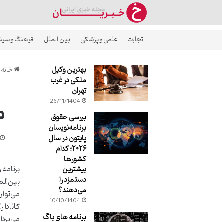
تجارت
علمی و پزشکی
بین الملل
فرهنگ و سین
بهترین وکیل
خانه
ملکی در غرب
تهران
معرف
26/11/1404
بررسی حقوق
برنامه‌نویسان
پایتون در سال
۲۰۲۶؛ کدام
کشورها
بیشترین
دستمزد را
بین‌الم
می‌دهند؟
می‌توان
10/10/1404
کانادا 
برنامه های باگ
می‌پردا