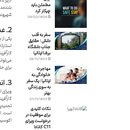
مطمئن باید
بلندمدت
چیکار کرد
شهروندا
04/03/1404
2. عدم نیاز به پیشنهاد شغلی (Job Offer) از کارفرمای کانادایی
سفر به قلب
یکی از 
دانش : حقایق
استارتا
جذاب دانشگاه
کارآفری
برشا ایتالیا
28/11/1403
می‌توان
برای خ
مهاجرت
خانوادگی به
3. انعطاف‌پذیری بی‌نظیر در نوع فعالیت‌های تجاری و ایده‌های استارتاپی
ایتالیا : یک سفر
به سوی زندگی
ویزای ا
بهتر
کارآفری
01/11/1403
تجدیدپذ
نکات کلیدی
است. ای
برای موفقیت در
اکوسیست
درخواست ویزای
C11 کانادا