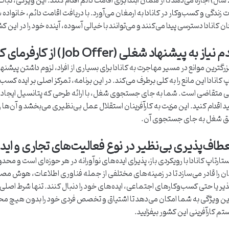
(زیر 22 سال) اجازه می‌دهد تا از همان ابتدا برای اقامت دائم اقدام کنند. این ویژگی، ث
 زندگی و کسب‌وکار در کانادا به ارمغان می‌آورد. با دریافت اقامت دائم، خانواد
ن کانادا دسترسی پیدا می‌کنند و می‌توانند با خیالی آسوده، آینده خود را در این کش
بزرگترین موانع در مسیر مهاجرت به کانادا برای بسیاری از افراد، لزوم داشتن پیشن
پ کانادا این مانع را به کلی برطرف می‌کند. در این برنامه، تمرکز اصلی بر ایده کس
نی متقاضی است. شما به جای جستجوی شغل، با ارائه طرحی که پتانسیل ایجاد شغل و
ید اقدام کنید. این مزیت به کارآفرینان استقلال عمل بی‌نظیری می‌بخشد و آن‌ها را
لق شغل به جای جستجوی آن.
ستارتاپ کانادا با رویکردی باز، پذیرای ایده‌های نوآورانه در هر حوزه‌ای است و
نان را قادر می‌سازد تا در زمینه‌های مختلفی از جمله فناوری اطلاعات، هوش م
یر یا حتی کسب‌وکارهای اجتماعی، ایده‌های خود را دنبال کنند. تنها شرط اصلی
ن ویژگی به شما امکان می‌دهد تا اشتیاق و تخصص فردی خود را بدون هیچ محدودی
م کارآفرینی این کشور بیفزایید.