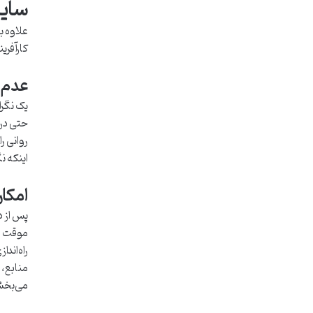
سایر
علاوه ب
کارآفری
عدم 
یک نگرا
حتی در 
روانی ر
اینکه ن
امکان
پس از د
موقت اق
راه‌اند
منابع، 
می‌بخش