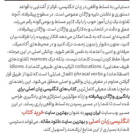
دستیابی به تسلط واقعی در زبان انگلیسی، فراتر از آشنایی با قواعد
دستوری و داشتن دایره واژگان عمومی است. در سطوح پیشرفته، آنچه
تفاوت یک زبان‌آموز خوب را با یک کاربر مسلط و بومی‌گونه رقم می‌زند،
عمق و دقت در انتخاب و به‌کارگیری واژگان است. واژگان پیشرفته،
گنجینه‌ای است که به شما امکان می‌دهد افکار پیچیده را با ظرافت بیان
کنید، متون دشوار را بدون زحمت درک کنید و در محیط‌های آکادمیک،
حرفه‌ای و ادبی با اعتماد به نفس ظاهر شوید. چالش اصلی در این مرحله،
صرفاً حفظ کردن لیست کلمات نیست، بلکه درک nuances (تفاوت‌های
ظریف معنایی)، collocations (ترکیب‌های طبیعی کلمات)، idioms
(اصطلاحات) و phrasal verbs (افعال عبارتی) است که تنها از طریق قرار
گرفتن مداوم در معرض زبان واقعی و اصلی محقق می‌شود. این راهنمای
جامع با هدف معرفی کامل‌ترین
کتاب‌های انگلیسی زبان اصلی برای
یادگیری واژگان پیشرفته
و ارائه مؤثرترین استراتژی‌های یادگیری طراحی
شده است تا شما را در مسیر رسیدن به تسلط واقعی یاری رساند. در این
خرید کتاب
مسیر، وب‌سایت
ایران پیپر
به عنوان
بهترین سایت
انگلیسی زبان اصلی
و
بهترین سایت دانلود مقاله
، می‌تواند دسترسی
شما به بسیاری از این منابع ارزشمند را تسهیل کند.