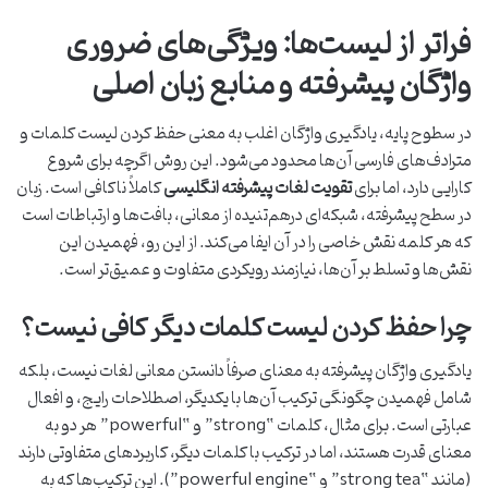
فراتر از لیست‌ها: ویژگی‌های ضروری
واژگان پیشرفته و منابع زبان اصلی
در سطوح پایه، یادگیری واژگان اغلب به معنی حفظ کردن لیست کلمات و
مترادف‌های فارسی آن‌ها محدود می‌شود. این روش اگرچه برای شروع
کارایی دارد، اما برای
تقویت لغات پیشرفته انگلیسی
کاملاً ناکافی است. زبان
در سطح پیشرفته، شبکه‌ای درهم‌تنیده از معانی، بافت‌ها و ارتباطات است
که هر کلمه نقش خاصی را در آن ایفا می‌کند. از این رو، فهمیدن این
نقش‌ها و تسلط بر آن‌ها، نیازمند رویکردی متفاوت و عمیق‌تر است.
چرا حفظ کردن لیست کلمات دیگر کافی نیست؟
یادگیری واژگان پیشرفته به معنای صرفاً دانستن معانی لغات نیست، بلکه
شامل فهمیدن چگونگی ترکیب آن‌ها با یکدیگر، اصطلاحات رایج، و افعال
عبارتی است. برای مثال، کلمات “strong” و “powerful” هر دو به
معنای قدرت هستند، اما در ترکیب با کلمات دیگر، کاربردهای متفاوتی دارند
(مانند “strong tea” و “powerful engine”). این ترکیب‌ها که به