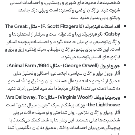
شخصیت‌ها، محیط‌های شهری و روستایی، و احساسات انسانی
شهرت دارند. واژگان او غنی و گسترده است و برای درک جامعه
ویکتوریایی بسیار مفید است.
اف. اسکات فیتزجرالد (F. Scott Fitzgerald) – مثال: The Great
Gatsby:
نثر فیتزجرالد زیبا و شاعرانه است و سرشار از استعاره‌ها و
واژگان توصیفی برای بیان جامعه، ثروت و احساسات پیچیده انسانی
است. این کتاب برای بهبود واژگان مرتبط با سبک زندگی، زرق و برق و
تراژدی‌های انسانی توصیه می‌شود.
جورج اورول (George Orwell) – مثال: 1984, Animal Farm:
آثار اورول برای واژگان سیاسی، اجتماعی، اخلاقی و تحلیل‌های
عمیق از قدرت و جامعه ایده‌آل هستند. زبان او دقیق و نافذ است و
به شما کمک می‌کند تا واژگان مرتبط با مفاهیم انتزاعی را درک کنید.
ویرجینیا وولف (Virginia Woolf) – مثال: Mrs Dalloway, To
the Lighthouse:
وولف پیشگام سبک “جریان سیال ذهن” است.
آثار او برای واژگان انتزاعی، روان‌شناختی و توصیف حالات درونی
شخصیت‌ها عالی هستند. این رمان‌ها به شما کمک می‌کنند تا با
پیچیدگی‌های بیان احساسات و افکار عمیق به زبان انگلیسی آشنا