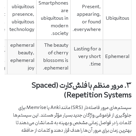
Smartphones
ve,
ubiquitous
Present,
are
nt
presence,
appearing,
ubiquitous in
Ubiquitous
re,
ubiquitous
or found
modern
rce
technology
everywhere.
society.
ng,
ephemeral
The beauty
Lasting for a
t /
beauty,
of cherry
very short
Ephemeral
t,
ephemeral
blossoms is
time.
ing
joy
ephemeral.
۳. مرور منظم با فلش‌کارت (Spaced
Repetition Systems)
سیستم‌های مرور فاصله‌دار (SRS) مانند Anki یا Memrise برای
جلوگیری از فراموشی واژگان جدید بسیار مؤثر هستند. این سیستم‌ها
کلمات را در فواصل زمانی مشخص و بهینه به شما نشان می‌دهند تا
بهترین زمان برای مرور آن‌ها را هدف قرار دهند و کلمات از حافظه