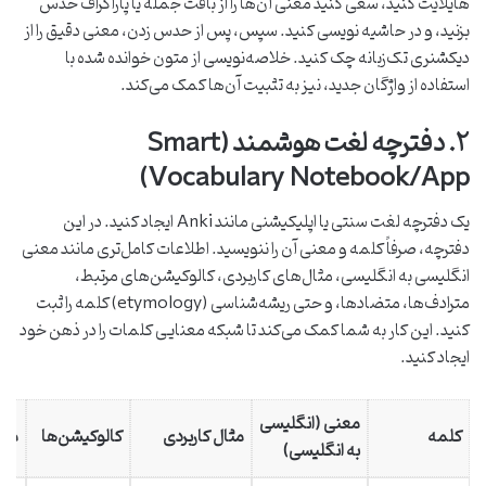
هایلایت کنید، سعی کنید معنی آن‌ها را از بافت جمله یا پاراگراف حدس
بزنید، و در حاشیه نویسی کنید. سپس، پس از حدس زدن، معنی دقیق را از
دیکشنری تک‌زبانه چک کنید. خلاصه‌نویسی از متون خوانده شده با
استفاده از واژگان جدید، نیز به تثبیت آن‌ها کمک می‌کند.
۲. دفترچه لغت هوشمند (Smart
Vocabulary Notebook/App)
یک دفترچه لغت سنتی یا اپلیکیشنی مانند Anki ایجاد کنید. در این
دفترچه، صرفاً کلمه و معنی آن را ننویسید. اطلاعات کامل‌تری مانند معنی
انگلیسی به انگلیسی، مثال‌های کاربردی، کالوکیشن‌های مرتبط،
مترادف‌ها، متضادها، و حتی ریشه‌شناسی (etymology) کلمه را ثبت
کنید. این کار به شما کمک می‌کند تا شبکه معنایی کلمات را در ذهن خود
ایجاد کنید.
معنی (انگلیسی
کلمه
مثال کاربردی
کالوکیشن‌ها
متر
به انگلیسی)