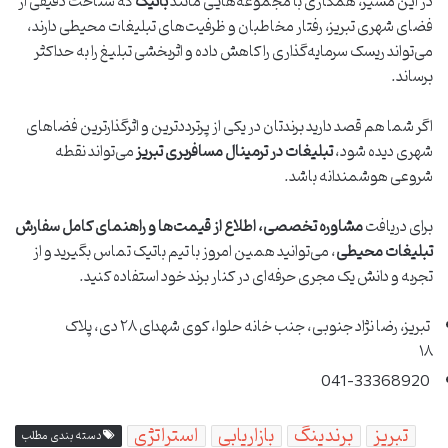
در این مسیر، همکاری با مجموعه‌هایی مانند
باتیک
که شناخت دقیقی از
فضای شهری تبریز، رفتار مخاطبان و ظرفیت‌های تبلیغات محیطی دارند،
می‌تواند ریسک سرمایه‌گذاری را کاهش داده و اثربخشی تبلیغ را به حداکثر
برساند.
اگر شما هم قصد دارید برندتان در یکی از پرترددترین و اثرگذارترین فضاهای
شهری دیده شود،
تبلیغات در ترمینال مسافربری تبریز
می‌تواند نقطه
شروعی هوشمندانه باشد.
برای دریافت
مشاوره تخصصی، اطلاع از قیمت‌ها و راهنمای کامل سفارش
تبلیغات محیطی
، می‌توانید همین امروز با تیم باتیک تماس بگیرید و از
تجربه و دانش یک مجری حرفه‌ای در کنار برند خود استفاده کنید.
تبریز، رضا نژاد جنوبی، جنب خانه حلوا، کوی شهدای ۲۸ دی، پلاک
۱۸
041-33368920
تبریز
برندینگ
بازاریابی
استراتژی
دسته بندی مطلب