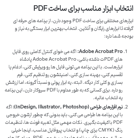
انتخاب ابزار مناسب برای ساخت PDF
ابزارهای مختلفی برای ساخت PDF وجود دارن، از برنامه های حرفه ای
گرفته تا ابزارهای رایگان و آنلاین. انتخاب بهترین ابزار بستگی به نیاز و
بودجه شما داره:
Adobe Acrobat Pro:
اگه می خوای کنترل کاملی روی فایل
های PDFت داشته باشی، Adobe Acrobat Pro پادشاه
ابزارهاست. با این برنامه می تونی فایل ها رو ویرایش کنی، ادغام یا
تقسیم کنی، بهینه سازی کنی، امنیتشون رو تنظیم کنی، فرم
بسازی و کلی کار دیگه. البته، یه ابزار پولی و نسبتاً گرونه، اما ارزشش
رو داره. برای کسانی که به طور مداوم با PDF سروکار دارن، این برنامه
یه انتخاب عالیه.
نرم افزارهای طراحی (InDesign, Illustrator, Photoshop):
اگه
با این برنامه ها طراحی می کنی، باید بدونی که چطور ازشون خروجی
PDF باکیفیت بگیری. نکات مهمی مثل تعبیه فونت ها، تنظیمات
رنگ (CMYK برای چاپ) و انتخاب پروفایل مناسب، اینجا خیلی