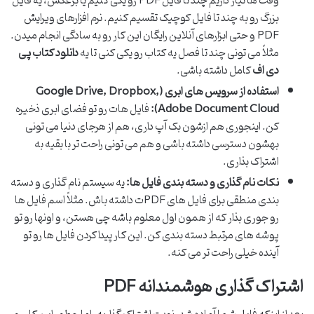
وقت ها نیاز داریم چند تا فایل PDF رو یکی کنیم یا برعکس، یه فایل
بزرگ رو به چند تا فایل کوچیک تقسیم کنیم. نرم افزارهای ویرایش
PDF و حتی ابزارهای آنلاین رایگان این کار رو به سادگی انجام میدن.
مثلاً می تونی چند تا فصل یه کتاب رو یکی کنی تا یه
دانلود کتاب پی
دی اف
کامل داشته باشی.
استفاده از سرویس های ابری (Google Drive, Dropbox,
Adobe Document Cloud):
فایل هات رو تو فضای ابری ذخیره
کن. اینجوری هم ازشون بک آپ داری، هم از هرجای دنیا می تونی
بهشون دسترسی داشته باشی و هم می تونی راحت تر با بقیه به
اشتراک بذاری.
نکات نام گذاری و دسته بندی فایل ها:
یه سیستم نام گذاری و دسته
بندی منطقی برای فایل های PDFت داشته باش. مثلاً اسم فایل ها
رو جوری بذار که از همون اول معلوم باشه چی هستن، و اونها رو تو
پوشه های مرتبط دسته بندی کن. این کار پیدا کردن فایل ها رو تو
آینده خیلی راحت تر می کنه.
اشتراک گذاری هوشمندانه PDF