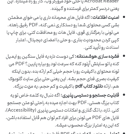
Acrobat Reader یا حتی خود مرورگر وب، کار رو راه میندازه. این
یعنی دردسر کمتر برای فرستنده و گیرنده.
امنیت اطلاعات:
اگه فایل های محرمانه داری یا می خوای مطمئن
بشی کسی محتوای شما رو دستکاری نمی کنه، PDF رفیق راهته.
می تونی با رمزگذاری قوی، فایل هات رو محافظت کنی، برای چاپ یا
کپی کردن محدودیت بذاری، و حتی با امضای دیجیتال، اعتبار
اسنادت رو تأیید کنی.
فشرده سازی هوشمندانه:
کی دوست داره یه فایل سنگین رو ایمیل
کنه یا تو سایتش آپلود کنه که سرعت لود رو بیاره پایین؟ PDF می
تونه محتوای باکیفیت رو با حجم خیلی کم ارائه بده، بدون اینکه
کیفیت بصری فدای حجم بشه. این یعنی حتی برای سایت گلوبوک
هم، ارائه
دانلود کتاب pdf
باکیفیت و کم حجم، یه مزیت بزرگه.
قابلیت جستجو و دسترسی پذیری:
اگه دنبال یه کلمه خاص تو یه
کتاب بزرگ هستی، PDF بهت اجازه میده به راحتی تو متن جستجو
کنی. تازه، با تگ گذاری و امکانات دسترسی پذیری (Accessibility)،
فایل های PDF می تونن برای افراد کم توان هم قابل استفاده باشن،
که این یه امتیاز بزرگ محسوب میشه.