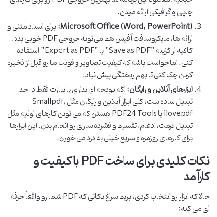
حیاتیه. معمولاً این برنامه ها بهترین خروجی PDF رو برای کارهای
چاپی و گرافیکی ارائه میدن.
Microsoft Office (Word, PowerPoint):
برای اسناد متنی و
ارائه ها، مایکروسافت آفیس هم می تونه خروجی PDF خوبی بده.
کافیه از گزینه “Save as PDF” یا “Export as PDF” استفاده
کنی. اما حواست باشه که کیفیت تصاویر و فونت ها رو قبل از ذخیره
کردن چک کنی تا بهم ریختگی پیش نیاد.
ابزارهای آنلاین و رایگان:
اگه بودجه ای نداری یا نیازت فقط در حد
تبدیل ساده ست، کلی ابزار آنلاین و رایگان مثل Smallpdf,
ilovepdf یا PDF24 Tools هستن که می تونن کارهای اولیه مثل
تبدیل فرمت، ادغام، تقسیم و فشرده سازی رو انجام بدن. این ابزارها
برای کارهای روزمره و سریع خیلی به درد می خورن.
نکات کلیدی برای ساخت PDF با کیفیت و
کارآمد
حالا که ابزار رو انتخاب کردی، بریم سراغ نکاتی که PDF شما رو واقعاً حرفه
ای می کنه: