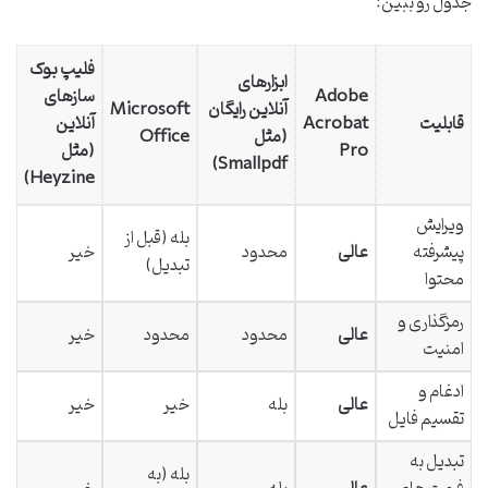
جدول رو ببین:
فلیپ بوک
ابزارهای
Adobe
سازهای
آنلاین رایگان
Microsoft
قابلیت
Acrobat
آنلاین
(مثل
Office
Pro
(مثل
Smallpdf)
Heyzine)
ویرایش
بله (قبل از
پیشرفته
عالی
محدود
خیر
تبدیل)
محتوا
رمزگذاری و
عالی
محدود
محدود
خیر
امنیت
ادغام و
عالی
بله
خیر
خیر
تقسیم فایل
تبدیل به
بله (به