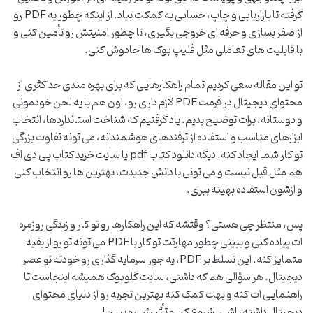
گرفته تا بازاریابی و چاپ، حسابی به کمکت بیاد. از اینکه چطور یه PDF رو
از صفر بسازی و حرفه ای خروجی بگیری، تا چطور امنیتش رو تأمین کنی و
با قابلیت های تعاملی مثل فلیپ بوک ها جادوش کنی.
تو این مقاله سعی کردیم تمام راهکارهایی که برای بهره مندی حداکثری از
محتوای دیجیتال در فرمت PDF لازم داری رو، اون هم با یه لحن خودمونی
و دوستانه، برات توضیح بدیم. یاد گرفتیم که شناخت استانداردها، انتخاب
ابزارهای مناسب و استفاده از ترفندهای هوشمندانه، می تونه تفاوت بزرگی
تو کار شما ایجاد کنه. دیگه دانلود کتاب pdf یا سایت خرید کتاب پی دی اف
هم مثل قبل نیست و می تونی با دانش جدیدت، بهترین ها رو انتخاب کنی
و ازشون استفاده بهینه ببری.
پس، منتظر چی هستی؟ وقتشه که این راهکارها رو تو کار و زندگی روزمره
ات پیاده کنی و ببینی چطور مهارتت تو کار با PDF می تونه تو رو از بقیه
متمایز کنه. این تسلط بر PDF، یه جور سرمایه گذاری رو خودته تو عصر
دیجیتال. هر سؤالی هم که داشتی، سایت گلوبوک همیشه اینجاست تا
راهنمایی ات کنه و بهت کمک کنه بهترین تجربه رو از دنیای محتوای
دیجیتال داشته باشی. شروع کن و تأثیرش رو ببین!