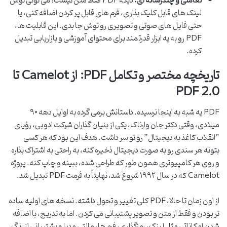
تعاملی و چندرسانه ای:
دیگه PDF فقط متن نیست! می تونی توش
لینک های قابل کلیک بذاری، فرم های قابل پر کردن اضافه کنی، یا
حتی فایل های صوتی و تصویری رو توش جا بدی. این قابلیت ها،
PDF رو به یه ابزار قدرتمند برای محتوای آموزشی و بازاریابی تبدیل
کرده.
تاریخچه مختصر و تکامل PDF: از Camelot تا
PDF 2.0
PDF یه شبه به اینجا نرسیده. داستانش برمی گرده به اوایل دهه ۹۰
میلادی، وقتی دکتر جان وارناک، یکی از بنیان گذاران شرکت ادوبی، رؤیای
“انقلاب کاغذ به دیجیتال” رو تو سر داشت. هدف این بود که هر کسی
بتونه هر سندی رو به صورت دیجیتال ذخیره کنه، به راحتی به اشتراک بذاره
و روی هر کامپیوتری همون طور که طراحی شده، ببینه و چاپ کنه. پروژه
Camelot که در سال ۱۹۹۲ شروع شد، نهایتاً به فرمت PDF تبدیل شد.
از اون زمان تا حالا، PDF کلی تغییر و تحول داشته. نسخه های اولیه ساده
تر بودن و فقط از متن و تصویر پشتیبانی می کردن. اما به تدریج، با اضافه
شدن امکاناتی مثل لینک، رمزگذاری، فرم ها، مالتی مدیا و پشتیبانی از رنگ