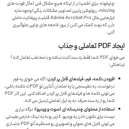
چاپخونه، برای اطمینان از اینکه هیچ مشکل فنی (مثل فونت های
missing، رزولوشن پایین تصاویر، مشکلات رنگی) وجود نداره.
ابزارهایی مثل Adobe Acrobat Pro قابلیت پریفلایت داخلی
دارن که بهت کمک می کنن از بروز فاجعه های چاپی جلوگیری
کنی.
ایجاد PDF تعاملی و جذاب
می خوای PDF شما فقط یه سند ثابت نباشه و با مخاطب تعامل کنه؟
ایناهاش:
افزودن دکمه، فرم، فیلدهای قابل پر کردن:
اگه می خوای یه فرم
درخواست، یه نظرسنجی یا یه امتحان آنلاین تو PDFت داشته باشی،
می تونی دکمه ها و فیلدهای قابل پر کردن اضافه کنی. این کار PDF
شما رو از یه سند صرف، به یه ابزار تعاملی تبدیل می کنه.
استفاده از محتوای چندرسانه ای (صوت و ویدیو):
دیگه نیازی
نیست برای نشون دادن یه ویدیو، کاربر رو به یه لینک خارجی بفرستی.
می تونی فایل های صوتی و تصویری رو مستقیماً تو PDF جاسازی