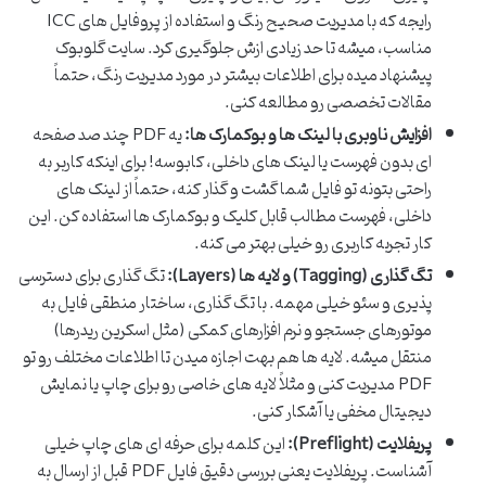
رایجه که با مدیریت صحیح رنگ و استفاده از پروفایل های ICC
مناسب، میشه تا حد زیادی ازش جلوگیری کرد. سایت گلوبوک
پیشنهاد میده برای اطلاعات بیشتر در مورد مدیریت رنگ، حتماً
مقالات تخصصی رو مطالعه کنی.
افزایش ناوبری با لینک ها و بوکمارک ها:
یه PDF چند صد صفحه
ای بدون فهرست یا لینک های داخلی، کابوسه! برای اینکه کاربر به
راحتی بتونه تو فایل شما گشت و گذار کنه، حتماً از لینک های
داخلی، فهرست مطالب قابل کلیک و بوکمارک ها استفاده کن. این
کار تجربه کاربری رو خیلی بهتر می کنه.
تگ گذاری (Tagging) و لایه ها (Layers):
تگ گذاری برای دسترسی
پذیری و سئو خیلی مهمه. با تگ گذاری، ساختار منطقی فایل به
موتورهای جستجو و نرم افزارهای کمکی (مثل اسکرین ریدرها)
منتقل میشه. لایه ها هم بهت اجازه میدن تا اطلاعات مختلف رو تو
PDF مدیریت کنی و مثلاً لایه های خاصی رو برای چاپ یا نمایش
دیجیتال مخفی یا آشکار کنی.
پریفلایت (Preflight):
این کلمه برای حرفه ای های چاپ خیلی
آشناست. پریفلایت یعنی بررسی دقیق فایل PDF قبل از ارسال به