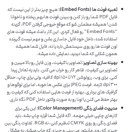
تعبیه فونت ها (Embed Fonts):
هیچ چیز بدتر از این نیست که
فایل PDF شما رو باز کنن و ببینن فونت ها بهم ریخته و ناخوانا
شدن! همیشه مطمئن شو که موقع خروجی گرفتن PDF، گزینه
“Embed Fonts” رو فعال کردی. این کار باعث میشه فونت های
استفاده شده، داخل خود فایل جاسازی بشن و مهم نیست گیرنده
اون فونت ها رو روی سیستمش داره یا نه، فایل شما همیشه
همون شکلی که شما دیدید، نمایش داده میشه.
بهینه سازی تصاویر:
تصاویر باکیفیت، وزن فایل رو بالا میبرن و
تصاویر بی کیفیت، ظاهر کار رو خراب می کنن. باید یه تعادل پیدا
کنی. برای وب، رزولوشن ۷۲ تا ۱۵۰ dpi کافیه، ولی برای چاپ، حداقل
۳۰۰ dpi لازمه. فرمت JPEG برای عکس ها خوبه، اما برای لوگوها و
گرافیک های برداری، بهتره از فرمت هایی استفاده کنی که کیفیت رو
بهتر حفظ می کنن یا اونا رو به صورت وکتور داخل PDF نگه داری.
مدیریت فضای رنگی (Color Management):
این یکی برای
کارهای چاپی خیلی مهمه. اگه فایل شما قراره چاپ بشه، باید
فضای رنگی رو روی CMYK تنظیم کنی، نه RGB. تفاوت رنگی بین
چیزی که روی مانیتور می بینی و چیزی که چاپ میشه، یه مشکل