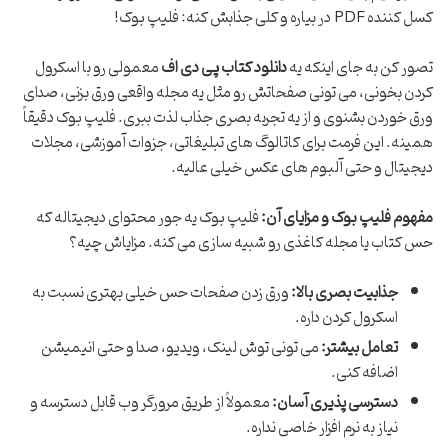
کسل کننده PDF در بیاره و کلی جذابش کنه: فلیپ بوک!
تصور کن به جای اینکه یه
دانلود کتاب پی دی اف
معمولی رو با اسکرول
کردن بخونی، می تونی صفحاتش رو مثل یه مجله واقعی ورق بزنی، صدای
ورق خوردن بشنوی و از یه تجربه بصری جذاب لذت ببری. فلیپ بوک دقیقاً
همینه. این فرمت برای کاتالوگ های تبلیغاتی، جزوات آموزشی، مجلات
دیجیتال و حتی آلبوم های عکس خیلی عالیه.
مفهوم فلیپ بوک و مزایای آن:
فلیپ بوک یه جور محتوای دیجیتاله که
حس کتاب یا مجله کاغذی رو شبیه سازی می کنه. مزایاش چیه؟
جذابیت بصری بالا:
ورق زدن صفحات حس خیلی بهتری نسبت به
اسکرول کردن داره.
تعامل بیشتر:
می تونی توش لینک، ویدیو، صدا و حتی انیمیشن
اضافه کنی.
دسترسی پذیری آسان:
معمولاً از طریق مرورگر وب قابل دسترسه و
نیاز به نرم افزار خاصی نداره.