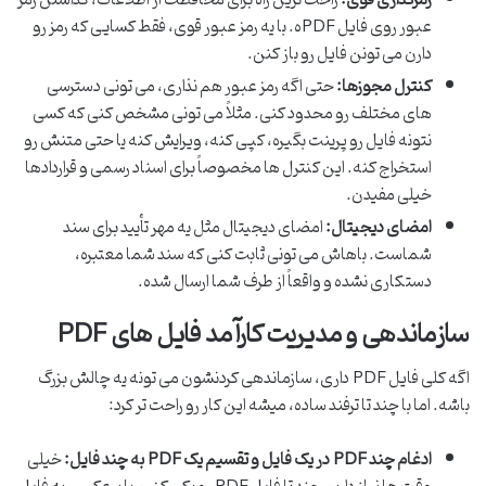
رمزگذاری قوی:
راحت ترین راه برای محافظت از اطلاعات، گذاشتن رمز
عبور روی فایل PDFه. با یه رمز عبور قوی، فقط کسایی که رمز رو
دارن می تونن فایل رو باز کنن.
کنترل مجوزها:
حتی اگه رمز عبور هم نذاری، می تونی دسترسی
های مختلف رو محدود کنی. مثلاً می تونی مشخص کنی که کسی
نتونه فایل رو پرینت بگیره، کپی کنه، ویرایش کنه یا حتی متنش رو
استخراج کنه. این کنترل ها مخصوصاً برای اسناد رسمی و قراردادها
خیلی مفیدن.
امضای دیجیتال:
امضای دیجیتال مثل یه مهر تأیید برای سند
شماست. باهاش می تونی ثابت کنی که سند شما معتبره،
دستکاری نشده و واقعاً از طرف شما ارسال شده.
سازماندهی و مدیریت کارآمد فایل های PDF
اگه کلی فایل PDF داری، سازماندهی کردنشون می تونه یه چالش بزرگ
باشه. اما با چند تا ترفند ساده، میشه این کار رو راحت تر کرد:
ادغام چند PDF در یک فایل و تقسیم یک PDF به چند فایل:
خیلی