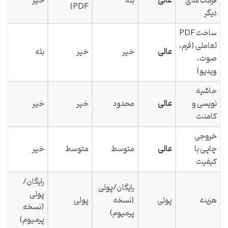
فرمت های
عالی
بله
خیر
PDF)
دیگر
ساخت PDF
تعاملی (فرم،
عالی
خیر
خیر
بله
صوت،
ویدیو)
حاشیه
نویسی و
عالی
محدود
خیر
خیر
کامنت
خروجی
چاپی با
عالی
متوسط
متوسط
خیر
کیفیت
رایگان/
رایگان/پولی
پولی
هزینه
پولی
(نسخه
پولی
(نسخه
پرمیوم)
پرمیوم)