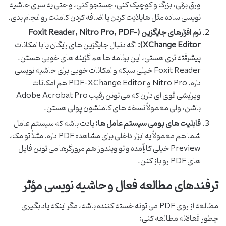
ورق بزنی، بزرگ و کوچیک کنی، جستجو کنی، و حتی یه سری حاشیه
نویسی ساده مثل هایلایت کردن یا اضافه کردن کامنت رو انجام بدی.
نرم افزارهای جایگزین (Foxit Reader, Nitro Pro, PDF-
XChange Editor):
اگه دنبال جایگزین های رایگان یا با امکانات
پیشرفته تری هستی، این برنامه ها هم گزینه های خوبی هستن.
Foxit Reader خیلی سبکه و امکانات خوبی برای حاشیه نویسی
داره. Nitro Pro و PDF-XChange Editor هم امکانات
ویرایشی قوی ای دارن که می تونن رقیب Adobe Acrobat Pro
باشن، ولی معمولاً نسخه های کاملشون پولی هستن.
قابلیت های بومی سیستم عامل ها:
یادت باشه که سیستم عامل
شما هم معمولاً یه ابزار داخلی برای مشاهده PDF داره. مثلاً تو مک،
Preview خیلی کارآمده و تو ویندوز هم مرورگرها می تونن فایل
های PDF رو باز کنن.
ترفندهای مطالعه فعال و حاشیه نویسی مؤثر
مطالعه از روی PDF می تونه خسته کننده باشه، مگر اینکه یاد بگیری
چطور فعالانه مطالعه کنی: