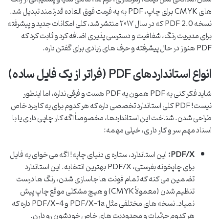
های CMYK برای چاپ، PDF به یه فرمت فوق العاده قدرتمند تبدیل شد.
نسخه PDF 2.0 که در سال ۲۰۱۷ منتشر شد، کلی امکانات جدید و پیشرفته
برای مدیریت رنگ، شفافیت و دسترسی پذیری اضافه کرد و ثابت کرد که
PDF هنوز در حال پیشرفته و حرف های زیادی برای گفتن داره.
انواع استانداردهای PDF (فراتر از یک فایل ساده)
شاید فکر کنی یه PDF همون یه PDF هست و فرقی نداره، اما اینطور
نیست! PDF کلی استاندارد تخصصی داره که هر کدوم برای یه کاربرد خاص
طراحی شدن. شناخت این استانداردها، مخصوصاً اگه کار چاپی داری یا با
اسناد مهم سر و کار داری، خیلی مهمه:
PDF/X:
این استاندارد، ستاره ی دنیای چاپه! اگه می خوای یه فایل
برای چاپخونه بفرستی، PDF/X بهترین انتخابه. این استاندارد
تضمین می کنه که تمام فونت ها جاسازی شدن، رنگ ها درست
تنظیم شدن (معمولاً CMYK) و هیچ مشکلی موقع چاپ پیش
نمیاد. نسخه های مختلفی مثل PDF/X-1a و PDF/X-4 داره که
هر کدوم جزئیات و محدودیت های خاص خودشون رو دارن.