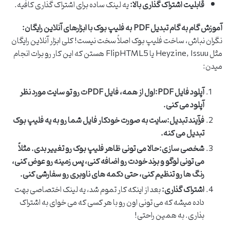
قابلیت اشتراک گذاری بالا:
یه لینک ساده برای اشتراک گذاری کافیه.
آموزش گام به گام تبدیل PDF به فلیپ بوک با ابزارهای آنلاین رایگان:
نگران نباش، ساخت فلیپ بوک اصلاً سخت نیست! کلی ابزار آنلاین رایگان
مثل Heyzine, Issuu یا FlipHTML5 هستن که این کار رو برات انجام
میدن:
آپلود فایل PDF:
اول از همه، فایل PDFت رو تو سایت مورد نظر
آپلود می کنی.
فرآیند تبدیل:
سایت به صورت خودکار فایل شما رو به یه فلیپ بوک
تبدیل می کنه.
شخصی سازی:
حالا می تونی ظاهر فلیپ بوک رو تغییر بدی. مثلاً
می تونی لوگو و برند خودت رو اضافه کنی، پس زمینه رو عوض کنی،
رنگ ها رو تنظیم کنی، حتی دکمه های ناوبری رو سفارشی کنی.
اشتراک گذاری:
بعد از اینکه کار تموم شد، یه لینک اختصاصی بهت
داده میشه که می تونی اون رو با هر کسی که می خوای به اشتراک
بذاری. به همین راحتی!