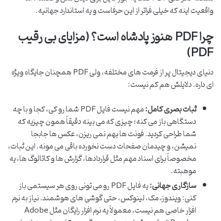
واقعیت اینه که خیلی فراتر از این حرفاست و یه استاندارد جهانیه.
چرا PDF هنوز پادشاه است؟ (مزایای بی رقیب
PDF)
دنیای دیجیتال پر از فرمت های مختلفه، ولی PDF همچنان جایگاه ویژه
ای داره. دلایلش هم کم نیست:
ثبات بصری کامل:
مهم نیست فایل PDF شما رو کی، کجا و با چه
دستگاهی باز می کنه؛ چیزی که می بینه دقیقاً همون چیزیه که
شما طراحی کردید. فونت ها بهم نمی ریزن، عکس ها جابجا
نمیشن، و چیدمان صفحات دست نخورده باقی می مونه. این ثبات،
مخصوصاً برای اسناد مهم مثل قراردادها، گزارش ها و کاتالوگ ها، یه
موهبته.
سازگاری جهانی:
یه فایل PDF رو می تونی روی هر سیستمی باز
کنی: ویندوز، مک، لینوکس، حتی گوشی های هوشمند. نیاز به نرم
افزار خاصی هم نیست، معمولاً یه نرم افزار رایگان مثل Adobe