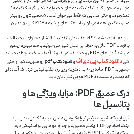
داریم، در حالی که این فرمت پر از راز و رمزهاییه که می تونه کار و زندگی
مون رو متحول کنه. از تولیدکننده های محتوا و طراحان گرافیک گرفته تا
دانشجوها و حتی کسایی که فقط می خوان اسناد شخصی شون رو بهتر
مدیریت کنن، همه می تونن از راهکارهای پیشرفته PDF کلی بهره ببرن.
این مقاله یه نقشه راه کامله تا بتونی از تولید تا انتشار محتوای دیجیتالت،
با فرمت PDF مثل یه حرفه ای عمل کنی. می خوایم با هم ببینیم چطور
می شه فایل های PDF رو جذاب تر، امن تر و کارآمدتر ساخت، چطور میشه
دانلود کتاب پی دی اف
کلی
و
دانلود کتاب pdf
رو مدیریت کرد، و حتی
چطور یه PDF ساده رو به یه دفترچه ورق زن جذاب تبدیل کرد. اگه آماده ای
که دیدت رو نسبت به PDF عوض کنی، بزن بریم!
درک عمیق PDF: مزایا، ویژگی ها و
پتانسیل ها
قبل از اینکه شیرجه بزنیم تو راهکارهای عملی، بیا یه نگاهی بندازیم به
اینکه اصلاً چرا PDF اینقدر محبوبه و چه جادوهایی تو آستینش داره.
ممکنه فکر کنی PDF فقط یه جور فایل برای دیدن متن و عکسه، اما