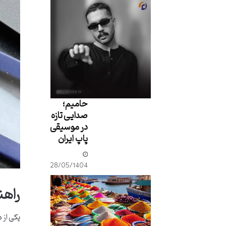
حامیم؛
صدایی تازه
در موسیقی
پاپ ایران
28/05/1404
راهن
یکی از 