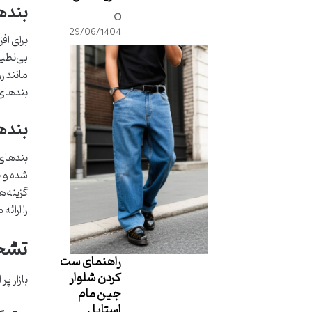
بنده
29/06/1404
برای اف
بی‌نظیر
مانند ر
بندهای 
بندها
بندهای 
شده و ظ
گزینه‌ه
را ارائه
تشخی
راهنمای ست
کردن شلوار
بازار پ
جین مام
استایل