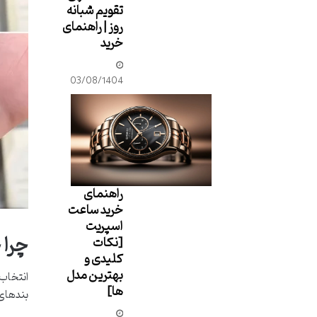
تقویم شبانه
روز | راهنمای
خرید
03/08/1404
راهنمای
خرید ساعت
اسپریت
چرا 
[نکات
کلیدی و
بهترین مدل
انتخاب 
ها]
بندهای 