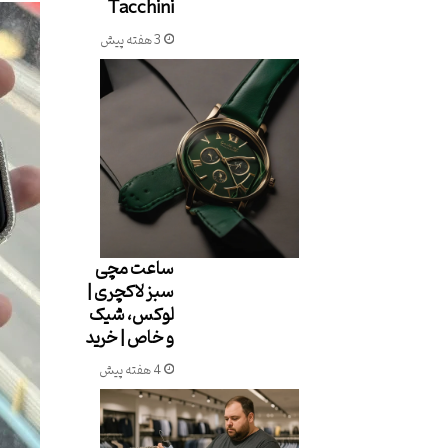
Tacchini
3 هفته پیش
ساعت مچی
سبز لاکچری |
لوکس، شیک
و خاص | خرید
4 هفته پیش