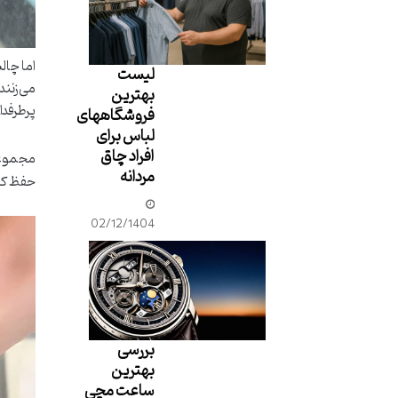
اما چال
لیست
می‌زنند
بهترین
پرطرفدا
فروشگاههای
لباس برای
افراد چاق
مجموع
مردانه
حفظ کن
02/12/1404
بررسی
بهترین
ساعت مچی