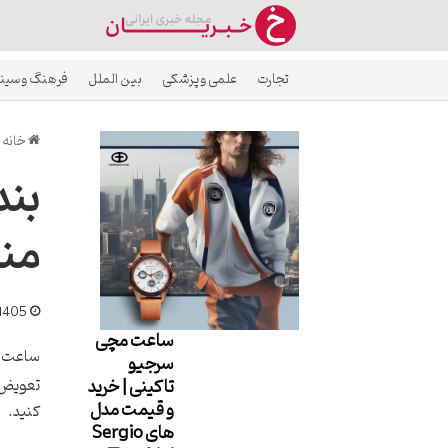
تجارت
علمی و پزشکی
بین الملل
فرهنگ و سین
خانه
بند
منص
1405
ساعت مچی
ساعت‌ها
سرجیو
تاکینی | خرید
تعویض آ
و قیمت مدل
کنید.
های Sergio