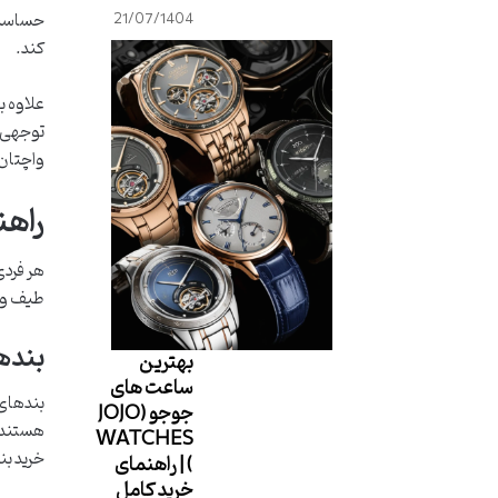
حساسیت‌
21/07/1404
کند.
علاوه ب
توجهی ا
واچتان
راهن
هر فردی
طیف وسی
بنده
بهترین
ساعت های
بندهای 
جوجو (JOJO
هستند. 
WATCHES
خرید بن
) | راهنمای
خرید کامل