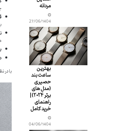
ک
مردانه
چ
ق
27/06/1404
ب
ن
م
ب
د
بهترین
با در ن
ساعت بند
حصیری
(مدل های
برتر ۲۰۲۴) |
راهنمای
خرید کامل
04/06/1404