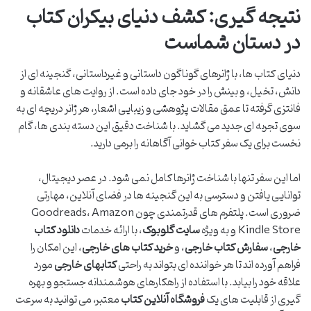
نتیجه گیری: کشف دنیای بیکران کتاب
در دستان شماست
دنیای کتاب ها، با ژانرهای گوناگون داستانی و غیرداستانی، گنجینه ای از
دانش، تخیل، و بینش را در خود جای داده است. از روایت های عاشقانه و
فانتزی گرفته تا عمق مقالات پژوهشی و زیبایی اشعار، هر ژانر دریچه ای به
سوی تجربه ای جدید می گشاید. با شناخت دقیق این دسته بندی ها، گام
نخست برای یک سفر کتاب خوانی آگاهانه را برمی دارید.
اما این سفر تنها با شناخت ژانرها کامل نمی شود. در عصر دیجیتال،
توانایی یافتن و دسترسی به این گنجینه ها در فضای آنلاین، مهارتی
ضروری است. پلتفرم های قدرتمندی چون Goodreads، Amazon
Kindle Store و به ویژه
سایت گلوبوک
، با ارائه خدمات
دانلود کتاب
خارجی
،
سفارش کتاب خارجی
، و
خرید کتاب های خارجی
، این امکان را
فراهم آورده اند تا هر خواننده ای بتواند به راحتی
کتابهای خارجی
مورد
علاقه خود را بیابد. با استفاده از راهکارهای هوشمندانه جستجو و بهره
گیری از قابلیت های یک
فروشگاه آنلاین کتاب
معتبر، می توانید به سرعت