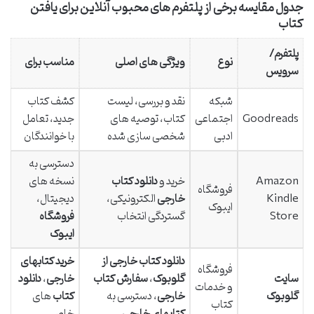
جدول مقایسه برخی از پلتفرم های محبوب آنلاین برای یافتن
کتاب
پلتفرم/
نوع
ویژگی های اصلی
مناسب برای
سرویس
شبکه
نقد و بررسی، لیست
کشف کتاب
Goodreads
اجتماعی
کتاب، توصیه های
جدید، تعامل
ادبی
شخصی سازی شده
با خوانندگان
دسترسی به
Amazon
خرید و
دانلود کتاب
نسخه های
فروشگاه
Kindle
خارجی
الکترونیکی،
دیجیتال،
ایبوک
Store
گستردگی انتخاب
فروشگاه
ایبوک
دانلود کتاب خارجی از
خرید کتابهای
فروشگاه
سایت
گلوبوک
،
سفارش کتاب
خارجی
،
دانلود
و خدمات
گلوبوک
خارجی
، دسترسی به
کتاب
های
کتاب