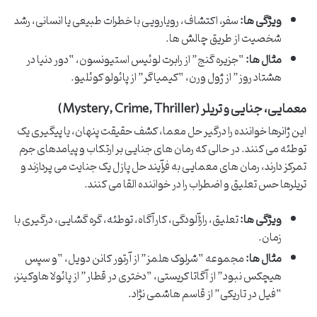
ویژگی ها:
سفر، اکتشاف، رویارویی با خطرات طبیعی یا انسانی، رشد
شخصیت از طریق چالش ها.
مثال ها:
“جزیره گنج” از رابرت لوئیس استیونسون، “دور دنیا در
هشتاد روز” از ژول ورن، “کیمیاگر” از پائولو کوئلیو.
معمایی، جنایی و تریلر (Mystery, Crime, Thriller)
این ژانرها خواننده را درگیر حل معما، کشف حقیقت پنهان، یا پیگیری یک
توطئه می کنند. در حالی که رمان های جنایی بر ارتکاب و پیامدهای جرم
تمرکز دارند، رمان های معمایی به فرآیند حل پازل یک جنایت می پردازند و
تریلرها حس تعلیق و اضطراب را در خواننده القا می کنند.
ویژگی ها:
تعلیق، رازآلودگی، کارآگاه، توطئه، گره گشایی، درگیری با
زمان.
مثال ها:
مجموعه “شرلوک هلمز” از آرتور کانن دویل، “و سپس
هیچکس نبود” از آگاتا کریستی، “دختری در قطار” از پائولا هاوکینز،
“فیل در تاریکی” از قاسم هاشمی نژاد.