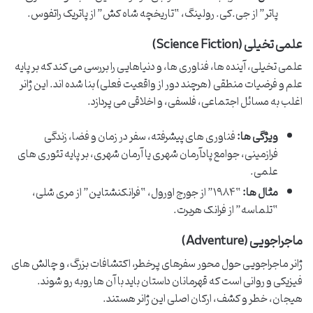
پاتر” از جی.کی. رولینگ، “تاریخچه شاه کش” از پاتریک راتفوس.
علمی تخیلی (Science Fiction)
علمی تخیلی، آینده ها، فناوری ها، و دنیاهایی را بررسی می کند که بر پایه
علم و فرضیات منطقی (هرچند دور از واقعیت فعلی) بنا شده اند. این ژانر
اغلب به مسائل اجتماعی، فلسفی، و اخلاقی می پردازد.
ویژگی ها:
فناوری های پیشرفته، سفر در زمان و فضا، زندگی
فرازمینی، جوامع پادآرمان شهری یا آرمان شهری، بر پایه تئوری های
علمی.
مثال ها:
“۱۹۸۴” از جورج اورول، “فرانکنشتاین” از مری شلی،
“تلماسه” از فرانک هربرت.
ماجراجویی (Adventure)
ژانر ماجراجویی حول محور سفرهای پرخطر، اکتشافات بزرگ، و چالش های
فیزیکی و روانی است که قهرمانان داستان باید با آن ها روبه رو شوند.
هیجان، خطر و کشف، ارکان اصلی این ژانر هستند.