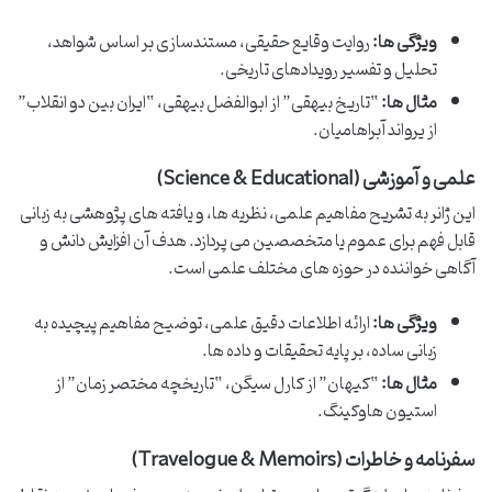
ویژگی ها:
روایت وقایع حقیقی، مستندسازی بر اساس شواهد،
تحلیل و تفسیر رویدادهای تاریخی.
مثال ها:
“تاریخ بیهقی” از ابوالفضل بیهقی، “ایران بین دو انقلاب”
از یرواند آبراهامیان.
علمی و آموزشی (Science & Educational)
این ژانر به تشریح مفاهیم علمی، نظریه ها، و یافته های پژوهشی به زبانی
قابل فهم برای عموم یا متخصصین می پردازد. هدف آن افزایش دانش و
آگاهی خواننده در حوزه های مختلف علمی است.
ویژگی ها:
ارائه اطلاعات دقیق علمی، توضیح مفاهیم پیچیده به
زبانی ساده، بر پایه تحقیقات و داده ها.
مثال ها:
“کیهان” از کارل سیگن، “تاریخچه مختصر زمان” از
استیون هاوکینگ.
سفرنامه و خاطرات (Travelogue & Memoirs)