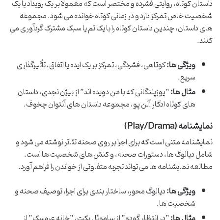
داستان کوتاه، روایتی فشرده و مختصر است که معمولاً بر یک رویداد یا یک
شخصیت خاص تمرکز دارد و در زمانی کوتاه خوانده می شود. مجموعه
های داستان، چندین داستان کوتاه را با یک تم یا سبک مشترک گردآوری می
کنند.
ویژگی ها:
کوتاهی، فشردگی، تمرکز بر یک ایده یا اتفاق، تأثیرگذاری
سریع.
مثال ها:
“یوزپلنگانی که با من دویده اند” از بیژن نجدی، داستان
های کوتاه ادگار آلن پو، مجموعه داستان های آنتوان چخوف.
نمایشنامه (Play/Drama)
نمایشنامه متنی است که برای اجرا بر روی صحنه تئاتر نوشته می شود و
شامل دیالوگ ها، دستورات صحنه، و کنش های شخصیت ها است.
مطالعه نمایشنامه ها می تواند تجربه متفاوتی از خواندن را فراهم آورد.
ویژگی ها:
دیالوگ محور، ساختار بندی برای اجرا، توصیف صحنه و
شخصیت ها.
مثال ها:
“در انتظار گودو” از ساموئل بکت، “خانه عروسک” از