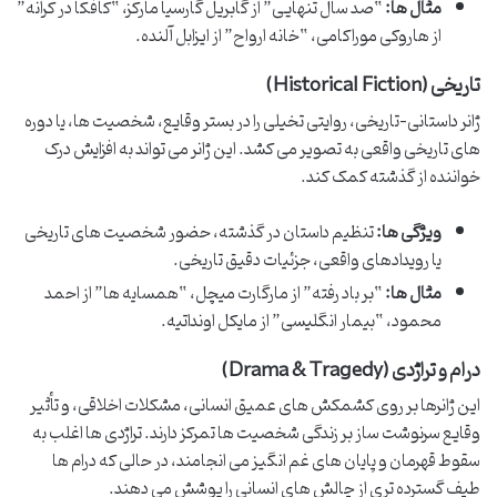
مثال ها:
“صد سال تنهایی” از گابریل گارسیا مارکز، “کافکا در کرانه”
از هاروکی موراکامی، “خانه ارواح” از ایزابل آلنده.
تاریخی (Historical Fiction)
ژانر داستانی-تاریخی، روایتی تخیلی را در بستر وقایع، شخصیت ها، یا دوره
های تاریخی واقعی به تصویر می کشد. این ژانر می تواند به افزایش درک
خواننده از گذشته کمک کند.
ویژگی ها:
تنظیم داستان در گذشته، حضور شخصیت های تاریخی
یا رویدادهای واقعی، جزئیات دقیق تاریخی.
مثال ها:
“بر باد رفته” از مارگارت میچل، “همسایه ها” از احمد
محمود، “بیمار انگلیسی” از مایکل اونداتیه.
درام و تراژدی (Drama & Tragedy)
این ژانرها بر روی کشمکش های عمیق انسانی، مشکلات اخلاقی، و تأثیر
وقایع سرنوشت ساز بر زندگی شخصیت ها تمرکز دارند. تراژدی ها اغلب به
سقوط قهرمان و پایان های غم انگیز می انجامند، در حالی که درام ها
طیف گسترده تری از چالش های انسانی را پوشش می دهند.