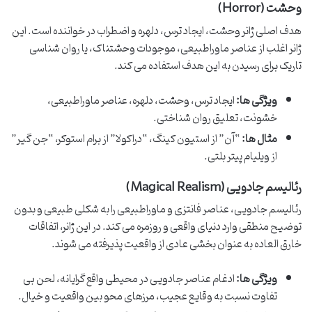
وحشت (Horror)
هدف اصلی ژانر وحشت، ایجاد ترس، دلهره و اضطراب در خواننده است. این
ژانر اغلب از عناصر ماوراطبیعی، موجودات وحشتناک، یا روان شناسی
تاریک برای رسیدن به این هدف استفاده می کند.
ویژگی ها:
ایجاد ترس، وحشت، دلهره، عناصر ماوراطبیعی،
خشونت، تعلیق روان شناختی.
مثال ها:
“آن” از استیون کینگ، “دراکولا” از برام استوکر، “جن گیر”
از ویلیام پیتر بلتی.
رئالیسم جادویی (Magical Realism)
رئالیسم جادویی، عناصر فانتزی و ماوراطبیعی را به شکلی طبیعی و بدون
توضیح منطقی وارد دنیای واقعی و روزمره می کند. در این ژانر، اتفاقات
خارق العاده به عنوان بخشی عادی از واقعیت پذیرفته می شوند.
ویژگی ها:
ادغام عناصر جادویی در محیطی واقع گرایانه، لحن بی
تفاوت نسبت به وقایع عجیب، مرزهای محو بین واقعیت و خیال.