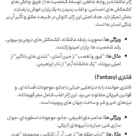
ژانر عاشقانه بر روابط عاطفی، توسعه شخصیت ها از طریق چالش ها و
کشمکش های احساسی، و اغلب رسیدن به یک پایان خوش یا رضایت
بخش تمرکز دارد. هدف اصلی این ژانر، کاوش در طبیعت عشق و تأثیر آن بر
زندگی انسان ها است.
ویژگی ها:
محوریت رابطه عاشقانه، کشمکش های درونی و بیرونی،
رشد شخصیت ها، پایان امیدوارکننده.
مثال ها:
“غرور و تعصب” از جین آستن، “بلندی های بادگیر” از
امیلی برونته، “یک عاشقانه آرام” از نادر ابراهیمی.
فانتزی (Fantasy)
فانتزی خواننده را به دنیاهایی خیالی با جادو، موجودات افسانه ای، و
قوانین فیزیکی متفاوت می برد. این ژانر اغلب شامل سفر قهرمانانه،
نبردهای خیر و شر، و ساخت جهان های پیچیده است.
ویژگی ها:
عناصر ماوراطبیعی، جادو، موجودات اسطوره ای، جهان
سازی غنی، مبارزه با نیروهای تاریکی.
مثال ها:
“ارباب حلقه ها” از جی. آر. آر. تالکین، مجموعه “هری