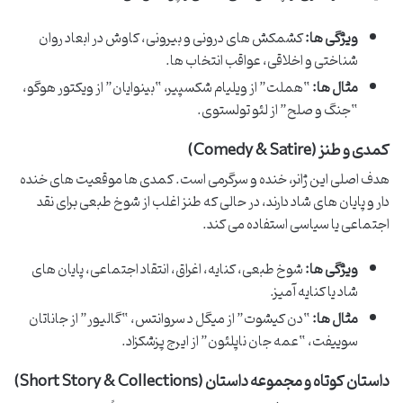
ویژگی ها:
کشمکش های درونی و بیرونی، کاوش در ابعاد روان
شناختی و اخلاقی، عواقب انتخاب ها.
مثال ها:
“هملت” از ویلیام شکسپیر، “بینوایان” از ویکتور هوگو،
“جنگ و صلح” از لئو تولستوی.
کمدی و طنز (Comedy & Satire)
هدف اصلی این ژانر، خنده و سرگرمی است. کمدی ها موقعیت های خنده
دار و پایان های شاد دارند، در حالی که طنز اغلب از شوخ طبعی برای نقد
اجتماعی یا سیاسی استفاده می کند.
ویژگی ها:
شوخ طبعی، کنایه، اغراق، انتقاد اجتماعی، پایان های
شاد یا کنایه آمیز.
مثال ها:
“دن کیشوت” از میگل د سروانتس، “گالیور” از جاناتان
سوییفت، “عمه جان ناپلئون” از ایرج پزشکزاد.
داستان کوتاه و مجموعه داستان (Short Story & Collections)