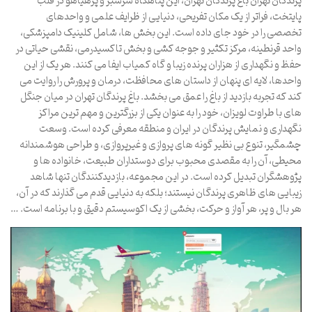
پرندگان تهران باغ پرندگان تهران، این پناهگاه سرسبز و پرهیاهو در قلب
پایتخت، فراتر از یک مکان تفریحی، دنیایی از ظرایف علمی و واحدهای
تخصصی را در خود جای داده است. این بخش ها، شامل کلینیک دامپزشکی،
واحد قرنطینه، مرکز تکثیر و جوجه کشی و بخش تاکسیدرمی، نقشی حیاتی در
حفظ و نگهداری از هزاران پرنده زیبا و گاه کمیاب ایفا می کنند. هر یک از این
واحدها، لایه ای پنهان از داستان های محافظت، درمان و پرورش را روایت می
کند که تجربه بازدید از باغ را عمق می بخشد. باغ پرندگان تهران در میان جنگل
های با طراوت لویزان، خود را به عنوان یکی از بزرگترین و مهم ترین مراکز
نگهداری و نمایش پرندگان در ایران و منطقه معرفی کرده است. وسعت
چشمگیر، تنوع بی نظیر گونه های پروازی و غیرپروازی، و طراحی هوشمندانه
محیطی، آن را به مقصدی محبوب برای دوستداران طبیعت، خانواده ها و
پژوهشگران تبدیل کرده است. در این مجموعه، بازدیدکنندگان تنها شاهد
زیبایی های ظاهری پرندگان نیستند؛ بلکه به دنیایی قدم می گذارند که در آن،
هر بال و پر، هر آواز و حرکت، بخشی از یک اکوسیستم دقیق و با برنامه است. …