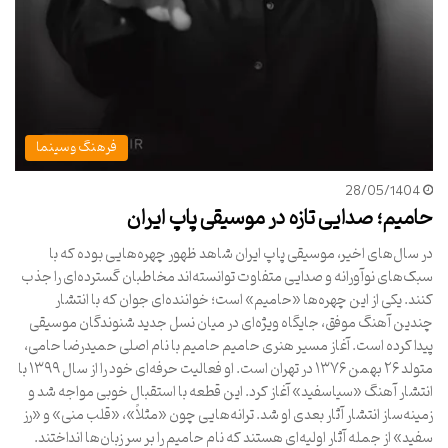
فرهنگ و سینما
28/05/1404
حامیم؛ صدایی تازه در موسیقی پاپ ایران
در سال‌های اخیر، موسیقی پاپ ایران شاهد ظهور چهره‌هایی بوده که با
سبک‌های نوآورانه و صدایی متفاوت توانسته‌اند مخاطبان گسترده‌ای را جذب
کنند. یکی از این چهره‌ها «حامیم» است؛ خواننده‌ای جوان که با انتشار
چندین آهنگ موفق، جایگاه ویژه‌ای در میان نسل جدید شنوندگان موسیقی
پیدا کرده است. آغاز مسیر هنری حامیم حامیم با نام اصلی حمیدرضا حامی،
متولد ۲۶ بهمن ۱۳۷۶ در تهران است. او فعالیت حرفه‌ای خود را از سال ۱۳۹۹ با
انتشار آهنگ «سیاسفید» آغاز کرد. این قطعه با استقبال خوبی مواجه شد و
زمینه‌ساز انتشار آثار بعدی او شد. ترانه‌هایی چون «مثلاً»، «قلب منی» و «رز
سفید» از جمله آثار اولیه‌ای هستند که نام حامیم را بر سر زبان‌ها انداختند.