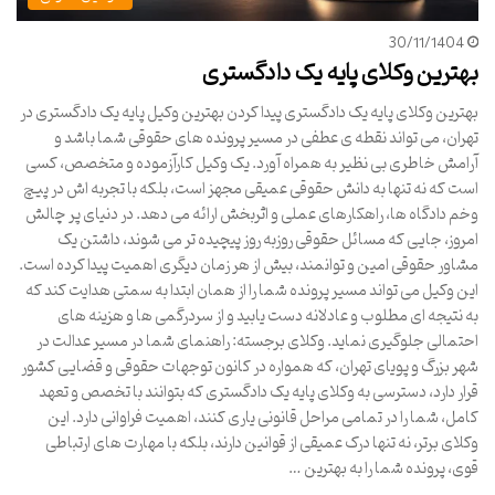
30/11/1404
بهترین وکلای پایه یک دادگستری
بهترین وکلای پایه یک دادگستری پیدا کردن بهترین وکیل پایه یک دادگستری در
تهران، می تواند نقطه ی عطفی در مسیر پرونده های حقوقی شما باشد و
آرامش خاطری بی نظیر به همراه آورد. یک وکیل کارآزموده و متخصص، کسی
است که نه تنها به دانش حقوقی عمیقی مجهز است، بلکه با تجربه اش در پیچ
وخم دادگاه ها، راهکارهای عملی و اثربخش ارائه می دهد. در دنیای پر چالش
امروز، جایی که مسائل حقوقی روزبه روز پیچیده تر می شوند، داشتن یک
مشاور حقوقی امین و توانمند، بیش از هر زمان دیگری اهمیت پیدا کرده است.
این وکیل می تواند مسیر پرونده شما را از همان ابتدا به سمتی هدایت کند که
به نتیجه ای مطلوب و عادلانه دست یابید و از سردرگمی ها و هزینه های
احتمالی جلوگیری نماید. وکلای برجسته: راهنمای شما در مسیر عدالت در
شهر بزرگ و پویای تهران، که همواره در کانون توجهات حقوقی و قضایی کشور
قرار دارد، دسترسی به وکلای پایه یک دادگستری که بتوانند با تخصص و تعهد
کامل، شما را در تمامی مراحل قانونی یاری کنند، اهمیت فراوانی دارد. این
وکلای برتر، نه تنها درک عمیقی از قوانین دارند، بلکه با مهارت های ارتباطی
قوی، پرونده شما را به بهترین …