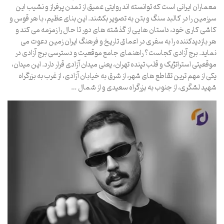
معماران ایرانی است که توانسته اند روایتی عمیق از تمدن پرفراز و نشیب این
سرزمین را در کالبد سنگ و بتن به تصویر بکشند. این بنای عظیم، با هر قوس و
کاشی کاری خود، داستان هایی از گذشته های دور تا حال را زمزمه می کند و
هر بازدیدکننده را به سفری در اعماق تاریخ و فرهنگ ایران زمین دعوت می
نماید. برج آزادی کجاست؟ راهنمای جامع موقعیت و دسترسی برج آزادی در
موقعیتی استراتژیک و قلب تپنده تهران، یعنی میدان آزادی قرار دارد. این میدان،
یکی از مهم ترین تقاطع های شهر، از شرق به خیابان آزادی، از غرب به بزرگراه
شهید لشگری، از جنوب به بزرگراه سعیدی و از شمال …