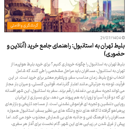
گردشگری و اقامتی
21/07/1404
بلیط تهران به استانبول: راهنمای جامع خرید (آنلاین و
حضوری)
بلیط تهران به استانبول را چگونه خریداری کنیم؟ برای خرید بلیط هواپیما از
تهران به استانبول، مسافران باید مراحل مشخصی را طی کنند که شامل
انتخاب نوع بلیط، زمان مناسب سفر، و پلتفرم معتبر برای خرید است. در این
فرآیند، توجه به جزئیاتی مانند اعتبار گذرنامه، قوانین کنسلی، و میزان بار مجاز
می تواند تجربه سفری بی دغدغه را رقم بزند. سفر به استانبول، این شهر افسانه
ای که دو قاره آسیا و اروپا را به هم پیوند می دهد، برای بسیاری از ایرانیان
رویایی دلنشین و تجربه ای فراموش نشدنی است. از مساجد تاریخی و بازارهای
پرهیاهو گرفته تا کافه های دنج و تنگه های بی نظیر بسفر، استانبول همواره
مسافران را با فرهنگ غنی و جاذبه های بی شمارش مجذوب خود می کند. اما
پیش از غرق شدن در زیبایی های این شهر، گام نخست برای آغاز هر سفری،