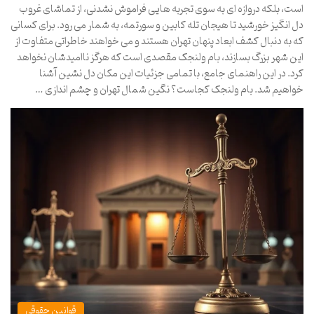
است، بلکه دروازه ای به سوی تجربه هایی فراموش نشدنی، از تماشای غروب
دل انگیز خورشید تا هیجان تله کابین و سورتمه، به شمار می رود. برای کسانی
که به دنبال کشف ابعاد پنهان تهران هستند و می خواهند خاطراتی متفاوت از
این شهر بزرگ بسازند، بام ولنجک مقصدی است که هرگز ناامیدشان نخواهد
کرد. در این راهنمای جامع، با تمامی جزئیات این مکان دل نشین آشنا
خواهیم شد. بام ولنجک کجاست؟ نگین شمال تهران و چشم اندازی …
قوانین حقوقی