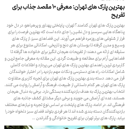
بهترین پارک های تهران: معرفی ۱۰ مقصد جذاب برای
تفریح
بهترین پارک های تهران کدامند؟ تهران، پایتختی پهناور و پرهیاهو، در دل خود
پناهگاه هایی سرسبز و دل نشین را جای داده است که بهترین فرصت را برای
فرار از شلوغی های روزمره فراهم می آورند. این فضاهای سبز، از پارک های
وسیع و مدرن گرفته تا بوستان های دنج و تاریخی، امکاناتی متنوع برای هر
سلیقه ای ارائه می دهند؛ از تفریحات هیجان انگیز برای خانواده ها گرفته تا
فضاهایی آرام برای مطالعه و طبیعت گردی. این مقاله به معرفی جامع ترین و
کاربردی ترین راهنمای بهترین پارک های تهران می پردازد و اطلاعات کاملی
شامل امکانات، راه های دسترسی و نکات مهم بازدید را در اختیار خوانندگان
قرار می دهد. دسته بندی بهترین پارک های تهران برای تجربه کاربری متفاوت
پارک های تهران هر کدام داستانی از طبیعت، فرهنگ و آرامش را روایت می کنند.
انتخاب بهترین پارک به هدف بازدیدکننده بستگی دارد. برخی به دنبال هیجان
هستند، عده ای آرامش می جویند و برخی دیگر مشتاق کشف جاذبه های
فرهنگی اند. در ادامه، پارک های پایتخت بر اساس نوع تجربه و نیازهای مختلف
بازدیدکنندگان دسته بندی شده اند تا هر فردی بتواند فضای سبز دلخواه خود را
بیابد. پارک های برتر تهران برای تفریح خانوادگی و گذراندن …