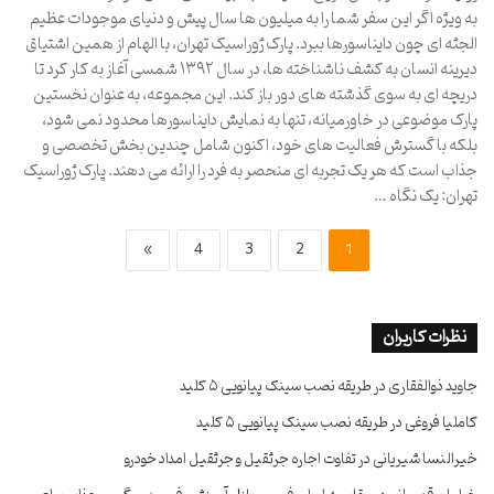
به ویژه اگر این سفر شما را به میلیون ها سال پیش و دنیای موجودات عظیم
الجثه ای چون دایناسورها ببرد. پارک ژوراسیک تهران، با الهام از همین اشتیاق
دیرینه انسان به کشف ناشناخته ها، در سال ۱۳۹۲ شمسی آغاز به کار کرد تا
دریچه ای به سوی گذشته های دور باز کند. این مجموعه، به عنوان نخستین
پارک موضوعی در خاورمیانه، تنها به نمایش دایناسورها محدود نمی شود،
بلکه با گسترش فعالیت های خود، اکنون شامل چندین بخش تخصصی و
جذاب است که هر یک تجربه ای منحصر به فرد را ارائه می دهند. پارک ژوراسیک
تهران: یک نگاه …
»
4
3
2
1
نظرات کاربران
جاوید ذوالفقاری
در
طریقه نصب سینک پیانویی ۵ کلید
کاملیا فروغی
در
طریقه نصب سینک پیانویی ۵ کلید
خیرالنسا شیریانی
در
تفاوت اجاره جرثقیل و جرثقیل امداد خودرو