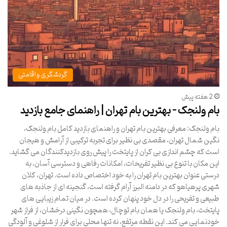
گردشگری و اقامتی
2 هفته پیش
بام ولنجک – بهترین بام تهران | راهنمای جامع بازدید
بام ولنجک: معرفی بهترین بام تهران و راهنمای بازدید کامل بام ولنجک،
نگین شمال تهران، مقصدی بی نظیر برای تجربه ترکیبی از آرامش و هیجان
است که چشم اندازی بی کران از پایتخت را پیش روی بازدیدکنندگان می گشاید.
این مکان با تنوع بی نظیر تفریحات، امکانات رفاهی و دسترسی آسان، به
درستی عنوان بهترین بام تهران را به خود اختصاص داده است. تهران، کلان
شهری پرهیاهو که در دامنه البرز آرام گرفته است، گنجینه ای از جاذبه های
طبیعی و تفریحی را در دل خود پنهان کرده است. در میان تمام زیبایی های
پایتخت، بام ولنجک یا همان بام توچال، همچون نگینی درخشان، از فراز شهر
خودنمایی می کند. این نقطه مرتفع، نه تنها محلی برای فرار از شلوغی و آلودگی