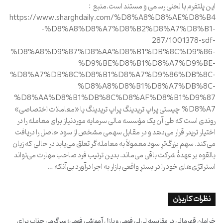
این پلتفرم با لحنی رسمی و مستند است.منبع :
https://www.sharghdaily.com/%D8%A8%D8%AE%D8%B4
-%D8%A8%D8%A7%D8%B2%D8%A7%D8%B1-
287/1001378-sdf-
%D8%A8%D9%87%D8%AA%D8%B1%DB%8C%D9%86-
%D9%BE%D8%B1%D8%A7%D9%BE-
%D8%A7%DB%8C%D8%B1%D8%A7%D9%86%DB%8C-
%D8%A8%D8%B1%D8%A7%DB%8C-
%D8%AA%D8%B1%DB%8C%D8%AF%D8%B1%D9%87
%D8%A7 چیستی پراپ تریدینگ پراپ تریدینگ یا «معاملات اختصاصی»
روندی است که طی آن یک مؤسسه مالی سرمایه موردنیاز برای معامله را در
اختیار تریدر قرار می‌دهد و در مقابل سهمی مشخص از سود حاصل را دریافت
می‌کند. سهم بزرگ‌ترِ سود معمولاً به معامله‌گر تعلق می‌یابد در حالی که زیان
بالقوه بر عهدۀ شرکت باقی می‌ماند. بدین ترتیب فرد صاحب مهارت می‌تواند
استراتژی‌های خود را در بسترِ واقعی بازار به اجرا درآورد بی‌آنکه …
نظرات کاربران
خرامان قهرمانی
در
مقایسه لی‌لی فومی و پازل آموزشی فومی؛ سرگرمی جذاب برای