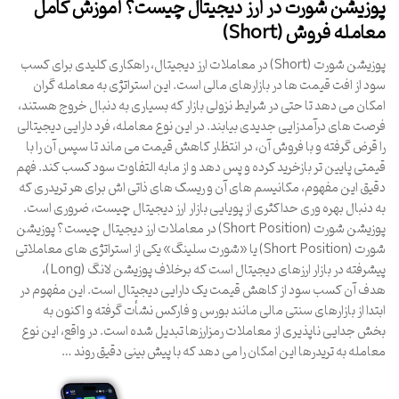
پوزیشن شورت در ارز دیجیتال چیست؟ آموزش کامل
معامله فروش (Short)
پوزیشن شورت (Short) در معاملات ارز دیجیتال، راهکاری کلیدی برای کسب
سود از افت قیمت ها در بازارهای مالی است. این استراتژی به معامله گران
امکان می دهد تا حتی در شرایط نزولی بازار که بسیاری به دنبال خروج هستند،
فرصت های درآمدزایی جدیدی بیابند. در این نوع معامله، فرد دارایی دیجیتالی
را قرض گرفته و با فروش آن، در انتظار کاهش قیمت می ماند تا سپس آن را با
قیمتی پایین تر بازخرید کرده و پس دهد و از مابه التفاوت سود کسب کند. فهم
دقیق این مفهوم، مکانیسم های آن و ریسک های ذاتی اش برای هر تریدری که
به دنبال بهره وری حداکثری از پویایی بازار ارز دیجیتال چیست، ضروری است.
پوزیشن شورت (Short Position) در معاملات ارز دیجیتال چیست؟ پوزیشن
شورت (Short Position) یا «شورت سلینگ» یکی از استراتژی های معاملاتی
پیشرفته در بازار ارزهای دیجیتال است که برخلاف پوزیشن لانگ (Long)،
هدف آن کسب سود از کاهش قیمت یک دارایی دیجیتال است. این مفهوم در
ابتدا از بازارهای سنتی مالی مانند بورس و فارکس نشأت گرفته و اکنون به
بخش جدایی ناپذیری از معاملات رمزارزها تبدیل شده است. در واقع، این نوع
معامله به تریدرها این امکان را می دهد که با پیش بینی دقیق روند …