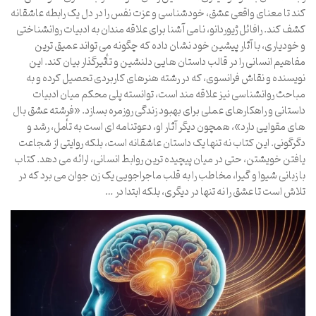
کند تا معنای واقعی عشق، خودشناسی و عزت نفس را در دل یک رابطه عاشقانه
کشف کند. رافائل ژیوردانو، نامی آشنا برای علاقه مندان به ادبیات روانشناختی
و خودیاری، با آثار پیشین خود نشان داده که چگونه می تواند عمیق ترین
مفاهیم انسانی را در قالب داستان هایی دلنشین و تأثیرگذار بیان کند. این
نویسنده و نقاش فرانسوی، که در رشته هنرهای کاربردی تحصیل کرده و به
مباحث روانشناسی نیز علاقه مند است، توانسته پلی محکم میان ادبیات
داستانی و راهکارهای عملی برای بهبود زندگی روزمره بسازد. «فرشته عشق بال
های مقوایی دارد»، همچون دیگر آثار او، دعوتنامه ای است به تأمل، رشد و
دگرگونی. این کتاب نه تنها یک داستان عاشقانه است، بلکه روایتی از شجاعت
یافتن خویشتن، حتی در میان پیچیده ترین روابط انسانی، ارائه می دهد. کتاب
با زبانی شیوا و گیرا، مخاطب را به قلب ماجراجویی یک زن جوان می برد که در
تلاش است تا عشق را نه تنها در دیگری، بلکه ابتدا در …