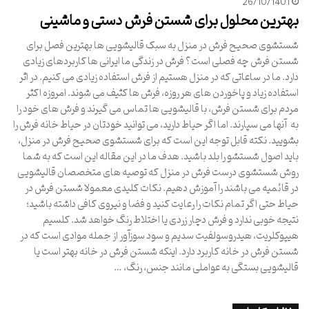
26/10/1401
بهترین محلول برای شستن فرش دستی و ماشینی
شستشوی صحیح فرش در منزل به سبک قالیشویی ها بهترین فصل برای
شستن فرش چه فصلی است؟ فرش در زندگی ما ایرانی ها کاربردهای زیادی
دارد. ما در ساعاتی که در منزل هستیم از فرش استفاده زیادی می کنیم. در اثر
استفاده زیاد و پاخوردن های هر روزه، فرش ها کثیف می شوند. امروزه اکثر
مردم برای شستن فرش، با قالیشویی ها تماس می گیرند و فرش های خود را
به آنها می سپارند. اما اگر حیاط دارید، می توانید خودتان در حیاط خانه فرش را
بشویید. نکته قابل توجه این است که برای شستشوی صحیح فرش در منزل،
باید اصول شستشو را بلد باشید. هدف ما در این مقاله این است که به شما
روش شستشوی درست فرش در منزل که توصیه های متخصصان قالیشویی
در قائمیه می باشند را آموزش دهیم. نکات کلیدی معمولا شستن فرش در
حیاط حتی اگر تمام نکات را رعایت کنید و فضا و نیروی کافی داشته باشید؛
نتیجه خوبی ندارد و فرش دچار زردی یا اختلاط رنگ خواهد شد. کلسیم
هیپوکلریت، هیدروسولفیت سدیم و سود سوزآور از جمله موادی است که در
شستن فرش در خانه کاربرد دارد. اینکه شستن فرش در خانه بهتر است یا
قالیشویی بستگی به عواملی مانند جنس، رنگ، …