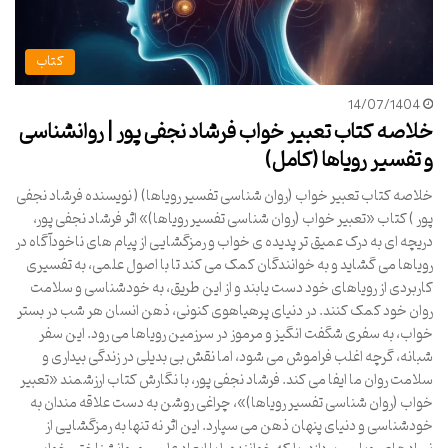
کتاب
14/07/1404
خلاصه کتاب تعبیر خواب فرشاد نجفی پور | روانشناسی
و تفسیر رویاها (کامل)
خلاصه کتاب تعبیر خواب (روان شناسی تفسیر رویاها) ( نویسنده فرشاد نجفی
پور ) کتاب «تعبیر خواب (روان شناسی تفسیر رویاها)» اثر فرشاد نجفی پور،
دریچه ای به درک عمیق تر پدیده ی خواب و رمزگشایی از پیام های ناخودآگاه در
رویاها می گشاید و به خوانندگان کمک می کند تا با اصول علمی، به تفسیری
کاربردی از رویاهای خود دست یابند و از این طریق، به خودشناسی و سلامت
روان خود کمک کنند. در دنیای پرهیاهوی کنونی، ذهن انسان هر شب در بستر
خواب، به سفری شگفت انگیز و مرموز در سرزمین رویاها می رود. این سفر
شبانه، گرچه اغلب فراموش می شود، اما نقش بی بدیلی در زندگی بیداری و
سلامت روان ما ایفا می کند. فرشاد نجفی پور، با نگارش کتاب ارزشمند «تعبیر
خواب (روان شناسی تفسیر رویاها)»، چراغی روشن به دست علاقه مندان به
خودشناسی و دنیای پنهان ذهن می سپارد. این اثر نه تنها به رمزگشایی از