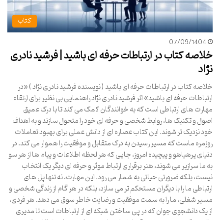
کتاب
07/09/1404
خلاصه کتاب در ارتباطات حرفه ای باشید | فرشید نادری
نژاد
خلاصه کتاب در ارتباطات حرفه ای باشید ( نویسنده فرشید نادری نژاد ) «در
ارتباطات حرفه ای باشید» اثر فرشید نادری نژاد راهنمایی بی نظیر برای ارتقاء
مهارت های ارتباطی است که به خوانندگان کمک می کند تا با درک عمیق
اصول و تکنیک ها، روابط شخصی و حرفه ای خود را متحول سازند و به اهداف
خود نزدیک تر شوند. این کتاب عصاره ای از دانش عملی برای بهبود تعاملات
روزمره ماست که مسیر رسیدن به درک متقابل و موفقیت را هموار می کند. در
دنیای پرهیاهو و پیچیده امروز، جایی که هر لحظه اطلاعات و پیام ها از هر سو
به ما سرازیر می شوند، هنر برقراری ارتباط موثر و حرفه ای دیگر یک انتخاب
نیست، بلکه ضرورتی حیاتی به شمار می رود. این مهارت، نه تنها پل های
ارتباطی ما را با دیگران مستحکم تر می سازد، بلکه در هر گام از زندگی شخصی و
مسیر شغلی، ما را به سمت موفقیت و رضایت خاطر سوق می دهد. هر فردی،
از یک دانشجوی جوان که در پی ساختن شبکه ای از ارتباطات است تا مدیری