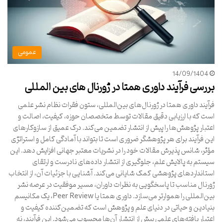
عمومی
14/09/1404
بررسی فرآیند داوری همتا در ژورنال های بین المللی
فرآیند داوری همتا در ژورنال‌های بین‌المللی، ستون فقرات نظام نشر علمی
است که با ارزیابی دقیق مقالات توسط متخصصان حوزه، کیفیت، اصالت و
اعتبار پژوهش‌ها را پیش از انتشار تضمین می‌کند. درک عمیق از سازوکارهای
این فرآیند برای هر پژوهشگر ضروری است تا بتواند با آمادگی کامل و استراتژی
مؤثر، شانس پذیرش مقالات خود را در نشریات معتبر جهانی افزایش دهد. این
سیستم به پالایش علم، جلوگیری از انتشار داده‌های نادرست و ارتقای
استانداردهای پژوهشی کمک شایانی می‌کند. آشنایی با جزئیات آن، از انتخاب
ژورنال مناسب تا پاسخگویی به نظرات داوران، مسیر موفقیت در عرصه نشر
بین‌المللی را هموارتر می‌سازد. داوری همتا یا Peer Review، یک مکانیسم
بنیادین و حیاتی در دنیای علم و پژوهش است که تضمین‌کننده کیفیت و
اعتبار یافته‌های علمی پیش از انتشار آن‌ها محسوب می‌شود. این فرآیند، نه