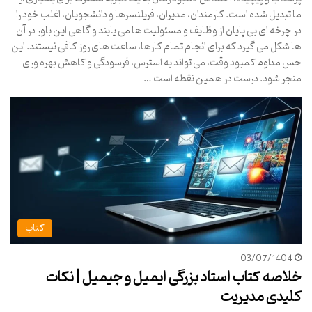
ما تبدیل شده است. کارمندان، مدیران، فریلنسرها و دانشجویان، اغلب خود را
در چرخه ای بی پایان از وظایف و مسئولیت ها می یابند و گاهی این باور در آن
ها شکل می گیرد که برای انجام تمام کارها، ساعت های روز کافی نیستند. این
حس مداوم کمبود وقت، می تواند به استرس، فرسودگی و کاهش بهره وری
منجر شود. درست در همین نقطه است …
کتاب
03/07/1404
خلاصه کتاب استاد بزرگی ایمیل و جیمیل | نکات
کلیدی مدیریت