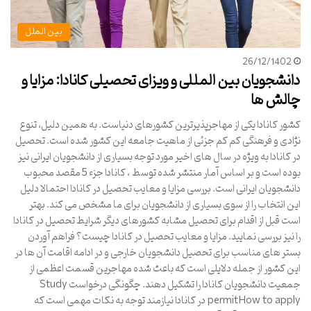
بین الملل
26/12/1402
دانشجویان بین المللی و ویزای تحصیلی کانادا: مزایا و
چالش ها
کشور کانادا یکی از مهاجرپذیرترین کشورهای دنیاست. به همین دلیل، تنوع
نژادی و فرهنگی کم کم جزئی از ماهیت جامعه این کشور شده است. تحصیل
در کانادا به ویژه در سال های اخیر مورد توجه بسیاری از دانشجویان ایرانی نیز
بوده است و بر اساس آمار منتشر شده توسط ، کانادا جزء 5 مقصد محبوب
دانشجویان ایرانی است. بررسی مزایا و معایب تحصیل در کانادا احتمالا دلیل
این انتخاب را از سوی بسیاری از دانشجویان برای ما مشخص می کند. بهتر
است قبل از اقدام برای تحصیل مشابه کشورهای دیگر شرایط تحصیل در کانادا
را نیز بررسی نمایید. مزایا و معایب تحصیل در کانادا چیست؟ فراهم آوردن
بستر های مناسب برای تحصیل دانشجویان خارجی و در ادامه اقامت آن ها در
این کشور از جمله دلایلی است که باعث شده مهاجرین قسمت اعظمی از
جمعیت دانشجویان کانادا را تشکیل دهند. چگونگی درخواست Study
permitHow to apply در کانادا نیازمند توجه به نکات مهمی است که