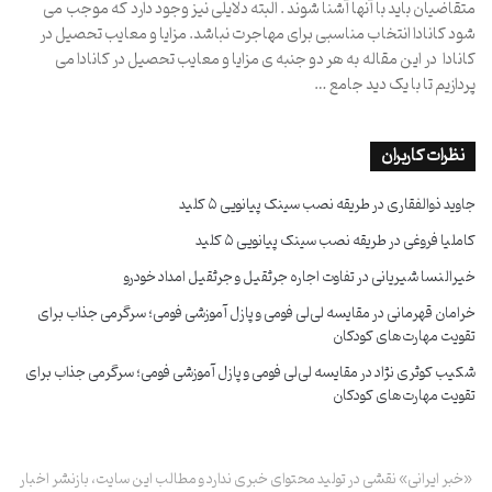
متقاضیان باید با آنها آشنا شوند . البته دلایلی نیز وجود دارد که موجب می
شود کانادا انتخاب مناسبی برای مهاجرت نباشد. مزایا و معایب تحصیل در
کانادا در این مقاله به هر دو جنبه ی مزایا و معایب تحصیل در کانادا می
پردازیم تا با یک دید جامع …
نظرات کاربران
جاوید ذوالفقاری
در
طریقه نصب سینک پیانویی ۵ کلید
کاملیا فروغی
در
طریقه نصب سینک پیانویی ۵ کلید
خیرالنسا شیریانی
در
تفاوت اجاره جرثقیل و جرثقیل امداد خودرو
خرامان قهرمانی
در
مقایسه لی‌لی فومی و پازل آموزشی فومی؛ سرگرمی جذاب برای
تقویت مهارت‌های کودکان
شکیب کوثری نژاد
در
مقایسه لی‌لی فومی و پازل آموزشی فومی؛ سرگرمی جذاب برای
تقویت مهارت‌های کودکان
«خبر ایرانی» نقشی در تولید محتوای خبری ندارد و مطالب این سایت، بازنشر اخبار