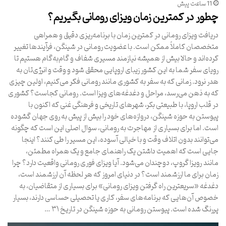
11 ساعت پیش
چطور در کمترین زمان ویزای رومانی بگیریم؟
دریافت ویزای رومانی در کمترین زمان با برنامه‌ریزی دقیق و همراهی
متخصصان کاملاً ممکن است. با عضویت رومانی در شینگن، فرآیندها تغییر
کرده‌اند و حالا بیش از همیشه نیازمند مسیری شفاف و گام‌به‌گام هستیم تا
رویای سفر شما به این کشور زیبای اروپایی محقق شود و وقت و انرژی‌تان به
هدر نرود. زمانی که به سفر به کشوری مانند رومانی فکر می‌کنیم، اولین چیزی
که به ذهن می‌رسد، مراحل و دغدغه‌های ویزا است. رومانی کجاست؟ کشوری
در قلب اروپا، با طبیعتی بکر، شهرهای تاریخی و فرهنگی غنی که اکنون با
پیوستن به حوزه شینگن، دروازه‌های خود را بیش از پیش به روی جهان گشوده
است. اما برای بسیاری از مهاجرت به رومانی، سوال اصلی این است که چگونه
می‌توانند بدون اتلاف وقت و با خیالی آسوده، این مسیر را طی کنند؟ اینجا
جایی است که اهمیت داشتن یک راهنمای جامع و یک همراه مطمئن،
مانند رویزا گروپ، دوچندان می‌شود. آیا ویزای فوری رومانی واقعیت دارد؟ چرا
زمان برای ما ارزشمند است؟ در دنیای امروز که هر لحظه آن ارزشمند است،
دغدغه «سریعترین راه گرفتن ویزای رومانی» برای بسیاری از متقاضیان، به
خصوص آن‌هایی که برنامه‌های سفر، کاری یا تحصیلی حساسی دارند، بسیار
پررنگ شده است. پیوستن رومانی به حوزه شینگن در تاریخ ۳۱ …