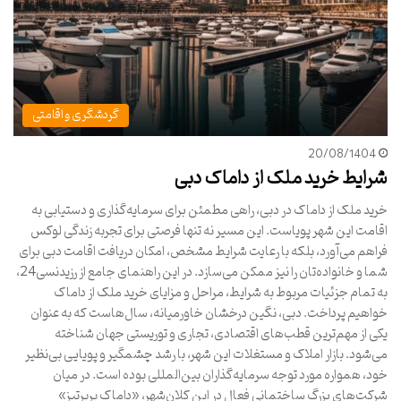
گردشگری و اقامتی
20/08/1404
شرایط خرید ملک از داماک دبی
خرید ملک از داماک در دبی، راهی مطمئن برای سرمایه‌گذاری و دستیابی به
اقامت این شهر پویاست. این مسیر نه تنها فرصتی برای تجربه زندگی لوکس
فراهم می‌آورد، بلکه با رعایت شرایط مشخص، امکان دریافت اقامت دبی برای
شما و خانواده‌تان را نیز ممکن می‌سازد. در این راهنمای جامع از رزیدنسی24،
به تمام جزئیات مربوط به شرایط، مراحل و مزایای خرید ملک از داماک
خواهیم پرداخت. دبی، نگین درخشان خاورمیانه، سال‌هاست که به عنوان
یکی از مهم‌ترین قطب‌های اقتصادی، تجاری و توریستی جهان شناخته
می‌شود. بازار املاک و مستغلات این شهر، با رشد چشمگیر و پویایی بی‌نظیر
خود، همواره مورد توجه سرمایه‌گذاران بین‌المللی بوده است. در میان
شرکت‌های بزرگ ساختمانی فعال در این کلان‌شهر، «داماک پرپرتیز»