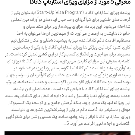
معرفی 5 مورد از مزایای ویزای استارتاپ کانادا
برنامه ویزای استارتاپ کانادا (Start-Up Visa Program) به عنوان یکی از
فرصت‌های طلایی برای کارآفرینان و صاحبان ایده‌های نوآورانه بین‌المللی
شناخته می‌شود. این برنامه، مزایای بی‌شماری را برای متقاضیان و
خانواده‌هایشان به ارمغان می‌آورد که از مهم‌ترین آن‌ها می‌توان به اخذ
مستقیم اقامت دائم کانادا، عدم نیاز به پیشنهاد شغلی و امکان تشکیل تیم
کاری اشاره کرد. این ویژگی‌ها ویزای استارتاپ کانادا را به یکی از جذاب‌ترین
مسیرها برای مهاجرت و راه‌اندازی کسب‌وکار در این کشور تبدیل کرده است. در
ادامه به معرفی این مزایای کلیدی می‌پردازیم. ویزای استارتاپ کانادا: دروازه‌ای
به نوآوری، رشد و اقامت دائم کانادا، با اکوسیستم پویا و رو به رشد خود در
زمینه فناوری و نوآوری، همواره مقصدی جذاب برای کارآفرینان از سراسر جهان
بوده است. دولت کانادا برای تقویت این اکوسیستم و جذب استعدادهای برتر،
برنامه ویزای استارتاپ کانادا را طراحی کرده است. هدف اصلی این برنامه،
جذب ایده‌های نوآورانه با پتانسیل رشد بالا و ایجاد شغل برای کانادایی‌هاست.
این ویزا نه تنها یک مجوز ورود، بلکه فرصتی جامع برای توسعه یک کسب‌وکار
موفق و دستیابی به اقامت دائم در یکی از پیشرفته‌ترین کشورهای دنیاست.
ویزای استارتاپ کانادا فراتر از یک روادید ساده، یک مسیر روشن برای شکوفایی
اقتصادی و اجتماعی را فراهم می‌آورد. 5 …