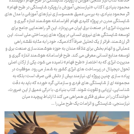
خلاصه کتاب نیاز سنجی آموزش با رویکرد شایستگی در طرح فهام ( نویسنده
محمود بنیادی ) کتاب «نیازسنجی آموزش با رویکرد شایستگی در طرح فهام»
اثر محمود بنیادی، به بررسی عمیق همسوسازی نیازهای آموزشی با مدل های
شایستگی مدرن در پروژه کلیدی فهام (فراسامانه هوشمند اندازه گیری و
مدیریت انرژی) در صنعت برق ایران می پردازد. این اثر، راهنمایی جامع برای
توسعه شایستگی های نیروی انسانی در پروژه های زیرساختی ملی است. این
اثر ارزشمند، فراتر از یک تحلیل صرفاً آکادمیک، خود را به مثابه نقشه راهی
عملیاتی و الهام بخش برای علاقه مندان به حوزه هوشمندسازی صنعت برق و
توسعه منابع انسانی معرفی می کند. طرح فراسامانه هوشمند اندازه گیری و
مدیریت انرژی که به اختصار «طرح فهام» نامیده می شود، یکی از ارکان اصلی
تحول دیجیتال در زیرساخت های انرژی کشور به شمار می رود. موفقیت در
پیاده سازی چنین پروژه ای، نیازمند بیش از دانش فنی صرف است؛ بلکه به
مجموعه ای از شایستگی های فردی و سازمانی گره خورده که باید به دقت
شناسایی، ارزیابی و تقویت شوند. کتاب بنیادی، با درکی عمیق از این ضرورت،
خوانندگان را در سفری فکری همراهی می کند تا ارتباط پیچیده میان
نیازسنجی، شایستگی و الزامات یک طرح ملی را …