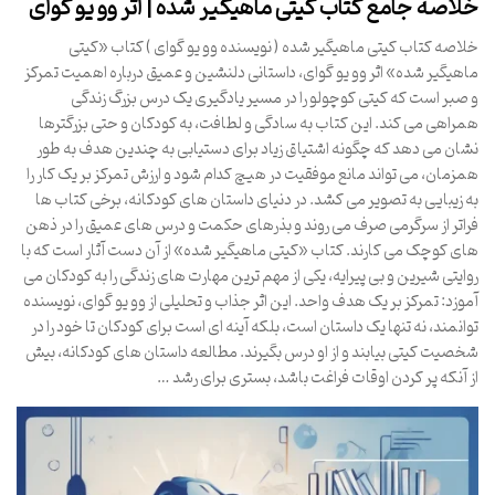
خلاصه جامع کتاب کیتی ماهیگیر شده | اثر وو یو گوای
خلاصه کتاب کیتی ماهیگیر شده ( نویسنده وو یو گوای ) کتاب «کیتی
ماهیگیر شده» اثر وو یو گوای، داستانی دلنشین و عمیق درباره اهمیت تمرکز
و صبر است که کیتی کوچولو را در مسیر یادگیری یک درس بزرگ زندگی
همراهی می کند. این کتاب به سادگی و لطافت، به کودکان و حتی بزرگترها
نشان می دهد که چگونه اشتیاق زیاد برای دستیابی به چندین هدف به طور
همزمان، می تواند مانع موفقیت در هیچ کدام شود و ارزش تمرکز بر یک کار را
به زیبایی به تصویر می کشد. در دنیای داستان های کودکانه، برخی کتاب ها
فراتر از سرگرمی صرف می روند و بذرهای حکمت و درس های عمیق را در ذهن
های کوچک می کارند. کتاب «کیتی ماهیگیر شده» از آن دست آثار است که با
روایتی شیرین و بی پیرایه، یکی از مهم ترین مهارت های زندگی را به کودکان می
آموزد: تمرکز بر یک هدف واحد. این اثر جذاب و تحلیلی از وو یو گوای، نویسنده
توانمند، نه تنها یک داستان است، بلکه آینه ای است برای کودکان تا خود را در
شخصیت کیتی بیابند و از او درس بگیرند. مطالعه داستان های کودکانه، بیش
از آنکه پر کردن اوقات فراغت باشد، بستری برای رشد …