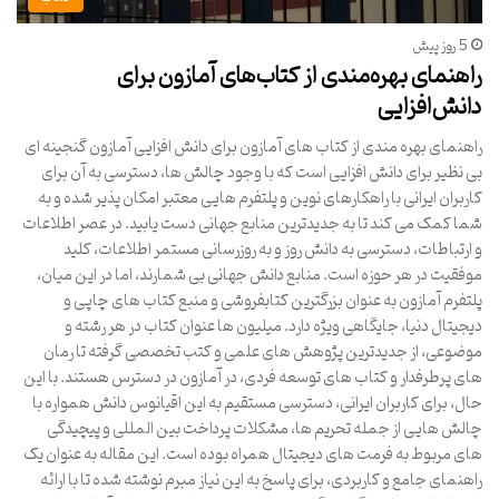
5 روز پیش
راهنمای بهره‌مندی از کتاب‌های آمازون برای
دانش‌افزایی
راهنمای بهره مندی از کتاب های آمازون برای دانش افزایی آمازون گنجینه ای
بی نظیر برای دانش افزایی است که با وجود چالش ها، دسترسی به آن برای
کاربران ایرانی با راهکارهای نوین و پلتفرم هایی معتبر امکان پذیر شده و به
شما کمک می کند تا به جدیدترین منابع جهانی دست یابید. در عصر اطلاعات
و ارتباطات، دسترسی به دانش روز و به روزرسانی مستمر اطلاعات، کلید
موفقیت در هر حوزه است. منابع دانش جهانی بی شمارند، اما در این میان،
پلتفرم آمازون به عنوان بزرگترین کتابفروشی و منبع کتاب های چاپی و
دیجیتال دنیا، جایگاهی ویژه دارد. میلیون ها عنوان کتاب در هر رشته و
موضوعی، از جدیدترین پژوهش های علمی و کتب تخصصی گرفته تا رمان
های پرطرفدار و کتاب های توسعه فردی، در آمازون در دسترس هستند. با این
حال، برای کاربران ایرانی، دسترسی مستقیم به این اقیانوس دانش همواره با
چالش هایی از جمله تحریم ها، مشکلات پرداخت بین المللی و پیچیدگی
های مربوط به فرمت های دیجیتال همراه بوده است. این مقاله به عنوان یک
راهنمای جامع و کاربردی، برای پاسخ به این نیاز مبرم نوشته شده تا با ارائه