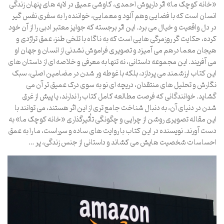
«خانه کوچک ما» اثر داریوش احمدی، کاوشی عمیق در لایه های پنهان زندگی
انسان است که با فضایی وهم آلود و معمایی، خواننده را به سفری نفس گیر
در دل واقعیت و خیال می برد. این اثر برجسته که جوایز معتبر ادبی را از آن خود
کرده، حکایت گر روزمرگی هایی است که به ناگاه با تلخی طنز، عمق تراژدی و
هیجان معما درهم می آمیزد و تصویری فراموش نشدنی از انسان و جهان او
می آفریند. این مجموعه داستانی، نه تنها به معرفی و خلاصه ای از داستان های
این کتاب ارزشمند می پردازد، بلکه با غوطه ور شدن در مضامین اصلی، سبک
نگارش و تحلیل های منتقدان، دریچه ای نو به سوی درک عمیق تر آن می
گشاید. خوانندگانی که فرصت مطالعه کامل کتاب را ندارند، یا پیش از غرق
شدن در دنیای آن، به دنبال شناخت جامع تری از این اثر هستند، می توانند با
این مقاله تصویری روشن از چرایی و چگونگی تأثیرگذاری «خانه کوچک ما» به
دست آورند. نویسنده در این کتاب با روایت های ساده و سرراست، ما را به عمق
احساسات شخصیت هایش می کشاند و داستانی از جنس زندگی، پر …