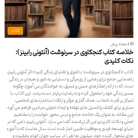
کتاب
4 هفته پیش
خلاصه کتاب کنجکاوی در سرنوشت (آنتونی رابینز):
نکات کلیدی
کتاب «کنجکاوی در سرنوشت: با شوق و اشتیاق زندگی کنید» اثر آنتونی رابینز،
راهنمایی جامع برای رهایی از روزمرگی و دستیابی به شور و هیجان در زندگی
است، که با ارائه راهکارهای عملی و عمیق، به خوانندگان می آموزد چگونه
مسیر زندگی خود را متحول کرده و به رضایت پایدار دست یابند. این کتاب، با
تمرکز بر قدرت انتخاب، هدف گذاری مؤثر و ارتقاء استانداردهای شخصی،
بستری برای کشف پتانسیل های نهفته و ایجاد تحولی بنیادین فراهم می آورد.
این مقاله، به عنوان یک خلاصه جامع و درس محور، خواننده را با مفاهیم
اصلی و نکات کاربردی این اثر ارزشمند آشنا می سازد. آنتونی رابینز، نامی که در
دنیای توسعه فردی و موفقیت طنین انداز شده است، سال هاست که با آموزه
های متحول کننده خود، میلیون ها نفر را در سراسر جهان الهام بخشیده و