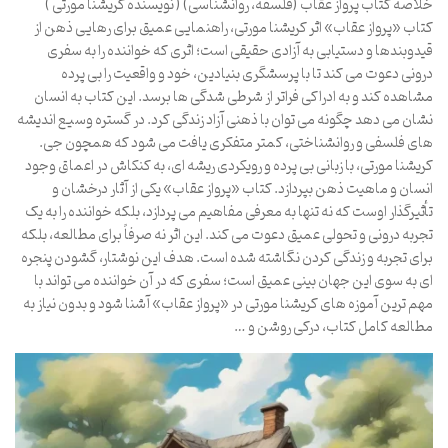
خلاصه کتاب پرواز عقاب (فلسفه، روانشناسی) ( نویسنده کریشنا مورتی )
کتاب «پرواز عقاب» اثر کریشنا مورتی، راهنمایی عمیق برای رهایی ذهن از
قیدوبندها و دستیابی به آزادی حقیقی است؛ اثری که خواننده را به سفری
درونی دعوت می کند تا با پرسشگری بنیادین، خود و واقعیت را بی پرده
مشاهده کند و به ادراکی فراتر از شرطی شدگی ها برسد. این کتاب به انسان
نشان می دهد چگونه می توان با ذهنی آزاد زندگی کرد. در گستره وسیع اندیشه
های فلسفی و روانشناختی، کمتر متفکری یافت می شود که همچون جی.
کریشنا مورتی، با زبانی بی پرده و رویکردی ریشه ای، به کنکاش در اعماق وجود
انسان و ماهیت ذهن بپردازد. کتاب «پرواز عقاب» یکی از آثار درخشان و
تأثیرگذار اوست که نه تنها به معرفی مفاهیم می پردازد، بلکه خواننده را به یک
تجربه درونی و تحولی عمیق دعوت می کند. این اثر نه صرفاً برای مطالعه، بلکه
برای تجربه و زندگی کردن نگاشته شده است. هدف این نوشتار، گشودن پنجره
ای به سوی این جهان بینی عمیق است؛ سفری که در آن خواننده می تواند با
مهم ترین آموزه های کریشنا مورتی در «پرواز عقاب» آشنا شود و بدون نیاز به
مطالعه کامل کتاب، درکی روشن و …