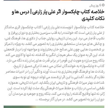
6 روز پیش
خلاصه کتاب چابکسوار اثر علی یار زارعی | درس ها و
نکات کلیدی
خلاصه کتاب چابکسوار ( نویسنده علی یار زارعی ) کتاب چابکسوار اثری ماندگار
از علی یار زارعی است که خواننده را به قلب سرزمین بختیاری و دوران پرفراز و
نشیب قاجار می برد. این رمان تاریخی، روایتی جذاب از دلاوری ها، فرهنگ غنی،
و چالش های مردمان سلحشور بختیاری را به تصویر می کشد، به ویژه با تمرکز
بر شخصیت هایی چون علی صالح خان بختیاروند و مواجهه او با دربار فتحعلی
شاه. این اثر به عنوان یک سفر هیجان انگیز به گذشته، نه تنها واکاوی می کند
بلکه روح مبارزه و هویت این قوم را در برابر قدرت های زمان زنده نگه می دارد.
کتاب «چابکسوار» به خوانندگان امکان می دهد تا درکی عمیق از تاریخ،
رشادت ها و فرهنگ قوم بختیاری به دست آورند و تأثیر آن را در ادبیات معاصر
نظاره گر باشند. آشنایی با این اثر ارزشمند می تواند دریچه ای نو به سوی
شناخت بهتر میراث فرهنگی و تاریخی ایران بگشاید. ادبیات تاریخی، همواره
نقشی اساسی در بازتاب و حفظ میراث فرهنگی یک ملت ایفا کرده است. این
ژانر، نه تنها وقایع گذشته را روایت می کند، بلکه روح و جوهره ی مردمان آن
دوران را نیز به تصویر می کشد. در میان آثار برجسته …