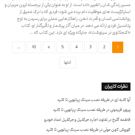
مسیر زندگی شان را تغییر داده است. از او به عنوان یکی از برجسته ترین مربیان و
استراتژیست های موفقیت نام برده می شود؛ فردی که با درک عمیق از
روانشناسی انسان و قدرت ذهن، راهکارهایی عملی برای رسیدن به اوج
پتانسیل فردی ارائه می دهد. در میان آثار پرشمار و تأثیرگذار او، کتاب
«کنجکاوی در سرنوشت»، جایگاه ویژه ای دارد. این کتاب که …
...
10
»
5
4
3
2
1
انتها
نظرات کاربران
آوا کلبه ای
در
طریقه نصب سینک پیانویی ۵ کلید
پرویز فریدونی
در
طریقه نصب سینک پیانویی ۵ کلید
فاطمه گلرخ
در
تفاوت اجاره جرثقیل و جرثقیل امداد خودرو
کوروش کهن موئی
در
طریقه نصب سینک پیانویی ۵ کلید