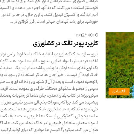
گیاهان ضروری است. گیاهان از نور خورشید برای تولید انرژی ا
فتوسنتز استفاده می کنند که به آنها اجازه می دهد دی اکسید
آب را به قند و اکسیژن تبدیل کنند. با این حال، در حالی که نور
خورشید برای رشد گیاهان حیاتی است، قرار گرفتن در …
11/12/1401
کاربرد پودر تالک در کشاورزی
بارور سازی خاک کشاورزی با تغذیه خاک با مخلوط را می توان 
تغذیه فرد بیمار با مواد غذایی متنوع مقایسه نمود. همانگونه
یک نوع غذای ساده نوش دارو نمی باشد، بنابراین یک منفرد نیز
خاک ایده آل نیست. اخیراً جان هاماکر، استفاده از رسوبات ی
را توصیه نموده است و بعد از آن از شنهای رودخانه ای و ساحلی
سپس از مخلوط سنگهای مختلف طرفداری نموده است. قیمت
اقتصادی
میکرونیزه: در کتاب بقای تمدن، جان هاماکر رسوبات یخبندانی
پیشنهاد می کند چرا که رسوبات یخچالی مسیر طبیعی هزاران 
طی نموده اند که به حاصلخیزی خاک منتهی شده است. شن 
ماسه یخچالی ، که ترکیبی از سنگ ها طبیعی است، طیف گستر
از مواد معدنی متعادل طبیعی را در خاک ایجاد می کند. هاماک
عنوان می کند، میکروارگانیسم ها موادی که برای تولید ترکیب