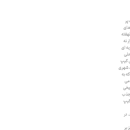
Oran) در قلب پر
های
نهفته
 نه
به ای
حلی
ی کیپ
، شهری
ه به
می
ریخی
 جذب
 کیپ
 در
 بر