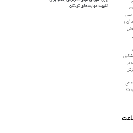
تقویت مهارت‌های کودکان
ت
ت مس
 آن و
نقش
تشکیل
 در
یزش
اهش
ست؟ سولفات مس (Copper
ساعت