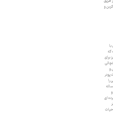
ز طریق
کربن و
با
 که
 برای
خچالی
 و
 پودر
 را
ساله
و
ده ای
ر
 حیات