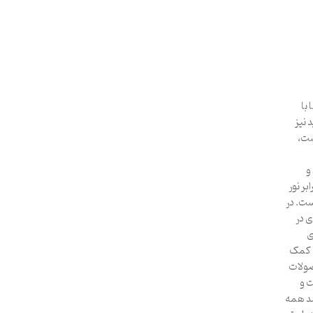
با
 نیز
ست،
و
ر نور
ست. در
ی در
ی
ن کمک
حصولات
ت و
شد همه