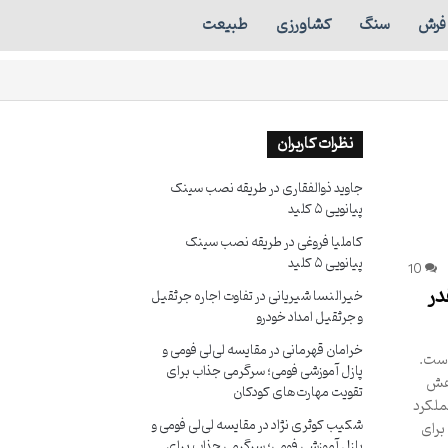
فرش
سنگ
کشاورزی
طبیعت
نظرات کاربران
جاوید ذوالفقاری
در
طریقه نصب سینک
پیانویی ۵ کلید
کاملیا فروغی
در
طریقه نصب سینک
پیانویی ۵ کلید
10
در
خیرالنسا شیریانی
در
تفاوت اجاره جرثقیل
و جرثقیل امداد خودرو
خرامان قهرمانی
در
مقایسه لی‌لی فومی و
است.
پازل آموزشی فومی؛ سرگرمی جذاب برای
اهش
تقویت مهارت‌های کودکان
ملکرد
شکیب کوثری نژاد
در
مقایسه لی‌لی فومی و
برای
پازل آموزشی فومی؛ سرگرمی جذاب برای