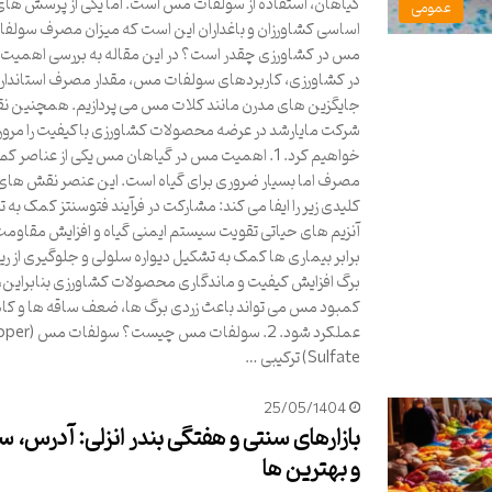
گیاهان، استفاده از سولفات مس است. اما یکی از پرسش های
عمومی
اساسی کشاورزان و باغداران این است که میزان مصرف سولفا
مس در کشاورزی چقدر است؟ در این مقاله به بررسی اهمی
در کشاورزی، کاربردهای سولفات مس، مقدار مصرف استاندارد
جایگزین های مدرن مانند کلات مس می پردازیم. همچنین 
شرکت مایارشد در عرضه محصولات کشاورزی باکیفیت را مرور
خواهیم کرد. 1. اهمیت مس در گیاهان مس یکی از عناصر کم
مصرف اما بسیار ضروری برای گیاه است. این عنصر نقش های
کلیدی زیر را ایفا می کند: مشارکت در فرآیند فتوسنتز کمک به 
آنزیم های حیاتی تقویت سیستم ایمنی گیاه و افزایش مقاومت
برابر بیماری ها کمک به تشکیل دیواره سلولی و جلوگیری از ر
برگ افزایش کیفیت و ماندگاری محصولات کشاورزی بنابراین،
کمبود مس می تواند باعث زردی برگ ها، ضعف ساقه ها و ک
عملکرد شود. 2. سولفات مس چی
Sulfate) ترکیبی …
25/05/1404
بازارهای سنتی و هفتگی بندر انزلی: آدرس، 
و بهترین ها