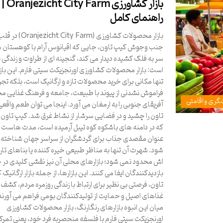
بازار کشاورزی Oranjezicht City Farm |
راهنمای کامل
بازار محصولات کشاورزی (jezicht City Farm
جنب وجوش کیپ تاون، جایی که اقیانوس آرام با کوهستان 
سر به فلک کشیده دیدار می کند، گنجینه ای از طراوت و زندگی 
است: بازار محصولات کشاورزی اورنجزیکت سیتی فارم. این بازار
تنها مکانی برای خرید محصولات تازه و ارگانیک است، بلکه تجر
فراموش نشدنی از پیوند با طبیعت، جامعه و فرهنگ غذایی م
گری و اقامتی
آفریقای جنوبی را به ارمغان می آورد. اینجا می توان طعم واقع
تاون را چشید و در فضایی سرشار از نشاط غرق شد. کیپ تاون
که در دامنه های باشکوه کوه تیبل آرمیده است، مدت هاست ک
عنوان مقصدی جذاب برای گردشگران از سراسر جهان شناخته 
شود. شهرت آن تنها به مناظر طبیعی خیره کننده یا بناهای تا
اش محدود نمی شود؛ بازارهای محلی آن نیز نقشی کلیدی در
بازدیدکنندگان ایفا می کنند. این بازارها، از جمله بازار ارگانیک
تاون، فرصتی بی نظیر برای ارتباط با زندگی روزمره مردم، کشف
غذاهای اصیل و حمایت از تولیدکنندگان بومی فراهم می آورند.
میان این انبوه بازارهای رنگارنگ، بازار محصولات کشاورزی
اورنجزیکت سیتی فارم با فلسفه منحصربه فرد خود، یعنی تمرکز