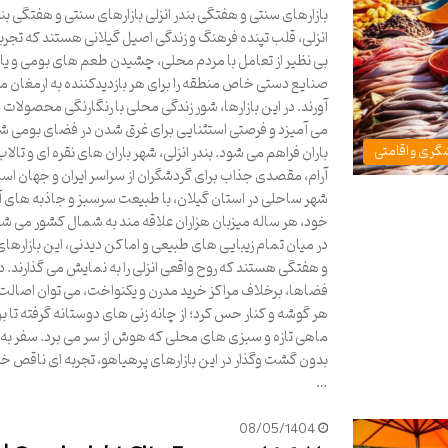
بازارهای سنتی و هفتگی بندر انزلی بازارهای سنتی و هفتگی بن
انزلی، قلب تپنده فرهنگ و زندگی اصیل گیلانی هستند که تجرب
بی نظیر از تعامل با مردم محلی، چشیدن طعم های بومی و یا
صنایع دستی خاص منطقه را برای هر بازدیدکننده به ارمغان م
آورند. در این بازارها، شور زندگی محلی با رنگارنگی محصولات 
می آمیزد و فرصتی استثنایی برای غرق شدن در فضای بومی ش
گری و اقامتی
باران فراهم می شود. بندر انزلی، شهر باران های نقره ای و تالا
آرام، مقصدی جذاب برای گردشگران از سراسر ایران و جهان اس
شهر ساحلی در استان گیلان، با طبیعت سرسبز و جاذبه های آ
خود، هر ساله میزبان هزاران علاقه مند به شمال کشور می شود
در میان تمام زیبایی های طبیعی و اماکن دیدنی، این بازارها
و هفتگی هستند که روح واقعی انزلی را به نمایش می گذارند. در
فضاها، برخلاف مراکز خرید مدرن و یکنواخت، می توان اصالت ر
هر گوشه و کنار حس کرد؛ از چانه زنی های دوستانه گرفته تا ب
ماهی تازه و سبزی های محلی که هوش از سر می برد. سفر به ا
بدون گشت وگذار در این بازارهای پرهیاهو، تجربه ای ناقص خ
…
08/05/1404