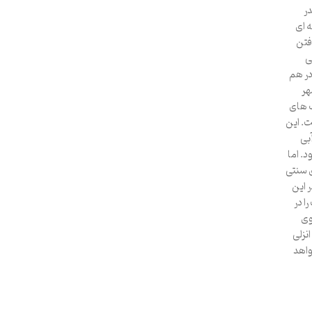
در
ه ای
فتن
ی
در هم
هر
ب های
ت. این
بی
. اما
ی سنتی
 این
ا در
وی
نزلی
واهد