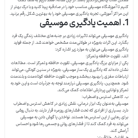
ممکن است چالش‌برانگیز باشد. در این مقاله، قصد داریم به شما کمک
کنیم تا آموزشگاه موسیقی مناسب خود را در صادقیه پیدا کنید و با درک بهتر از
این مراکز آموزشی، تجربه یادگیری موسیقی خود را به بهترین شکل رقم بزنید.
1. اهمیت یادگیری موسیقی
یادگیری موسیقی می‌تواند تاثیرات زیادی بر جنبه‌های مختلف زندگی یک فرد
بگذارد. این اثرات به‌ویژه در طولانی‌مدت مشخص خواهند شد. از جمله فواید
یادگیری موسیقی می‌توان به موارد زیر اشاره کرد:
الف. تقویت حافظه و تمرکز:
یکی از مزایای بزرگ یادگیری موسیقی، تقویت حافظه و تمرکز است. مطالعات
نشان داده‌اند که یادگیری یک ساز موسیقی، به‌ویژه در سنین کودکی، می‌تواند
ارتباطات مغزی را بهبود ببخشد و موجب تقویت حافظه کوتاه‌مدت و بلندمدت
شود. همچنین، یادگیری موسیقی نیازمند توجه به جزئیات است و این خود به
تمرکز و توانایی پردازش اطلاعات کمک می‌کند.
ب. کاهش استرس و اضطراب:
موسیقی به‌عنوان یک ابزار درمانی، نقش زیادی در کاهش استرس و اضطراب
دارد. بسیاری از افرادی که تحت فشارهای روزمره قرار دارند، به دنبال روشی
برای رهایی از این استرس‌ها هستند. نواختن یا گوش دادن به موسیقی
می‌تواند به فرد کمک کند تا از فشارهای روانی و جسمی رها شود و احساس
آرامش کند.
ج. افزایش خلاقیت: