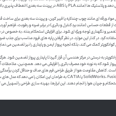
 بعدی) انعطاف پذیری بالایی در طراحی و ساخت دارند.
اد ورقه ای مانند چوب چندلایه یا فیبر کربن، و پرینت سه بعدی برای ساخت 
ت از قطعات حساس (مانند برد کنترل و باتری) در برابر ضربه و رطوبت، فراهم آ
ر و نگهداری توجه ویژه ای شود. برای افزایش استحکام بدنه، به خصوص در ب
فاده کرد. در کنار این موارد، در نظر گرفتن پایه های فرود مناسب برای جذب ض
کوادکوپتر کمک می کند، بلکه تجربه پرواز ایمن و پایداری را نیز تضمین می نمای
وادکوپتر به درستی در مرکز هندسی آن قرار گیرد تا پایداری پرواز تضمین شود. هرگ
 پرواز شود که به نوبه خود مصرف باتری را افزایش می دهد. همچنین، ملاحظات آیر
ر است. کاهش مقاومت هوا از طریق طراحی فرم های صاف و حداقل کردن برآمدگی ها
استفاده از نرم افزارهای طراحی مهندسی مانند SolidWorks، Fusion 360 یا CATIA به ط
ام و جریان هوا را انجام دهند. این ابزارها، بهینه سازی طراحی را تسهیل می