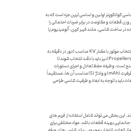
سی کوادکوپتر اولین و اساسی ترین جزء است که به
وزن قطعات و مقاومت در برابر ضربات احتمالی را
اده در ساخت شاسی، مانند فیبر کربن، آلومینیوم یا
چهار موتور براشلس (Brushless Motors) با کنترل کننده های سرعت الکترونیکی (ESC) برای ایجاد نیروی رانش ضروری هستند. انتخاب موتور با مقدار KV مناسب (دور در دقیقه به
ازای هر ولت) و ESC متناسب با جریان مورد نیاز موتورها، از اصول اساسی است که باید در مرحله طراحی در نظر گرفته شود. پروانه ها (Propellers) نیز باید با دقت انتخاب شوند تا
Flight Cont) که معمولاً شامل ژیروسکوپ و شتاب سنج است، وظیفه حفظ تعادل و اجرای دستورات
پروازی را بر عهده دارد. باتری های لیتیوم پلیمر (LiPo) به دلیل نسبت توان به وزن بالا، منبع انرژی اصلی کوادکوپتر هستند و انتخاب ظرفیت (mAh) و ولتاژ (S) مناسب آن ها، مستقیماً
طعات باید با توجه به ابعاد و ظرفیت شاسی طراحی
د. این بخش می تواند شامل استفاده از فریم های
 جانمایی بهینه قطعات باشد. مواد مختلفی برای
ی فوق العاده، انتخاب محبوبی برای شاسی های حرفه