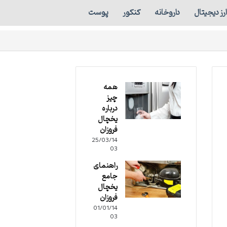
ارز دیجیتال
داروخانه
کنکور
پوست
همه
چیز
درباره
یخچال
فروزان
25/03/14
03
راهنمای
جامع
یخچال
فروزان
01/01/14
03