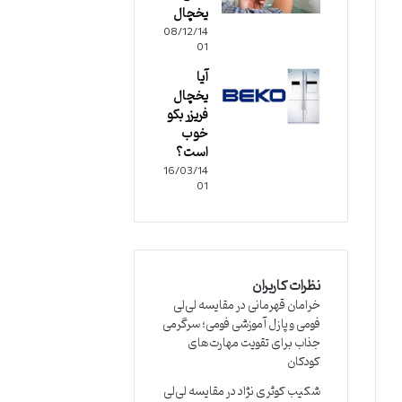
یخچال
08/12/14
01
آیا
یخچال
فریزر بکو
خوب
است؟
16/03/14
01
نظرات کاربران
خرامان قهرمانی
در
مقایسه لی‌لی
فومی و پازل آموزشی فومی؛ سرگرمی
جذاب برای تقویت مهارت‌های
کودکان
شکیب کوثری نژاد
در
مقایسه لی‌لی