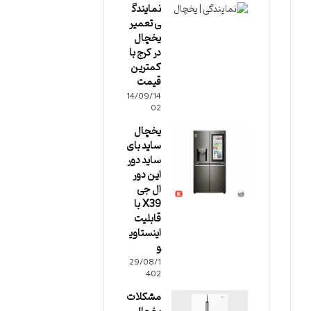
نمایندگ
ی تعمیر
یخچال
در کرج با
کمترین
قیمت
14/09/14
02
یخچال
ساید بای
ساید دور
این دور
ال جی
X39 با
قابلیت
اینستاوی
و
29/08/1
402
مشکلات