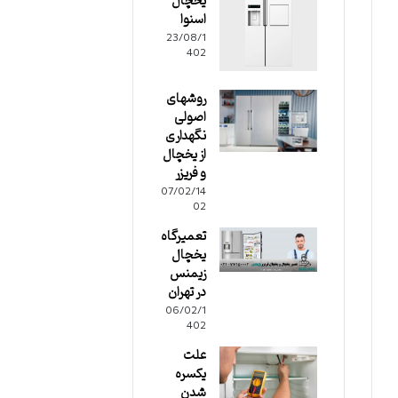
یخچال
اسنوا
23/08/1
402
روشهای
اصولی
نگهداری
از یخچال
و فریزر
07/02/14
02
تعمیرگاه
یخچال
زیمنس
در تهران
06/02/1
402
علت
یکسره
شدن