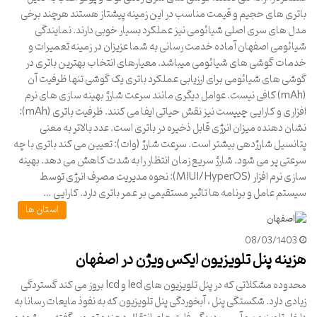
باتری های حجیم و قیمت مناسب در این زمینه پیشتاز هستند هرچند برخی
مدل های سری اصلی شیائومی نیز عملکرد بسیار خوبی دارند. نمایندگی
شیائومی اصفهان آماده خدمت رسانی به شما عزیزان در زمینه تعمیرات و
خدمات گوشی های شیائومی میباشد. معیارهای انتخاب بهترین باتری در
گوشی های شیائومی برای ارزیابی عملکرد باتری یک گوشی تنها ظرفیت آن
(mAh) کافی نیست. عوامل دیگری مانند سرعت شارژ بهینه سازی های نرم
افزاری و کارایی چیپست نیز نقش حیاتی ایفا می کنند. ظرفیت باتری (mAh):
نشان دهنده میزان انرژی قابل ذخیره در باتری است. عدد بالاتر به معنی
پتانسیل شارژدهی بیشتر است. سرعت شارژ (وات): تعیین می کند باتری با چه
سرعتی پر می شود. شارژ سریع زمان انتظار را به شدت کاهش می دهد. بهینه
سازی نرم افزار (MIUI/HyperOS): نحوه مدیریت مصرف انرژی توسط
سیستم عامل و برنامه ها تاثیر مستقیمی بر عمر باتری دارد. کارایی …
استان ها
08/03/1403
هزینه پنل تلویزیون ایکس ویژن در اصفهان
محدوده مشکلاتی که در پنل تلویزیون های led و lcd بروز می کند گستردگی
زیادی دارد. شکستگی پنل ، آبخوردگی پنل تلویزیون كه به نفوذ مایعات رسانا به