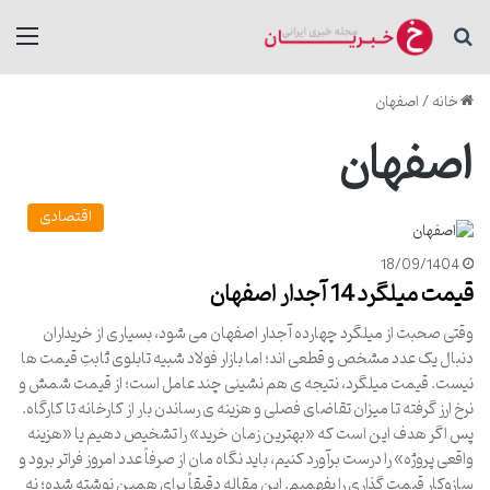
جستجو برای
منو
خانه
/
اصفهان
اصفهان
اقتصادی
18/09/1404
قیمت میلگرد 14 آجدار اصفهان
وقتی صحبت از میلگرد چهارده آجدار اصفهان می شود، بسیاری از خریداران
دنبال یک عدد مشخص و قطعی اند؛ اما بازار فولاد شبیه تابلوی ثابتِ قیمت ها
نیست. قیمت میلگرد، نتیجه ی هم نشینی چند عامل است؛ از قیمت شمش و
نرخ ارز گرفته تا میزان تقاضای فصلی و هزینه ی رساندن بار از کارخانه تا کارگاه.
پس اگر هدف این است که «بهترین زمان خرید» را تشخیص دهیم یا «هزینه
واقعی پروژه» را درست برآورد کنیم، باید نگاه مان از صرفاً عدد امروز فراتر برود و
سازوکار قیمت گذاری را بفهمیم. این مقاله دقیقاً برای همین نوشته شده؛ نه