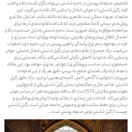
تشخیص ضایعات پوستی در ناحیه تناسلی می‌تواند نگران‌کننده باشد و اغلب
افراد زگیل تناسلی را با جوش، تبخال یا اسکین تگ اشتباه می‌گیرند. این
ضایعات هرچند ممکن است ظاهری مشابه داشته باشند، اما علل، علائم و
روش‌های درمانی کاملاً متفاوتی دارند که شناخت تفاوت‌های آن‌ها برای
مراجعه به‌موقع به پزشک ضروری است. ناحیه تناسلی به‌دلیل حساسیت بالا و
احتمال انتقال بیماری‌های مقاربتی، نیازمند توجه ویژه‌ای است. بسیاری از
افراد در مواجهه با هر نوع برآمدگی یا تغییر پوستی در این ناحیه دچار اضطراب
می‌شوند. درک صحیح از تفاوت‌های میان زگیل تناسلی، تبخال تناسلی، جوش
و اسکین تگ نه تنها به کاهش نگرانی کمک می‌کند، بلکه راهنمایی برای
جستجوی درمان مناسب و پیشگیری از عوارض جدی‌تر خواهد بود. این مقاله
با هدف ارائه یک راهنمای جامع، به بررسی دقیق هر یک از این ضایعات
می‌پردازد تا بتوانید با آگاهی کامل، گام‌های بعدی را بردارید. درک دقیق زگیل
تناسلی: علائم، علل و راهکارهای درمانی زگیل تناسلی یکی از شایع‌ترین
عفونت‌های مقاربتی (STI) است که سالانه میلیون‌ها نفر را در سراسر جهان
درگیر می‌کند. شناخت این بیماری، از علائم اولیه تا روش‌های پیشگیری و
درمان، برای حفظ سلامت فردی و عمومی جامعه حیاتی است. زگیل تناسلی
چیست؟ زگیل تناسلی نوعی ضایعه پوستی است …