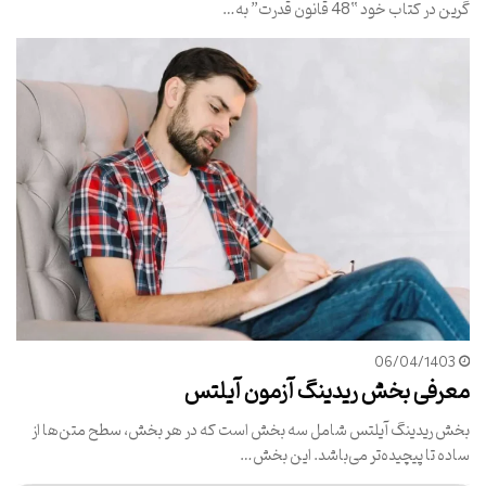
گرین در کتاب خود “48 قانون قدرت” به…
06/04/1403
معرفی بخش ریدینگ آزمون آیلتس
بخش ریدینگ آیلتس شامل سه بخش است که در هر بخش، سطح متن‌ها از
ساده تا پیچیده‌تر می‌باشد. این بخش…