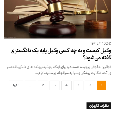
19/12/1402
وکیل کیست و به چه کسی وکیل پایه یک دادگستری
گفته می‌شود؟
قوانین حقوقی پیچیده هستند و برای اینکه بتوانید پرونده‌های طلاق، انحصار
وراثت، شکایت پزشکی و… را به سرانجام برسانید، لازم…
1
2
3
4
5
»
...
انتها
نظرات کاربران