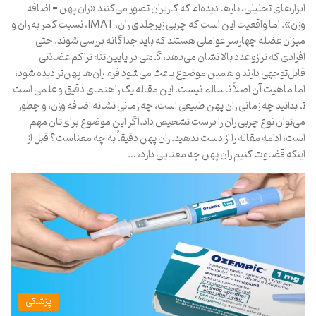
ابزارهای تحلیلی، بارها دیده‌ام که کاربران تصور می‌کنند «ران پهن = اضافه
وزن». اما واقعیت این است که چربی زیرجلدی ران، IMAT، نسبت کمر به ران و
میزان عضله چهارسر عواملی هستند که باید جداگانه بررسی شوند. حتی
افرادی که ترازو عدد بالا نشان می‌دهد، گاهی در پایین‌تنه تراکم عضلانی
قابل‌توجهی دارند و همین موضوع باعث می‌شود فرم ران‌ها پهن‌تر دیده شود،
اما ماهیت آن اصلاً ناسالم نیست. این مقاله یک راهنمای دقیق و علمی است
تا بدانید چه زمانی ران پهن طبیعی است، چه زمانی نشانه اضافه وزن، و چطور
می‌توان نوع چربی ران را درست تشخیص داد.اگر این موضوع برای‌تان مهم
است، ادامه مقاله را از دست ندهید. ران پهن دقیقاً به چه معناست؟ قبل از
اینکه قضاوت کنیم ران پهن چه معنایی دارد، …
پزشکی