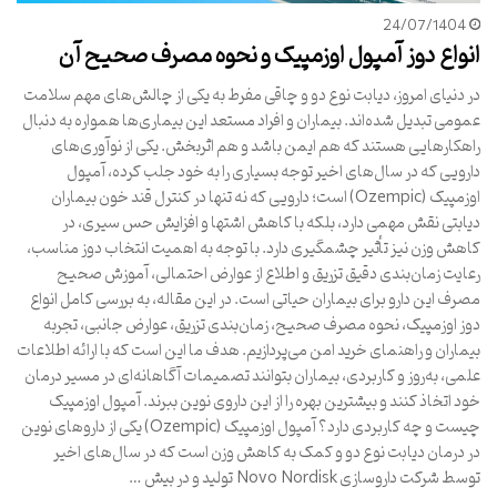
24/07/1404
انواع دوز آمپول اوزمپیک و نحوه مصرف صحیح آن
در دنیای امروز، دیابت نوع دو و چاقی مفرط به یکی از چالش‌های مهم سلامت
عمومی تبدیل شده‌اند. بیماران و افراد مستعد این بیماری‌ها همواره به دنبال
راهکارهایی هستند که هم ایمن باشد و هم اثربخش. یکی از نوآوری‌های
دارویی که در سال‌های اخیر توجه بسیاری را به خود جلب کرده، آمپول
اوزمپیک (Ozempic) است؛ دارویی که نه تنها در کنترل قند خون بیماران
دیابتی نقش مهمی دارد، بلکه با کاهش اشتها و افزایش حس سیری، در
کاهش وزن نیز تأثیر چشمگیری دارد. با توجه به اهمیت انتخاب دوز مناسب،
رعایت زمان‌بندی دقیق تزریق و اطلاع از عوارض احتمالی، آموزش صحیح
مصرف این دارو برای بیماران حیاتی است. در این مقاله، به بررسی کامل انواع
دوز اوزمپیک، نحوه مصرف صحیح، زمان‌بندی تزریق، عوارض جانبی، تجربه
بیماران و راهنمای خرید امن می‌پردازیم. هدف ما این است که با ارائه اطلاعات
علمی، به‌روز و کاربردی، بیماران بتوانند تصمیمات آگاهانه‌ای در مسیر درمان
خود اتخاذ کنند و بیشترین بهره را از این داروی نوین ببرند. آمپول اوزمپیک
چیست و چه کاربردی دارد؟ آمپول اوزمپیک (Ozempic) یکی از داروهای نوین
در درمان دیابت نوع دو و کمک به کاهش وزن است که در سال‌های اخیر
توسط شرکت داروسازی Novo Nordisk تولید و در بیش …