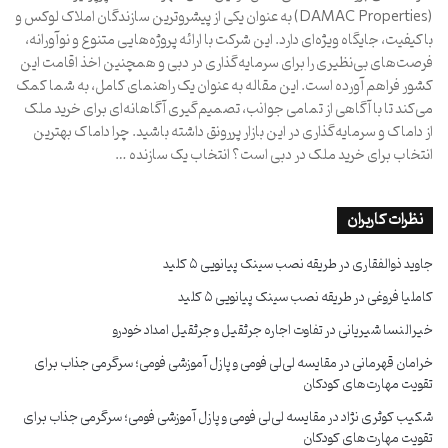
(DAMAC Properties) به عنوان یکی از پیشروترین سازندگان املاک لوکس و
باکیفیت، جایگاه ویژه‌ای دارد. این شرکت با ارائه پروژه‌هایی متنوع و نوآورانه،
فرصت‌های بی‌نظیری را برای سرمایه‌گذاری در دبی و همچنین اخذ اقامت این
کشور فراهم آورده است. این مقاله به عنوان یک راهنمای کامل، به شما کمک
می‌کند تا با آگاهی از تمامی جوانب، تصمیم‌گیری آگاهانه‌ای برای خرید ملک
از داماک و سرمایه‌گذاری در این بازار پررونق داشته باشید. چرا داماک بهترین
انتخاب برای خرید ملک در دبی است؟ انتخاب یک سازنده …
نظرات کاربران
جاوید ذوالفقاری
در
طریقه نصب سینک پیانویی ۵ کلید
کاملیا فروغی
در
طریقه نصب سینک پیانویی ۵ کلید
خیرالنسا شیریانی
در
تفاوت اجاره جرثقیل و جرثقیل امداد خودرو
خرامان قهرمانی
در
مقایسه لی‌لی فومی و پازل آموزشی فومی؛ سرگرمی جذاب برای
تقویت مهارت‌های کودکان
شکیب کوثری نژاد
در
مقایسه لی‌لی فومی و پازل آموزشی فومی؛ سرگرمی جذاب برای
تقویت مهارت‌های کودکان