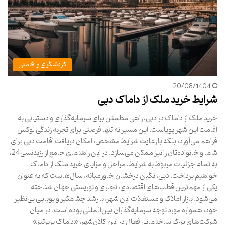
گردشگری و اقامتی
20/08/1404
شرایط خرید ملک از داماک دبی
خرید ملک از داماک در دبی، راهی مطمئن برای سرمایه‌گذاری و دستیابی به
اقامت این شهر پویاست. این مسیر نه تنها فرصتی برای تجربه زندگی لوکس
فراهم می‌آورد، بلکه با رعایت شرایط مشخص، امکان دریافت اقامت دبی برای
شما و خانواده‌تان را نیز ممکن می‌سازد. در این راهنمای جامع از رزیدنسی24،
به تمام جزئیات مربوط به شرایط، مراحل و مزایای خرید ملک از داماک
خواهیم پرداخت. دبی، نگین درخشان خاورمیانه، سال‌هاست که به عنوان
یکی از مهم‌ترین قطب‌های اقتصادی، تجاری و توریستی جهان شناخته
می‌شود. بازار املاک و مستغلات این شهر، با رشد چشمگیر و پویایی بی‌نظیر
خود، همواره مورد توجه سرمایه‌گذاران بین‌المللی بوده است. در میان
شرکت‌های بزرگ ساختمانی فعال در این کلان‌شهر، «داماک پرپرتیز»