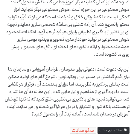
اما وجه تمایز اصلی که آینده را از امروز جدا می کند، نقش متحول کننده
هوش مصنوعی در این حوزه است. هوش مصنوعی دیگر تنها یک ابزار
کمکی نیست؛ بلکه شریکی خلاق و قدرتمند است که می تواند فرآیند تولید
محتوا را تسریع کند، آن را به شکلی بی سابقه شخصی سازی نماید و تجربه
ای بی نظیر از یادگیری تطبیقی را برای هر فرد فراهم آورد. امکانات نامحدود
هوش مصنوعی در تولید خودکار متن، تصویر و ویدئو، بومی سازی
هوشمند محتوا، و ارائه بازخوردهای لحظه ای، افق های جدیدی را پیش
روی ما گشوده است.
این یک دعوت است؛ دعوتی برای مدرسان، طراحان آموزشی، و سازمان ها
برای قدم گذاشتن در مسیر این رویکرد نوین. شروع گام های اولیه ممکن
است چالش برانگیز به نظر برسد، اما مزایای بلندمدت آن، فراتر از هر تلاشی
است. با بهره گیری از مفاهیم و ابزارهایی که در این مقاله به آن ها اشاره
شد، می توانید تجربه های یادگیری بی نظیری خلق کنید که نه تنها اثربخش
تر هستند، بلکه شور و اشتیاق را در دل هر فراگیر شعله ور می سازند. آینده
آموزش در دستان شماست، آماده اید تا آن را متحول کنید؟
سئو سایت
دسته بندی مطلب