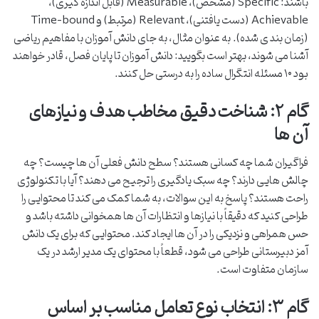
باشند: Specific (مشخص)، Measurable (قابل اندازه گیری)،
Achievable (دست یافتنی)، Relevant (مرتبط) و Time-bound
(زمان بند ی شده). به عنوان مثال، به جای دانش آموزان با مفاهیم ریاضی
آشنا می شوند، بهتر است بگویید: دانش آموزان تا پایان فصل، قادر خواهند
بود ۱۰ مسئله انتگرال ساده را به درستی حل کنند.
گام ۲: شناخت دقیق مخاطب هدف و نیازهای
آن ها
فراگیران شما چه کسانی هستند؟ سطح دانش فعلی آن ها چیست؟ چه
چالش هایی دارند؟ چه سبک یادگیری را ترجیح می دهند؟ آیا با تکنولوژی
راحت هستند؟ پاسخ به این سوالات، به شما کمک می کند تا محتوایی را
طراحی کنید که دقیقاً با نیازها و انتظارات آن ها همخوانی داشته باشد و
حس همراهی و نزدیکی را در آن ها ایجاد کند. محتوایی که برای یک دانش
آمز دبیرستانی طراحی می شود، قطعاً با محتوای یک مدیر ارشد در یک
سازمان متفاوت است.
گام ۳: انتخاب نوع تعامل مناسب بر اساس