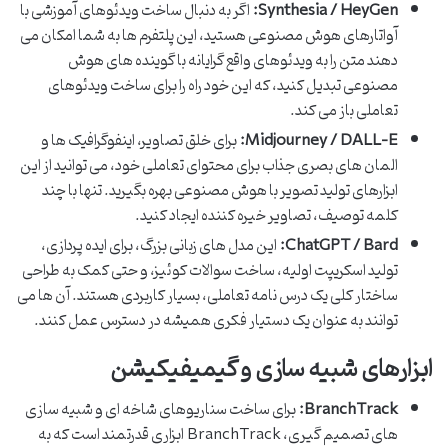
Synthesia / HeyGen:
اگر به دنبال ساخت ویدئوهای آموزشی با
آواتارهای هوش مصنوعی هستید، این پلتفرم ها به شما امکان می
دهند متن را به ویدئوهای واقع گرایانه با گوینده های هوش
مصنوعی تبدیل کنید، که این خود راه را برای ساخت ویدئوهای
تعاملی باز می کند.
Midjourney / DALL-E:
برای خلق تصاویر، اینفوگرافیک ها و
المان های بصری جذاب برای محتوای تعاملی خود، می توانید از این
ابزارهای تولید تصویر با هوش مصنوعی بهره بگیرید. تنها با چند
کلمه توصیف، تصاویر خیره کننده ایجاد کنید.
ChatGPT / Bard:
این مدل های زبانی بزرگ، برای ایده پردازی،
تولید اسکریپت اولیه، ساخت سوالات کوئیز، و حتی کمک به طراحی
ساختار کلی یک درس نامه تعاملی، بسیار کاربردی هستند. آن ها می
توانند به عنوان یک دستیار فکری همیشه در دسترس عمل کنند.
ابزارهای شبیه سازی و گیمیفیکیشن
BranchTrack:
برای ساخت سناریوهای شاخه ای و شبیه سازی
های تصمیم گیری، BranchTrack ابزاری قدرتمند است که به