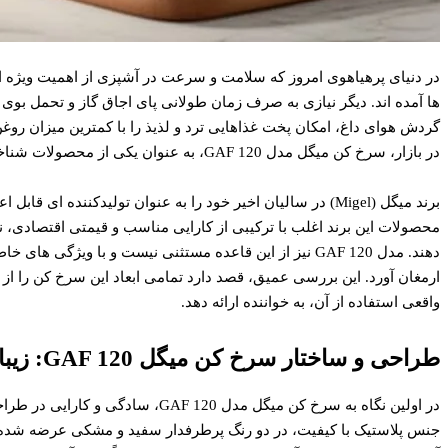
در دنیای پرهیاهوی امروز که سلامت و سرعت در آشپزی از اهمیت ویژه ای
ها آمده اند. دیگر نیازی به صرف زمان طولانی پای اجاق گاز و تحمل بوی 
گردش هوای داغ، امکان پخت غذاهایی ترد و لذیذ را با کمترین میزان روغن
در بازار، سرخ کن میگل مدل GAF 120، به عنوان یکی از محصولات شناخته شده و مورد توجه، جایگاه ویژه ای یافته است.
برند میگل (Migel) در سالیان اخیر خود را به عنوان تولیدکننده
محصولات این برند اغلب با ترکیبی از کارایی مناسب و قیمتی اقتصادی
دهند. مدل GAF 120 نیز از این قاعده مستثنی نیست و با ویژگی
ارمغان آورد. این بررسی عمیق، قصد دارد تمامی ابعاد این سرخ کن را از
واقعی استفاده از آن، به خواننده ارائه دهد.
طراحی و ساختار سرخ کن میگل GAF 120: زیبایی در سادگی
در اولین نگاه به سرخ کن میگل مدل  120
جنس پلاستیک با کیفیت، در دو رنگ پرطرفدار سفید و مشکی عرضه شده