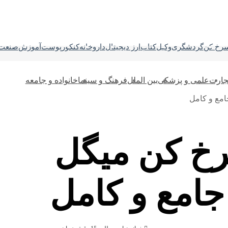
رخ کن
گردشگری
وکیل
کتاب
ارز دیجیتال
داروخانه
کنکور
پوست
آموزش
صنعت
جارت
علمی و پزشکی
بین الملل
فرهنگ و سینما
خانواده و جامعه
رخ کن میگل