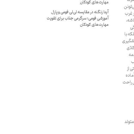
مهارت‌های کودکان
‌تونن
آیدا زنگنه
در
مقایسه لی‌لی فومی و پازل
ر غرب
آموزشی فومی؛ سرگرمی جذاب برای تقویت
اشه،
مهارت‌های کودکان
کی
که با
یشگیری
کلای
مه
ب
 از
ماده
ل راحت
. در بابل متولد