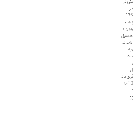
تی در
را
ار تاریخ تولد:1364/6/8
یناز
 تلویزیون و
 تحصیل
 شد که
به
سخت
ل
گری داد
و قبول شد. وی با ایفای نقش در تله فیلم «ماه در سایه» (1388) به
ت.
چون