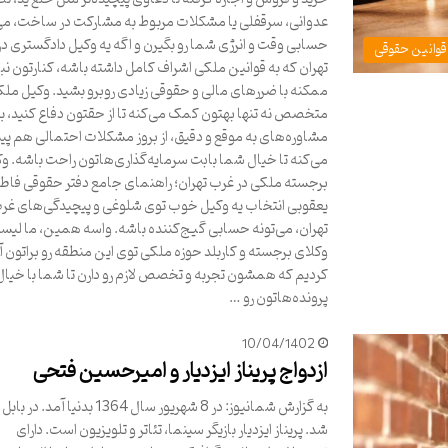
عدوانی، سرقفلی یا مشکلات مربوط به مشارکت در ساخت، می
حسابی وقت و انرژی شما رو بگیرن و اگه یه وکیل دادگستری د
قوانین حقوقی
تهران که به قوانین ملکی اشراف کامل داشته باشه، کنارتون نب
ممکنه با ضررهای مالی و حقوقی زیادی روبرو بشید. وکیل مل
متخصص نه تنها بهتون کمک می‌کنه تا از حقتون دفاع کنید، بل
مشاوره‌های به موقع و دقیق، از بروز مشکلات احتمالی هم پ
می‌کنه تا خیال شما بابت سرمایه‌گذاری‌هاتون راحت باشه. و
برجسته ملکی در غرب تهران؛ راهنمای جامع دفتر حقوقی فاط
یعقوبی انتخاب یه وکیل خوب توی شلوغی و پیچیدگی‌های غر
تهران، می‌تونه حسابی گیج‌کننده باشه. واسه همین، ما لیستی
وکلای برجسته و کاربلد حوزه ملکی توی این منطقه رو براتون آ
کردیم که همشون تجربه و تخصص لازم رو دارن تا شما با خیا
پرونده‌هاتون رو …
10/04/1402
ازدواج پریناز ایزدیار و امیرحسین فتحی
به گزارش شمانیوز: در 8 شهریور سال 1364 بدنیا آمد
شد. پریناز ایزدیار بازیگر سینما، تئاتر و تلویزیون است. دارای