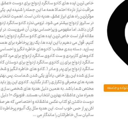
خاص ترین ایده های کادو سالگرد ازدواج برای دوست «عشق ب
مراقبت نیاز داره» احتمالا همه ما این جمله را شنیده ایم. یکی 
موثرترین راه های ابراز عشق، هدیه دادن است. اهمیت انتخاب
در سالروز ازدواج بیشتر می شود. لزومی ندارد کادو سالگرد ازدو
گران باشد. اما مفهومی و پراحساس بودن آن ضروریست. در ا
مقاله قرار است خاص ترین ایده های کادو سالگرد ازدواج را م
کنیم. قول می دهیم با این ایده ها، یک روز پرخاطره برای هم
بسازید. دسته بندی مطلب: کادوهای خاطره انگیز و احساسی
کادوهای کاربردی و ست کادوی سالگرد ازدواج برای مرد کادو
سالگرد ازدواج برای زن کادوی سالگرد ازدواج برای دوستان کا
سالگرد ازدواج برای پدر و مادر ۱. کادو های خاطره انگیز 
سازی شده این روز خاص، یادآور یکی شدن شماست. پس بهتر
هدیه های مصرفی و تکراری را کنار بگذارید. کادوی این روز باید
نواده و جامعه
مختص شما باشد. به همین دلیل هدیه های شخصی سازی ش
همراه متن عاشقانه بهترین انتخاب هس
دوست داشتن تو کتاب عکس عاشقانه و اختصاصی که هر ص
اش پر از حس خوب است. این هدیه مثل یک آلبوم پرخاطره تا
سالیان سال خاطراتتان را ماندگار می …