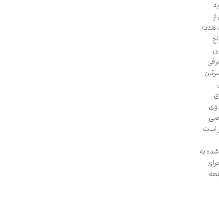
ه
از
 هدیه
اج
ین
عرفی
سرتان
ی
دوی
و شخصی
 است
ده به
تند. فتوبوک ۱۰ دلیل برای
فحه