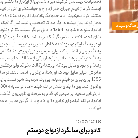
تحصیلات لیسانس گرافیک می باشد. پریناز ایزدیار با انتشار پس
اینستاگرام از فیلم جیران خبر ازدواج و خواستگاری اش در فیلم 
منتشر کرد. نام:پریناز نام خانوادگی:ایزدی
محل تولد:بابل پیشه :بازیگر مدرک تحصیلی :لیسانس گرافیک پر
هنگ و سینما
ایزدیار متولد 8 شهریور 1364 در بابل بازیگر سینما، تئاتر و
دارای تحصیلات لیسانس گرافیک می باشد. خانوادهٔ او موافق
او در رشتهٔ بازیگری نبودند به خاطر همین در دبیرستان مجبور
رشتهٔ تجربی را انتخاب کند ولی سپس در دوران پیش دانشگاهی 
رشتهٔ هنر تغییر رشته داد. پدر ایشان یکی از مخالف های سر 
رشتهٔ وی بود و مایل بود که او رشتهٔ وکالت بخواند ولی برعکس
مادرش خیلی مایل بود که او رشتهٔ بازیگری را ادامه دهد. در سا
1385 برای بازی در فیلم سینمایی یک مرد، یک شهر تست بازی
کارگردانی سعید ابراهیمی فر، قدم به عرصه ی تلویزیون گذاش
ایزدیار در تله فیلمهای زیادی بازی کرد و با کارگردان هایی هم
فرزاد …
17/07/1401
کادو برای سالگرد ازدواج دوستم