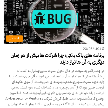
اقتصادی
20/08/1404
برنامه های باگ بانتی؛ چرا شرکت ها بیش از هر زمان
دیگری به آن ها نیاز دارند
در چشم انداز به سرعت در حال تحول امنیت سایبری، نیاز به اقدامات
پیشگیرانه بیش از هر زمان دیگری احساس می شود. وقتی برای نخستین بار
وارد حوزه امنیت سایبری شدم، تهدیدهای اصلی عمدتاً از سوی هکرهای
فرصت طلبی بود که از آسیب پذیری های شناخته شده سوء استفاده می
کردند، و باج خواهی های چندمیلیون دلاری تقریباً وجود نداشت. اما امروز
اوضاع کاملاً متفاوت است. طبق گزارش شرکت Cybersecurity Ventures،
پیش بینی می شود تا سال ۲۰۲۵ جرایم سایبری سالانه بیش از ۱۰.۵ تریلیون