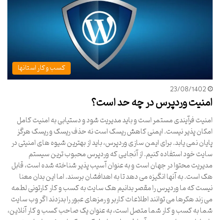
کسب و کار استانها
23/08/1402
امنیت وردپرس در چه حد است؟
امنیت فرآیندی مستمر است و باید مدیریت شود و دستیابی به امنیت کامل
امکان پذیر نیست. ایمنی کاهش ریسک است نه حذف ریسک و ریسک هرگز
پایان نمی یابد. برای ایمن سازی وردپرس، باید از بهترین شیوه های امنیتی در
سایت خود استفاده کنیم. از آنجایی که وردپرس محبوب ترین سیستم
مدیریت محتوا در جهان است و به عنوان آسیب پذیر شناخته شده است، قابل
هک است. به آنها انگیزه می دهد تا به اهدافشان برسند. اما این بدان معنا
نیست که ما وردپرس را مقصر بدانیم هک سایت به کسب و کار کارتونی لطمه
می زند هکرها می توانند اطلاعات کاربر و رمزهای عبور را بدزدند اگر وب سایت
شما به کسب و کار شما متصل است، به عنوان یک صاحب کسب و کار آنلاین،