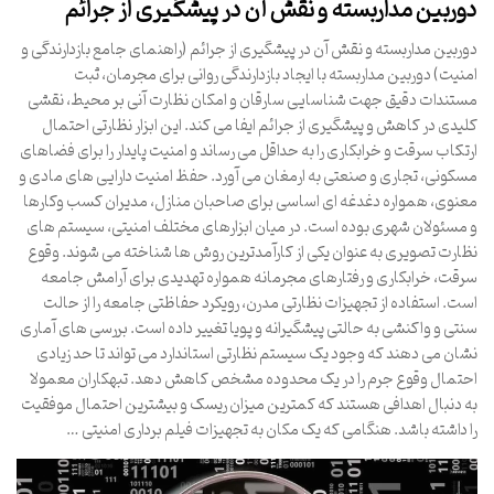
دوربین مداربسته و نقش آن در پیشگیری از جرائم
دوربین مداربسته و نقش آن در پیشگیری از جرائم (راهنمای جامع بازدارندگی و
امنیت) دوربین مداربسته با ایجاد بازدارندگی روانی برای مجرمان، ثبت
مستندات دقیق جهت شناسایی سارقان و امکان نظارت آنی بر محیط، نقشی
کلیدی در کاهش و پیشگیری از جرائم ایفا می کند. این ابزار نظارتی احتمال
ارتکاب سرقت و خرابکاری را به حداقل می رساند و امنیت پایدار را برای فضاهای
مسکونی، تجاری و صنعتی به ارمغان می آورد. حفظ امنیت دارایی های مادی و
معنوی، همواره دغدغه ای اساسی برای صاحبان منازل، مدیران کسب وکارها
و مسئولان شهری بوده است. در میان ابزارهای مختلف امنیتی، سیستم های
نظارت تصویری به عنوان یکی از کارآمدترین روش ها شناخته می شوند. وقوع
سرقت، خرابکاری و رفتارهای مجرمانه همواره تهدیدی برای آرامش جامعه
است. استفاده از تجهیزات نظارتی مدرن، رویکرد حفاظتی جامعه را از حالت
سنتی و واکنشی به حالتی پیشگیرانه و پویا تغییر داده است. بررسی های آماری
نشان می دهند که وجود یک سیستم نظارتی استاندارد می تواند تا حد زیادی
احتمال وقوع جرم را در یک محدوده مشخص کاهش دهد. تبهکاران معمولا
به دنبال اهدافی هستند که کمترین میزان ریسک و بیشترین احتمال موفقیت
را داشته باشد. هنگامی که یک مکان به تجهیزات فیلم برداری امنیتی …