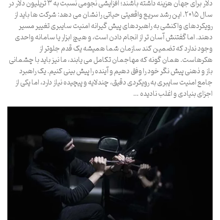
دلار برای جهان هزینه داشته باشند؛ افزایشی نجومی نسبت به ۳ تریلیون دلار در
سال ۲۰۱۵. این رشد سریع واقعیتی حیاتی را نشان می دهد: شرکت ها باید از
رویکردهای واکنشی به راهبردهای پیش گیرانه امنیت سایبری تغییر مسیر
دهند. اما گفتنش آسان تر از انجام دادن است، و هیچ ابزار یا سامانه واحدی
وجود ندارد که تضمین کند سازمان شما همیشه یک قدم جلوتر از
هکرهاست. همان گونه که مهاجمان تکامل می یابند، ما نیز باید با چشمانی
باز و ذهنی پیش نگر خود را وفق دهیم و آینده را پیش بینی کنیم. یک راهبرد
جامع امنیت سایبری به رویکردی دقیق، چندلایه و پیچیده نیاز دارد، اما یکی از
اجزای بنیادی و اغلب نادیده …