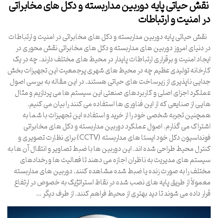
نقش حیاتی پایه دوربین مداربسته و دکل های مخابراتی
در امنیت و ارتباطات
نقش حیاتی پایه دوربین مداربسته و دکل های مخابراتی در امنیت و ارتباطات
در دنیای امروز دوربین های مداربسته و دکل های مخابراتی نقش محوری در
ایجاد امنیت و برقراری ارتباطات پایدار در محیط های مختلف دارند. چه در یک
کارخانه تولیدی عظیم چه در محیط های شهری پرجمعیت این تجهیزات بخش
جدایی ناپذیری از زیرساخت های حیاتی هستند. در این مقاله به بررسی اصول
عملکرد اجزای اصلی و کاربردهای صنعتی این سیستم ها می پردازیم و مثال
هایی از صنایعی که از این فناوری ها استفاده می کنند را بیان می کنیم.
همچنین تجربه شخصی خود را از خرید و استفاده این تجهیزات با شما به
اشتراک می گذارم. اصول عملکرد دوربین مداربسته و دکل های مخابراتی
فونداسیون دکل خود ایستا های مداربسته (CCTV) برای نظارت تصویری و
کنترل محیط طراحی شده اند. این دوربین ها با ضبط تصاویر و انتقال آن ها به
سیستم های مدیریت به ناظران اجازه می دهند تا فعالیت ها و رخدادهای
مختلف را به صورت زنده یا ضبط شده مشاهده کنند. دوربین های مداربسته
معمولاً از طریق پایه های نصب شده در نقاط استراتژیک به خصوص در ارتفاع
قرار داده می شوند تا دید بهتری از محیط فراهم کنند. از طرف دیگر …