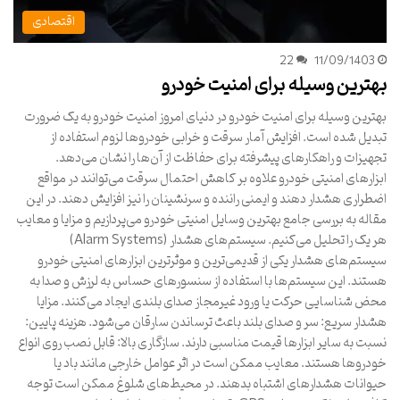
اقتصادی
22
11/09/1403
بهترین وسیله برای امنیت خودرو
بهترین وسیله برای امنیت خودرو در دنیای امروز امنیت خودرو به یک ضرورت
تبدیل شده است. افزایش آمار سرقت و خرابی خودروها لزوم استفاده از
تجهیزات و راهکارهای پیشرفته برای حفاظت از آن‌ها را نشان می‌دهد.
ابزارهای امنیتی خودرو علاوه بر کاهش احتمال سرقت می‌توانند در مواقع
اضطراری هشدار دهند و ایمنی راننده و سرنشینان را نیز افزایش دهند. در این
مقاله به بررسی جامع بهترین وسایل امنیتی خودرو می‌پردازیم و مزایا و معایب
هر یک را تحلیل می‌کنیم. سیستم‌های هشدار (Alarm Systems)
سیستم‌های هشدار یکی از قدیمی‌ترین و موثرترین ابزارهای امنیتی خودرو
هستند. این سیستم‌ها با استفاده از سنسورهای حساس به لرزش و صدا به
محض شناسایی حرکت یا ورود غیرمجاز صدای بلندی ایجاد می‌کنند. مزایا
هشدار سریع: سر و صدای بلند باعث ترساندن سارقان می‌شود. هزینه پایین:
نسبت به سایر ابزارها قیمت مناسبی دارند. سازگاری بالا: قابل نصب روی انواع
خودروها هستند. معایب ممکن است در اثر عوامل خارجی مانند باد یا
حیوانات هشدارهای اشتباه بدهند. در محیط‌های شلوغ ممکن است توجه