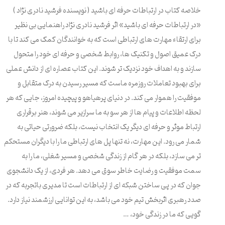
خلاصه کتاب در ارتباطات حرفه ای باشید ( نویسنده فرشید نادری نژاد )
«در ارتباطات حرفه ای باشید» اثر فرشید نادری نژاد راهنمایی بی نظیر
برای ارتقاء مهارت های ارتباطی است که به خوانندگان کمک می کند تا با
درک عمیق اصول و تکنیک ها، روابط شخصی و حرفه ای خود را متحول
سازند و به اهداف خود نزدیک تر شوند. این کتاب عصاره ای از دانش عملی
برای بهبود تعاملات روزمره ماست که مسیر رسیدن به درک متقابل و
موفقیت را هموار می کند. در دنیای پرهیاهو و پیچیده امروز، جایی که هر
لحظه اطلاعات و پیام ها از هر سو به ما سرازیر می شوند، هنر برقراری
ارتباط موثر و حرفه ای دیگر یک انتخاب نیست، بلکه ضرورتی حیاتی به
شمار می رود. این مهارت، نه تنها پل های ارتباطی ما را با دیگران مستحکم
تر می سازد، بلکه در هر گام از زندگی شخصی و مسیر شغلی، ما را به
سمت موفقیت و رضایت خاطر سوق می دهد. هر فردی، از یک دانشجوی
جوان که در پی ساختن شبکه ای از ارتباطات است تا مدیری باتجربه که در
صدد رهبری اثربخش تیم خود می باشد، به این توانایی ارزشمند نیاز دارد.
گویی که ما در زندگی خود، …