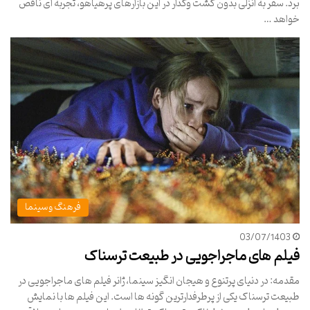
برد. سفر به انزلی بدون گشت وگذار در این بازارهای پرهیاهو، تجربه ای ناقص
خواهد …
فرهنگ و سینما
03/07/1403
فیلم های ماجراجویی در طبیعت ترسناک
مقدمه: در دنیای پرتنوع و هیجان انگیز سینما، ژانر فیلم های ماجراجویی در
طبیعت ترسناک یکی از پرطرفدارترین گونه ها است. این فیلم ها با نمایش