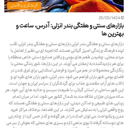
گردشگری و اقامتی
25/05/1404
بازارهای سنتی و هفتگی بندر انزلی: آدرس، ساعت و
بهترین ها
بازارهای سنتی و هفتگی بندر انزلی بازارهای سنتی و هفتگی بندر انزلی، قلب
تپنده فرهنگ و زندگی اصیل گیلانی هستند که تجربه ای بی نظیر از تعامل با
مردم محلی، چشیدن طعم های بومی و یافتن صنایع دستی خاص منطقه را
برای هر بازدیدکننده به ارمغان می آورند. در این بازارها، شور زندگی محلی با
رنگارنگی محصولات در هم می آمیزد و فرصتی استثنایی برای غرق شدن در
فضای بومی شهر باران فراهم می شود. بندر انزلی، شهر باران های نقره ای و
تالاب های آرام، مقصدی جذاب برای گردشگران از سراسر ایران و جهان است.
این شهر ساحلی در استان گیلان، با طبیعت سرسبز و جاذبه های آبی خود، هر
ساله میزبان هزاران علاقه مند به شمال کشور می شود. اما در میان تمام
زیبایی های طبیعی و اماکن دیدنی، این بازارهای سنتی و هفتگی هستند که
روح واقعی انزلی را به نمایش می گذارند. در این فضاها، برخلاف مراکز خرید
مدرن و یکنواخت، می توان اصالت را در هر گوشه و کنار حس کرد؛ از چانه زنی
های دوستانه گرفته تا بوی ماهی تازه و سبزی های محلی که هوش از سر می