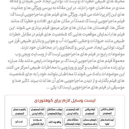
محیط های طبیعی خطرناک و ترسناک، توانایی ایجاد حس هیجان و علاقه
مندی در مخاطبان خود را دارند. در این مقاله به بررسی ویژگی ها و جذابیت
های این ژانر پرداخته می شود. ویژگی های فیلم های ماجراجویی ترسناک:
فیلم ماجراجویی ترسناک عمدتاً در مکان های دور افتاده و خطرناک مانند
جنگل ها، کوهستان ها، بیابان ها و جزایر مرموز فیلم برداری می شوند. این
فیلم ها با نمایش موقعیت هایی که شخصیت های فیلم در مقابل خطرات
طبیعی مانند حیوانات وحشی، تغییرات آب و هوایی و بلایای طبیعی قرار می
گیرند، توانایی ایجاد حس ترس و کنجکاوی را در مخاطبان خود دارند.
موضوعات رایج در فیلم های ماجراجویی ترسناک از وبسایت ویجی وب
معمولاً فیلم های ماجراجویی ترسناک بر موضوعات رایجی مانند بقا، مبارزه
برای زنده ماندن، تعقیب و گریز و رویارویی با مخاطرات طبیعی تمرکز می کنند.
این موضوعات باعث می شوند تا مخاطبان بتوانند خود را به جای شخصیت
های فیلم بگذارند و از دیدن ماجراجویی های آن ها لذت ببرند. تاثیر صدا و
موسیقی در فیلم های ماجراجویی ترسناک: یکی …