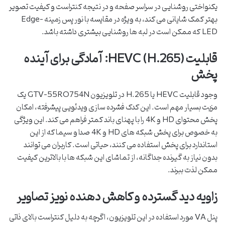
یکنواختی روشنایی در سراسر صفحه و در نتیجه کنتراست و کیفیت تصویر
بهتر کمک شایانی می کند، به ویژه در مقایسه با نور پس زمینه Edge-
LED که ممکن است در لبه ها روشنایی بیشتری داشته باشد.
قابلیت HEVC (H.265): آمادگی برای آینده
پخش
وجود قابلیت HEVC یا H.265 در تلویزیون GTV-55RQ754N یک
مزیت بسیار مهم است. این کدک فشرده سازی ویدئویی پیشرفته، امکان
پخش محتوای HD و 4K را با پهنای باند کمتر فراهم می کند. این ویژگی
به خصوص برای پخش شبکه های HD و 4K صدا و سیما که از این
استاندارد برای پخش استفاده می کنند، حیاتی است. کاربران می توانند
بدون نیاز به گیرنده جداگانه، از تماشای این شبکه ها با بالاترین کیفیت
ممکن لذت ببرند.
زاویه دید گسترده و کاهش دهنده نویز تصاویر
پنل VA مورد استفاده در این تلویزیون، اگرچه به دلیل کنتراست بالای ذاتی