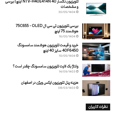
تلویزیون نکسار NTV-H40E414N 40 اینچ | بررسی
و مشخصات
30/05/1404
بررسی تلویزیون تی سی ال 75C655 – QLED
هوشمند 75 اینچ
16/05/1404
خرید و قیمت تلویزیون هوشمند سامسونگ
40F6450 سایز 40 اینچ
10/05/1404
ولتاژ بک لایت تلویزیون سامسونگ چقدر است؟
14/09/1403
هزینه پنل تلویزیون ایکس ویژن در اصفهان
08/03/1403
نظرات کاربران