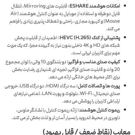
امکانات هوشمند ESHARE:
قابلیت های Mirroring، انتقال
فایل دوطرفه و استفاده از موبایل به عنوان کنترل هوشمند (Air
Mouse) و کیبورد مجازی، راحتی و انعطاف پذیری زیادی را فراهم
می کند.
پشتیبانی از کدک HEVC (H.265):
اطمینان از قابلیت پخش
شبکه های HD و 4K داخلی بدون نیاز به گیرنده مجزا، که یک مزیت
مهم برای کاربران ایرانی است.
کیفیت صدای مناسب و فراگیر:
دو بلندگوی 10 واتی با توان مجموع
20 وات و قابلیت صدای فراگیر، تجربه ای شنیداری رضایت بخش
برای اکثر محیط های خانگی ارائه می دهد.
پورت ها و اتصالات کامل:
سه درگاه HDMI، دو درگاه USB، خروجی
صدای دیجیتال، Wi-Fi، بلوتوث و پورت LAN، تمامی نیازهای
ارتباطی کاربران را پوشش می دهد.
ریموت کنترل هوشمند:
ارائه ریموت کنترل با نشانگر ماوس،
ناوبری در محیط اندروید را بسیار آسان تر و لذت بخش تر می کند.
معایب (نقاط ضعف / قابل بهبود)