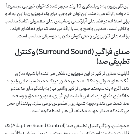
این تلویزیون به دو بلندگوی 10 وات مجهز شده که توان خروجی مجموعاً
20 وات را ارائه می دهند. این توان خروجی، برای یک تلویزیون با این ابعاد و
برای استفاده در فضاهای آپارتمانی و نشیمن های معمولی، کاملاً مناسب
و کافی است. صدایی واضح و رسا را ارائه می دهد که برای تماشای فیلم،
برنامه های تلویزیونی و حتی گوش دادن به موسیقی مناسب است.
صدای فراگیر (Surround Sound) و کنترل
تطبیقی صدا
قابلیت صدای فراگیر در این تلویزیون، تلاش می کند تا با شبیه سازی
افکت های صوتی چندکاناله، حس حضور در یک محیط سینمایی را ایجاد
کند. اگرچه یک سیستم صوتی فراگیر واقعی نیاز به بلندگوهای متعدد و
جایگذاری دقیق دارد، اما این قابلیت نرم افزاری به بهبود عمق و وسعت
صدا کمک می کند و تجربه شنیداری را ملموس تر می سازد. بینندگان حس
می کنند که صدا از جهات مختلف آن ها را احاطه کرده است.
همچنین، ویژگی کنترل تطبیقی صدا (Adaptive Sound Control) یک
قابلیت هوشمند است که بر اساس نوع محتوای در حال پخش (مثلاً اخبار،