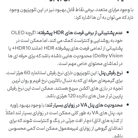
با وجود مزایای متعدد، برخی نقاط قابل بهبود نیز در این تلویزیون وجود
دارد که می توان به آن ها اشاره کرد:
عدم پشتیبانی از برخی فرمت های HDR پیشرفته:
اگرچه QLED
خود به روشنایی و کنتراست کمک می کند، اما ممکن است در
پشتیبانی از تمامی فرمت های پیشرفته HDR (مانند HDR10+ یا
Dolby Vision) محدودیت هایی داشته باشد که برای حرفه ای ها
در تماشای محتوای خاص مهم است.
نرخ رفرش پنل:
این تلویزیون دارای نرخ رفرش استاندارد 60 هرتز است.
برای گیمرهای حرفه ای که به دنبال بالاترین نرخ فریم و روان ترین
تجربه در بازی های اکشن سریع هستند، ممکن است این نرخ رفرش
پایین تر از مدل های بالارده 120 هرتزی باشد.
محدودیت های پنل VA در زوایای بسیار تند:
با وجود بهبود زاویه
دید، پنل های VA به طور کلی ممکن است در زوایای بسیار تند (مثلاً
از کناره های اتاق) دچار افت جزئی در رنگ و کنتراست شوند که برای
تماشای گروهی از زوایای غیرمعمول ممکن است کمی محسوس
باشد.