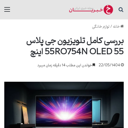
جستجو برای
منو
خانه
/
لوازم خانگی
بررسی کامل تلویزیون جی پلاس
55RQ754N QLED 55 اینچ
22/05/1404
خواندن این مطلب 14 دقیقه زمان میبرد