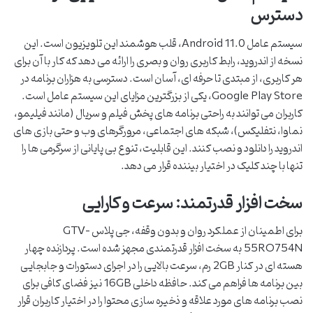
دسترس
سیستم عامل Android 11.0، قلب هوشمند این تلویزیون است. این
نسخه از اندروید، رابط کاربری روان و بصری را ارائه می دهد که کار با آن برای
هر کاربری، از مبتدی تا حرفه ای، آسان است. دسترسی به هزاران برنامه در
Google Play Store، یکی از بزرگترین مزایای این سیستم عامل است.
کاربران می توانند به راحتی برنامه های پخش فیلم و سریال (مانند فیلیمو،
نماوا، نتفلیکس)، شبکه های اجتماعی، مرورگرهای وب و حتی بازی های
اندروید را دانلود و نصب کنند. این قابلیت، تنوع بی پایانی از سرگرمی ها را
تنها با چند کلیک در اختیار بیننده قرار می دهد.
سخت افزار قدرتمند: سرعت و کارایی
برای اطمینان از عملکرد روان و بدون وقفه، جی پلاس GTV-
55RQ754N به سخت افزار قدرتمندی مجهز شده است. پردازنده چهار
هسته ای در کنار 2GB رم، سرعت بالایی را در اجرای دستورات و جابجایی
بین برنامه ها فراهم می کند. حافظه داخلی 16GB نیز فضای کافی برای
نصب برنامه های مورد علاقه و ذخیره سازی محتوا را در اختیار کاربران قرار