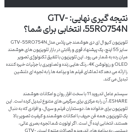
نتیجه گیری نهایی: GTV-
55RQ754N، انتخابی برای شما؟
تلویزیون کیو ال ای دی هوشمند جی پلاس مدل GTV-55RQ754N
سایز 55 اینچ، یک پیشنهاد قوی و رقابتی در بازار تلویزیون های هوشمند
میان رده به شمار می رود. این تلویزیون با تلفیق تکنولوژی تصویر
QLED و رزولوشن 4K، رنگ هایی زنده و تصاویری با جزئیات خیره کننده
را ارائه می دهد که تماشای فیلم ها و برنامه ها را به تجربه ای دلنشین
تبدیل می کند.
سیستم عامل اندروید 11 با سخت افزار روان و امکانات هوشمند
ESHARE، آن را به مرکزی برای سرگرمی های متنوع تبدیل کرده است. این
تلویزیون برای خانواده ها، دوستداران فیلم و سریال، و افرادی که به دنبال
یک تلویزیون همه فن حریف با امکانات هوشمند و کیفیت تصویر بالا
هستند، انتخابی ایده آل است. اگر اولویت شما تجربه بصری عالی،
دسترسی به برنامه های اندروید و اتصالات متنوع است، GTV-