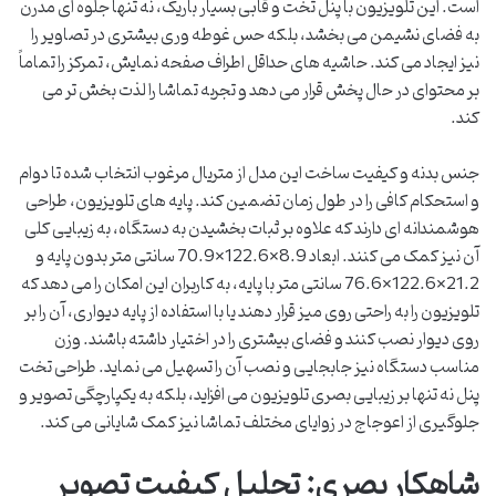
است. این تلویزیون با پنل تخت و قابی بسیار باریک، نه تنها جلوه ای مدرن
به فضای نشیمن می بخشد، بلکه حس غوطه وری بیشتری در تصاویر را
نیز ایجاد می کند. حاشیه های حداقل اطراف صفحه نمایش، تمرکز را تماماً
بر محتوای در حال پخش قرار می دهد و تجربه تماشا را لذت بخش تر می
کند.
جنس بدنه و کیفیت ساخت این مدل از متریال مرغوب انتخاب شده تا دوام
و استحکام کافی را در طول زمان تضمین کند. پایه های تلویزیون، طراحی
هوشمندانه ای دارند که علاوه بر ثبات بخشیدن به دستگاه، به زیبایی کلی
آن نیز کمک می کنند. ابعاد 8.9×122.6×70.9 سانتی متر بدون پایه و
21.2×122.6×76.6 سانتی متر با پایه، به کاربران این امکان را می دهد که
تلویزیون را به راحتی روی میز قرار دهند یا با استفاده از پایه دیواری، آن را بر
روی دیوار نصب کنند و فضای بیشتری را در اختیار داشته باشند. وزن
مناسب دستگاه نیز جابجایی و نصب آن را تسهیل می نماید. طراحی تخت
پنل نه تنها بر زیبایی بصری تلویزیون می افزاید، بلکه به یکپارچگی تصویر و
جلوگیری از اعوجاج در زوایای مختلف تماشا نیز کمک شایانی می کند.
شاهکار بصری: تحلیل کیفیت تصویر