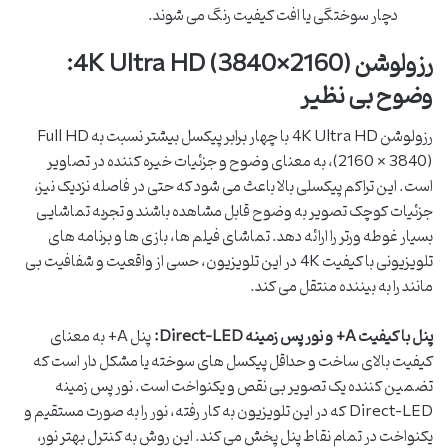
دچار سوختگی یا افت کیفیت رنگ می شوند.
رزولوشن 4K Ultra HD (3840×2160):
وضوح بی نظیر
رزولوشن 4K Ultra HD با چهار برابر پیکسل بیشتر نسبت به Full HD
(2160 × 3840)، به معنای وضوح و جزئیات خیره کننده در تصاویر
است. این تراکم پیکسلی بالا باعث می شود که حتی در فاصله نزدیک نیز،
جزئیات کوچک تصویر به وضوح قابل مشاهده باشند و تجربه تماشایی
بسیار غوطه ورتر را ارائه دهد. تماشای فیلم ها، بازی ها و برنامه های
تلویزیونی با کیفیت 4K در این تلویزیون، حسی از واقعیت و شفافیت بی
مانند را به بیننده منتقل می کند.
پنل با کیفیت A+ و نور پس زمینه Direct-LED:
پنل A+ به معنای
کیفیت بالای ساخت و حداقل پیکسل های سوخته یا مشکل دار است که
تضمین کننده یک تصویر بی نقص و یکنواخت است. نور پس زمینه
Direct-LED که در این تلویزیون به کار رفته، نور را به صورت مستقیم و
یکنواخت در تمام نقاط پنل پخش می کند. این روش به کنترل بهتر نور،