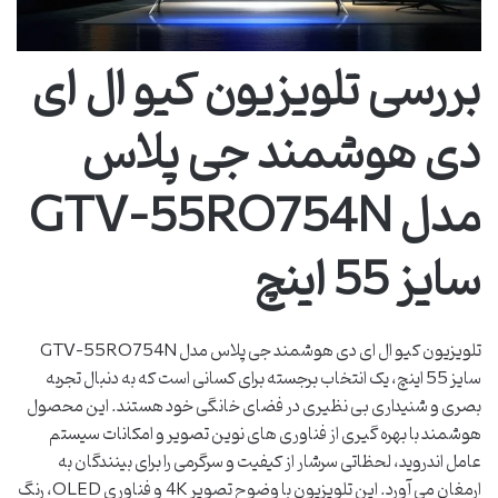
بررسی تلویزیون کیو ال ای
دی هوشمند جی پلاس
مدل GTV-55RQ754N
سایز 55 اینچ
تلویزیون کیو ال ای دی هوشمند جی پلاس مدل GTV-55RQ754N
سایز 55 اینچ، یک انتخاب برجسته برای کسانی است که به دنبال تجربه
بصری و شنیداری بی نظیری در فضای خانگی خود هستند. این محصول
هوشمند با بهره گیری از فناوری های نوین تصویر و امکانات سیستم
عامل اندروید، لحظاتی سرشار از کیفیت و سرگرمی را برای بینندگان به
ارمغان می آورد. این تلویزیون با وضوح تصویر 4K و فناوری QLED، رنگ