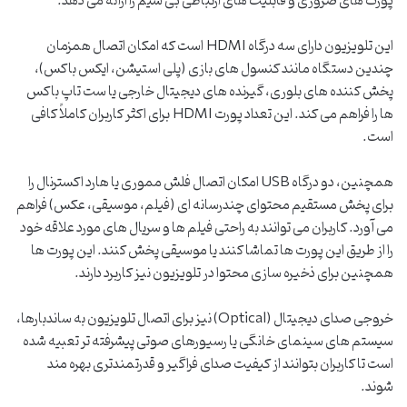
پورت های ضروری و قابلیت های ارتباطی بی سیم را ارائه می دهد.
این تلویزیون دارای سه درگاه HDMI است که امکان اتصال همزمان
چندین دستگاه مانند کنسول های بازی (پلی استیشن، ایکس باکس)،
پخش کننده های بلوری، گیرنده های دیجیتال خارجی یا ست تاپ باکس
ها را فراهم می کند. این تعداد پورت HDMI برای اکثر کاربران کاملاً کافی
است.
همچنین، دو درگاه USB امکان اتصال فلش مموری یا هارد اکسترنال را
برای پخش مستقیم محتوای چندرسانه ای (فیلم، موسیقی، عکس) فراهم
می آورد. کاربران می توانند به راحتی فیلم ها و سریال های مورد علاقه خود
را از طریق این پورت ها تماشا کنند یا موسیقی پخش کنند. این پورت ها
همچنین برای ذخیره سازی محتوا در تلویزیون نیز کاربرد دارند.
خروجی صدای دیجیتال (Optical) نیز برای اتصال تلویزیون به ساندبارها،
سیستم های سینمای خانگی یا رسیورهای صوتی پیشرفته تر تعبیه شده
است تا کاربران بتوانند از کیفیت صدای فراگیر و قدرتمندتری بهره مند
شوند.