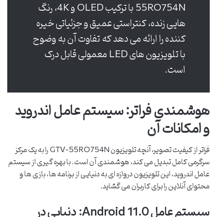
55RQ754N با ترکیب QLED و 4K، رنگ
هایی زنده، کنتراستی عمیق و جزئیاتی خیره
کننده را ارائه می دهد که تفاوت آن به وضوح
با تلویزیون های LED معمولی قابل درک
است.
هوشمندی فراتر: سیستم عامل اندروید
و امکانات آن
فراتر از کیفیت تصویر، آنچه تلویزیون GTV-55RQ754N را به یک مرکز
سرگرمی کامل تبدیل می کند، هوشمندی آن است. با بهره گیری از سیستم
عامل اندروید، این تلویزیون دروازه ای به دنیایی از برنامه ها، بازی ها و
محتوای آنلاین را برای کاربران می گشاید.
سیستم عامل Android 11.0: دنیایی در