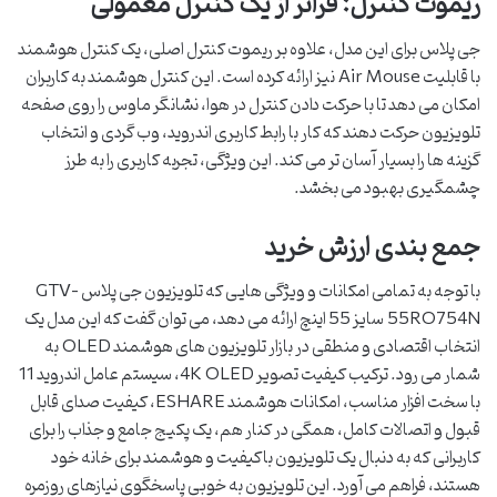
ریموت کنترل: فراتر از یک کنترل معمولی
جی پلاس برای این مدل، علاوه بر ریموت کنترل اصلی، یک کنترل هوشمند
با قابلیت Air Mouse نیز ارائه کرده است. این کنترل هوشمند به کاربران
امکان می دهد تا با حرکت دادن کنترل در هوا، نشانگر ماوس را روی صفحه
تلویزیون حرکت دهند که کار با رابط کاربری اندروید، وب گردی و انتخاب
گزینه ها را بسیار آسان تر می کند. این ویژگی، تجربه کاربری را به طرز
چشمگیری بهبود می بخشد.
جمع بندی ارزش خرید
با توجه به تمامی امکانات و ویژگی هایی که تلویزیون جی پلاس GTV-
55RQ754N سایز 55 اینچ ارائه می دهد، می توان گفت که این مدل یک
انتخاب اقتصادی و منطقی در بازار تلویزیون های هوشمند QLED به
شمار می رود. ترکیب کیفیت تصویر 4K QLED، سیستم عامل اندروید 11
با سخت افزار مناسب، امکانات هوشمند ESHARE، کیفیت صدای قابل
قبول و اتصالات کامل، همگی در کنار هم، یک پکیج جامع و جذاب را برای
کاربرانی که به دنبال یک تلویزیون باکیفیت و هوشمند برای خانه خود
هستند، فراهم می آورد. این تلویزیون به خوبی پاسخگوی نیازهای روزمره