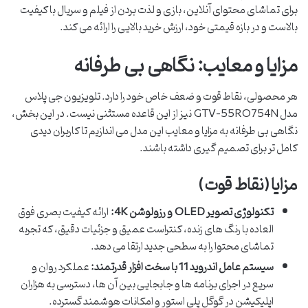
برای تماشای محتوای آنلاین، بازی و لذت بردن از فیلم و سریال با کیفیت
بالاست و در بازه قیمتی خود، ارزش خرید بالایی را ارائه می کند.
مزایا و معایب: نگاهی بی طرفانه
هر محصولی، نقاط قوت و ضعف خاص خود را دارد. تلویزیون جی پلاس
مدل GTV-55RQ754N نیز از این قاعده مستثنی نیست. در این بخش،
نگاهی بی طرفانه به مزایا و معایب این مدل می اندازیم تا کاربران دیدی
کامل تر برای تصمیم گیری داشته باشند.
مزایا (نقاط قوت)
تکنولوژی تصویر QLED و رزولوشن 4K:
ارائه کیفیت بصری فوق
العاده با رنگ های زنده، کنتراست عمیق و جزئیات دقیق، که تجربه
تماشای محتوا را به سطحی جدید ارتقا می دهد.
سیستم عامل اندروید 11 با سخت افزار قدرتمند:
عملکرد روان و
سریع در اجرای برنامه ها و جابجایی بین آن ها، دسترسی به هزاران
اپلیکیشن در گوگل پلی استور و امکانات هوشمند گسترده.