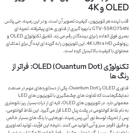
QLED و 4K
قلب تپنده هر تلویزیون، کیفیت تصویر آن است، و در این زمینه، جی پلاس
GTV-55RQ754N با بهره گیری از فناوری های پیشرفته، تجربه ای
بصری فوق العاده را برای بینندگان رقم می زند. تلفیق تکنولوژی QLED و
رزولوشن 4K Ultra HD، این تلویزیون را به گزینه ای ایده آل برای تماشای
محتوای با کیفیت بالا تبدیل کرده است.
تکنولوژی QLED (Quantum Dot): فراتر از
رنگ ها
فناوری QLED یا Quantum Dot، یکی از دستاوردهای مهم در صنعت
نمایشگرهاست که تفاوت های چشمگیری با تلویزیون های LED
معمولی دارد. در تلویزیون های QLED، لایه ای از ذرات بسیار ریز نانومتری
به نام نقاط کوانتومی در پشت پنل LED قرار می گیرد. این نقاط کوانتومی،
پس از تحریک توسط نور آبی پس زمینه، نورهایی با رنگ های بسیار خالص
و دقیق (قرمز، سبز و آبی) تولید می کنند. نتیجه این فرآیند، تولید تصاویری
با دامنه رنگی بسیار گسترده تر، روشنایی فوق العاده بالا و کنتراست عمیق