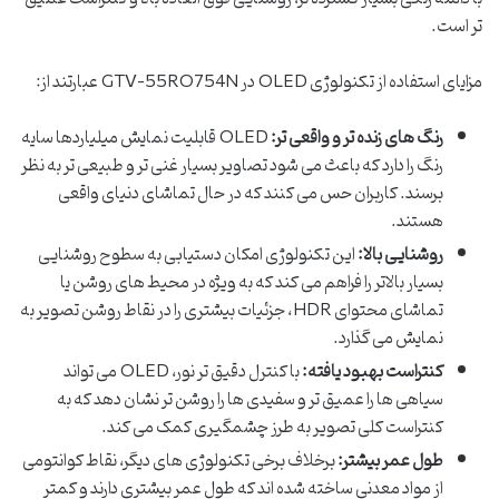
تر است.
مزایای استفاده از تکنولوژی QLED در GTV-55RQ754N عبارتند از:
رنگ های زنده تر و واقعی تر:
QLED قابلیت نمایش میلیاردها سایه
رنگ را دارد که باعث می شود تصاویر بسیار غنی تر و طبیعی تر به نظر
برسند. کاربران حس می کنند که در حال تماشای دنیای واقعی
هستند.
روشنایی بالا:
این تکنولوژی امکان دستیابی به سطوح روشنایی
بسیار بالاتر را فراهم می کند که به ویژه در محیط های روشن یا
تماشای محتوای HDR، جزئیات بیشتری را در نقاط روشن تصویر به
نمایش می گذارد.
کنتراست بهبود یافته:
با کنترل دقیق تر نور، QLED می تواند
سیاهی ها را عمیق تر و سفیدی ها را روشن تر نشان دهد که به
کنتراست کلی تصویر به طرز چشمگیری کمک می کند.
طول عمر بیشتر:
برخلاف برخی تکنولوژی های دیگر، نقاط کوانتومی
از مواد معدنی ساخته شده اند که طول عمر بیشتری دارند و کمتر