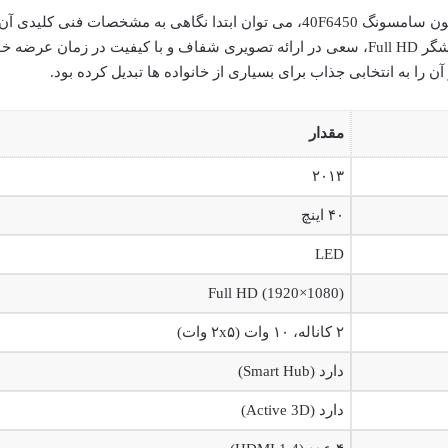
برای درک سریع قابلیت ها و محدودیت های تلویزیون سامسونگ 40F6450، می توان ابتدا نگاهی به مشخصات فنی کلیدی آن
انداخت. این مدل، با تکیه بر تکنولوژی LED و نمایشگر Full HD، سعی در ارائه تصویری شفاف و با کیفیت در زمان عرضه 
را به انتخابی جذاب برای بسیاری از خانواده ها تبدیل کرده بود.
مقدار
۲۰۱۳
۴۰ اینچ
LED
Full HD (1920×1080)
۲ کاناله، ۱۰ وات (۲x۵ وات)
دارد (Smart Hub)
دارد (Active 3D)