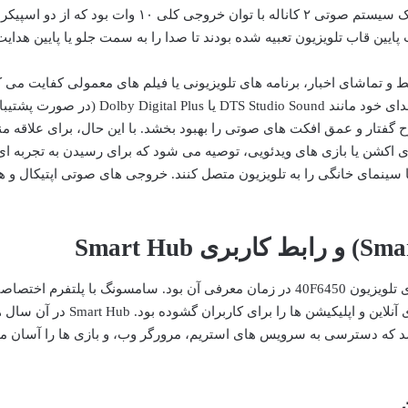
ایین قاب تلویزیون تعبیه شده بودند تا صدا را به سمت جلو یا پایین هدایت
و تماشای اخبار، برنامه های تلویزیونی یا فیلم های معمولی کفایت می ک
سامسونگ در این مدل نیز از فناوری های بهبود صدای خود مانند DTS Studio Sound یا Dolby Digital Plus (
گفتار و عمق افکت های صوتی را بهبود بخشد. با این حال، برای علاقه من
ای اکشن یا بازی های ویدئویی، توصیه می شود که برای رسیدن به تجربه ای
ا سینمای خانگی را به تلویزیون متصل کنند. خروجی های صوتی اپتیکال و 
ویژگی هوشمند بودن، یکی از جذاب ترین جنبه های تلویزیون 40F6450 در زمان معرفی آن بود. سامسونگ با پلتفرم اخت
خود به نام Smart Hub، دروازه ای به دنیای محتوای آنلاین و اپلیکیشن ها را برای کاربر
د که دسترسی به سرویس های استریم، مرورگر وب، و بازی ها را آسان م