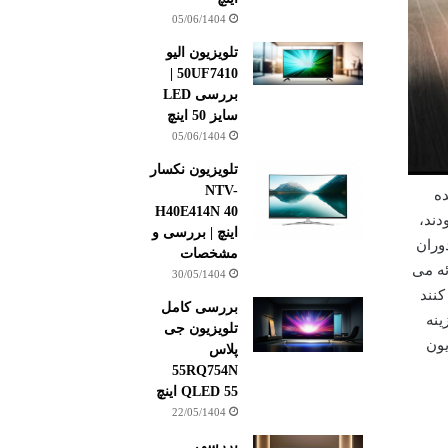
05/06/1404
تلویزیون الیو
50UF7410 |
بررسی LED
سایز 50 اینچ
05/06/1404
تلویزیون نکسار
NTV-
ده
H40E414N 40
دند،
اینچ | بررسی و
ت که در دوران
مشخصات
رائه می
30/05/1404
کنند
بررسی کامل
ینه
تلویزیون جی
یون
پلاس
55RQ754N
QLED 55 اینچ
22/05/1404
بررسی