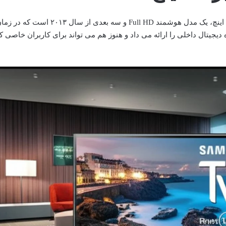
تلویزیون سامسونگ مدل 40F6450 با نمایشگر 40 اینچ، یک مدل هوشمند Full HD و سه بعدی ا
یشرفته ای نظیر Smart Hub و گیرنده دیجیتال داخلی را ارائه می داد و هنوز هم می تواند برای کاربران خاصی 