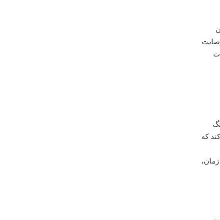
ن
 ۱۶:۹، تجربه ای بصری رضایت
د و جزئیات
کان
نگ
ند که
Fu نمایش دهد که در آن زمان،
 بعدی فعال (Active 3D) بود. این