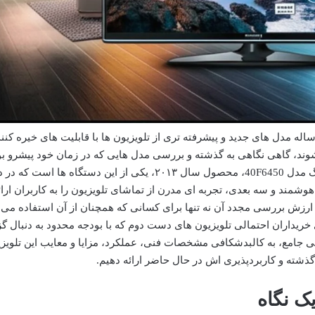
له مدل های جدید و پیشرفته تری از تلویزیون ها با قابلیت های خیره کنن
زار می شوند، گاهی نگاهی به گذشته و بررسی مدل هایی که در زمان خود پیشرو بو
خالی از لطف نیست. تلویزیون هوشمند سامسونگ مدل 40F6450، محصول سال ۲۰۱۳، یکی از این دستگاه ها اس
اینچی Full HD و قابلیت های هوشمند و سه بعدی، تجربه ای مدرن از تماشای تلویزیون را به کاربران ا
 ارزش بررسی مجدد آن نه تنها برای کسانی که همچنان از آن استفاده می 
ی خریداران احتمالی تلویزیون های دست دوم که با بودجه محدود به دنبال گز
ی جامع، به کالبدشکافی مشخصات فنی، عملکرد، مزایا و معایب این تلویز
ر گذشته و کاربردپذیری اش در حال حاضر ارائه دهیم.
ک نگاه