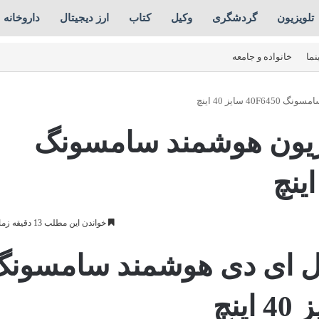
تلویزیون
گردشگری
وکیل
کتاب
ارز دیجیتال
داروخانه
نما
خانواده و جامعه
 سایز 40 اینچ
یزیون هوشمند سامسونگ
خواندن این مطلب 13 دقیقه زمان میبرد
ال ای دی هوشمند سامسون