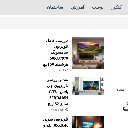
کنکور
پوست
آموزش
ساختمان
بررسی کامل
تلویزیون
سامسونگ
50KU7970
هوشمند 50 اینچ
1 هفته پیش
نقد و بررسی
تلویزیون جی
پلاس GTV-
32RD416N
گ
سایز 32 اینچ
18/08/1404
تلویزیون سونی
85X85K: نقد و