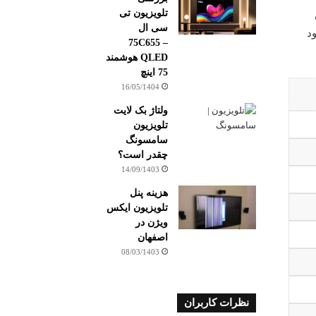
تلویزیون تی
سی ال
خود
75C655 –
QLED هوشمند
75 اینچ
16/05/1404
ولتاژ بک لایت
تلویزیون
سامسونگ
چقدر است؟
14/09/1403
هزینه پنل
تلویزیون ایکس
ویژن در
اصفهان
08/03/1403
نظرات کاربران