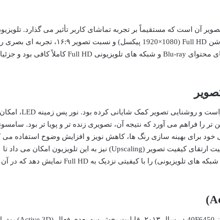
یر آن است که مستقیماً بر تجربه تماشای کاربر تأثیر می گذارد. تلویزیو
سامسونگ 40F6450 در زمان عرضه خود با رزولوشن Full HD (1920×1080 پیکسل) و نسبت تصویر
بخش را فراهم می کرد. این رزولوشن برای تماشای محتوای Blu-ray و شبکه های تلویزیونی Full HD کاملاً کافی بو
استفاده از پنل LED در این تلویزیون به بهبود کنتراست و روشنایی تصویر کمک شایانی کرده بود. نور پس زمینه LED، ام
 را فراهم می آورد که نتیجه آن، تصویری زنده تر و پویا تر بود. سامسو
 خود برای بهینه سازی رنگ ها، کاهش نویز و افزایش وضوح استفاده می ک
در 40F6450 نیز این بهبودها مشاهده می شد. قابلیت ارتقای کیفیت تصویر (Upscaling) نیز به این تلویزیون امکان می داد تا
محتوای با رزولوشن پایین تر (مانند DVD یا برخی شبکه های تلویزیونی) را با کیفیتی نزدیک به ll HD
یکی از ویژگی های برجسته و هیجان انگیز تلویزیون 40F6450 در سال ۲۰۱۳، قابلیت پخش سه