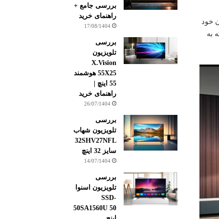
بررسی جامع +
راهنمای خرید
ز سال ۲۰۱۳ است که در زمان خود
17/08/1404
که به
بررسی
تلویزیون
X.Vision
55X25 هوشمند
55 اینچ |
راهنمای خرید
26/07/1404
بررسی
تلویزیون شهاب
32SHV27NFL
سایز 32 اینچ
14/07/1404
بررسی
تلویزیون اسنوا
SSD-
50SA1560U 50
اینچ