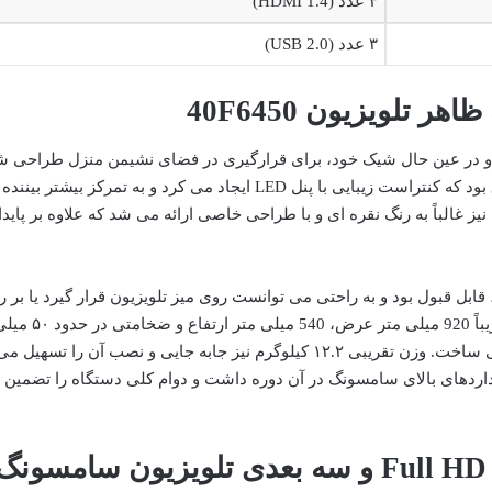
۴ عدد (HDMI 1.4)
۳ عدد (USB 2.0)
 تلویزیون 40F6450
40 با طراحی مینیمال و در عین حال شیک خود، برای قرارگیری در فضای نشیمن منزل طراحی 
بود. قاب دور نمایشگر معمولاً به رنگ مشکی براق بود که کنتراست زیبایی با پنل LED ایجاد می کرد و به تمرکز بیشتر بین
ز غالباً به رنگ نقره ای و با طراحی خاصی ارائه می شد که علاوه بر پاید
ابل قبول بود و به راحتی می توانست روی میز تلویزیون قرار گیرد یا بر 
دیوار نصب شود. ابعاد کلی تلویزیون بدون پایه تقریباً 920 م
داشت که آن را برای فضاهای متوسط مناسب می ساخت. وزن تقریبی ۱۲.۲ کیلوگرم نیز جابه جایی و نصب آن را تس
داردهای بالای سامسونگ در آن دوره داشت و دوام کلی دستگاه را تضمین
کیفیت تصویر: تجربه بصری Full HD و سه بعدی تلویزیون سامسونگ