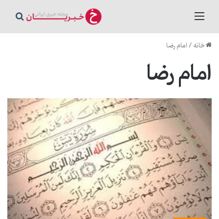
منو
جستج
خانه
/
امام رضا
امام رضا