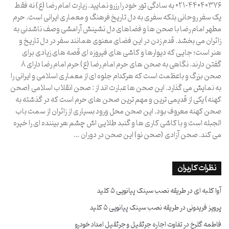
۴۴۰۴۰۳۷۶-۰۲۱ به سادگی تور خود را رزرو نمایید. زیارت امام رضا (ع) نه فقط
یک سفر روحانی بلکه سفری به دل تاریخ فرهنگ و معماری ایرانی است. حرم
مطهر امام رضا با صحن ها و فضاهای دل نشینش آرامشی وصف ناشدنی به
زائران می بخشد. قدم زدن در این فضای معنوی همانند سفر در دل تاریخ و
هنر است؛ جایی که دیوارها و کاشی های فیروزه ای قصه های زیادی برای
گفتن دارند. نگاهی به صحن های حرم امام رضا (ع) حرم امام رضا دارای ۸
صحن بزرگ و باعظمت است که هرکدام جلوه ای از معماری اسلامی و ایرانی را
به نمایش می گذارد. این صحن ها عبارت اند از : صحن انقلاب اسلامی (صحن
کهنه) یکی از قدیمی ترین و مهم ترین صحن های حرم است که در گذشته به
صحن کهنه معروف بود. این صحن محل ورود بسیاری از زائران از سمت باب
الجبله است و با کاشی کاری ها و گنبد طلایی اش چشم هر بیننده ای را خیره
می کند. صحن آزادی (صحن نو) این صحن در دوران …
نظرات کاربران
آوا کلبه ای
در
طریقه نصب سینک پیانویی ۵ کلید
پرویز فریدونی
در
طریقه نصب سینک پیانویی ۵ کلید
فاطمه گلرخ
در
تفاوت اجاره جرثقیل و جرثقیل امداد خودرو