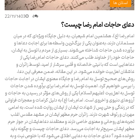
استان ها
22/11/1403
4
دعای حاجات امام رضا چیست؟
امام رضا (ع)، هشتمین امام شیعیان، به دلیل جایگاه ویژه‌ای که در میان
مسلمانان دارند، به‌عنوان یکی از بزرگ‌ترین واسطه‌ها برای اجابت دعاها و
برآورده شدن حاجات شناخته می‌شوند. بسیاری از مردم با توسل به ایشان،
حاجات خود را از خداوند طلب می‌کنند. دعای حاجات امام رضا یکی از
دعاهایی است که با نیتی خالصانه و قلبی سرشار از امید، توسط زائران و
عاشقان اهل‌بیت خوانده می‌شود. در این مقاله، ضمن معرفی این دعا،
روش‌های صحیح توسل به امام رضا و جایگاه معنوی ایشان در اجابت حاجات
را بررسی خواهیم کرد. اهمیت توسل به امام رضا برای برآورده شدن حاجات
توسل به اهل‌بیت (علیهم‌السلام) یکی از روش‌های مؤثر در رسیدن به حاجات و
آرزوهای دنیوی و اخروی است. امام رضا (ع) به دلیل کرامات و معجزات فراوانی
که در زندگی و حتی پس از شهادت ایشان از ایشان روایت شده است، به امامی
مهربان و رئوف شهرت دارند. زائران حرم مطهر ایشان در مشهد مقدس اغلب
تجربه‌های روحانی و معنوی خاصی دارند و معتقدند دعاهایشان در جوار حرم
مطهر ایشان سریع‌تر به اجابت می‌رسد. دعای حاجات چیست و چگونه باید
خوانده شود؟ دعای حاجات به دعایی اطلاق می‌شود که با خلوص نیت و به