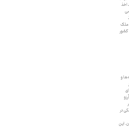
 اخذ
صی
د ملک
 کشور
ها و
ای
رزو
کی در
ن. این