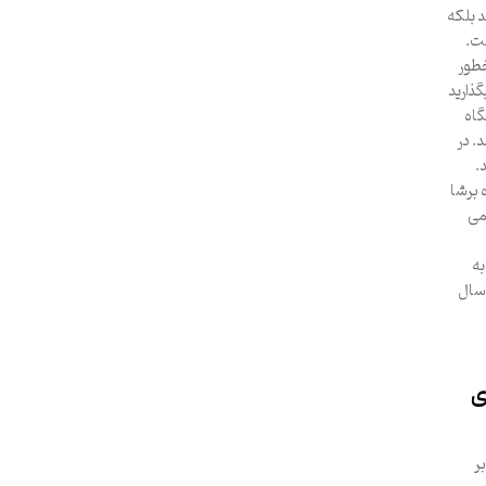
 بلکه
ست.
خطور
ذارید
گاه
. در
.
 برشا
می
ه
 سال
ی
ر