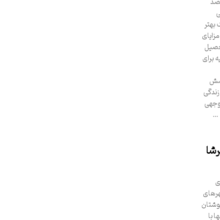
قصد
ی
 بهتر
مزایای
تحصیل
ه برای
وشش
زندگی
توجهی
 …
رشا
ی
هرهای
گوشتان
ا با