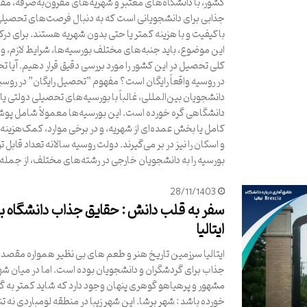
کشور، با دانشگاه‌های معتبر و شهریه‌های مقرون‌به‌صرفه، م
جذابی برای دانشجویانی است که به دنبال فرصت‌های تحصیل
باکیفیت و با هزینه کمتر یا حتی بدون شهریه هستند. برای درک
این موضوع، باید جنبه‌های مختلف بورسیه‌ها، شرایط لازم، و 
کلی تحصیل در این کشور را مورد بررسی دقیق قرار دهیم. آیا 
در روسیه واقعاً رایگان است؟ مفهوم “تحصیل رایگان” در روسی
دانشجویان بین‌المللی، غالباً با بورسیه‌های تحصیلی دولتی یا
دانشگاهی گره خورده است. این بورسیه‌ها معمولاً شامل پ
کامل یا بخش عمده‌ای از شهریه، و در برخی موارد، کمک‌هزینه 
و اسکان را نیز در بر می‌گیرند. دولت روسیه سالانه تعداد قابل 
بورسیه را به دانشجویان خارجی در رشته‌های مختلف، از جمله
28/11/1403
سفر به قلب دانش : حقایق جذاب دانشگاه ب
ایتالیا
ایتالیا سرزمین تاریخ هنر و طعم های بی نظیر همواره مقصد
جذاب برای گردشگران و دانشجویان بوده است. اما در میان ش
مشهور و پرهیاهو گوهری پنهان وجود دارد که شاید کمتر به 
خورده باشد : شهر برشا. این شهر زیبا در منطقه لومباردی نه تنه