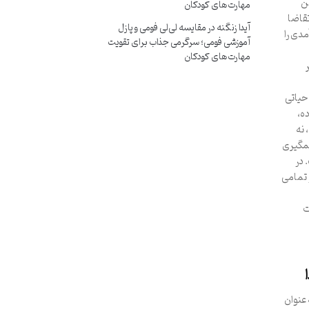
ین
مهارت‌های کودکان
تقاضا
آیدا زنگنه
در
مقایسه لی‌لی فومی و پازل
دی را
آموزشی فومی؛ سرگرمی جذاب برای تقویت
مهارت‌های کودکان
 حیاتی
ه،
 نه
مگیری
 در
در تمامی
ت
 کانادا (Start-Up Visa Program) به عنوان