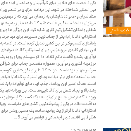
یکی از فرصت‌های طلایی برای کارآفرینان و صاحبان ایده‌های نو
بین‌المللی شناخته می‌شود. این برنامه، مزایای بی‌شماری را ب
متقاضیان و خانواده‌هایشان به ارمغان می‌آورد که از مهم‌ترین
می‌توان به اخذ مستقیم اقامت دائم کانادا، عدم نیاز به پیشنها
شغلی و امکان تشکیل تیم کاری اشاره کرد. این ویژگی‌ها ویزای
گری و اقامتی
استارتاپ کانادا را به یکی از جذاب‌ترین مسیرها برای مهاجرت و
راه‌اندازی کسب‌وکار در این کشور تبدیل کرده است. در ادامه به
این مزایای کلیدی می‌پردازیم. ویزای استارتاپ کانادا: دروازه‌ای 
نوآوری، رشد و اقامت دائم کانادا، با اکوسیستم پویا و رو به رش
در زمینه فناوری و نوآوری، همواره مقصدی جذاب برای کارآفرینا
سراسر جهان بوده است. دولت کانادا برای تقویت این اکوسیس
جذب استعدادهای برتر، برنامه ویزای استارتاپ کانادا را طراحی
است. هدف اصلی این برنامه، جذب ایده‌های نوآورانه با پتانس
رشد بالا و ایجاد شغل برای کانادایی‌هاست. این ویزا نه تنها ی
ورود، بلکه فرصتی جامع برای توسعه یک کسب‌وکار موفق و د
به اقامت دائم در یکی از پیشرفته‌ترین کشورهای دنیاست. ویزا
استارتاپ کانادا فراتر از یک روادید ساده، یک مسیر روشن برای
شکوفایی اقتصادی و اجتماعی را فراهم می‌آورد. 5 …
12/06/1404