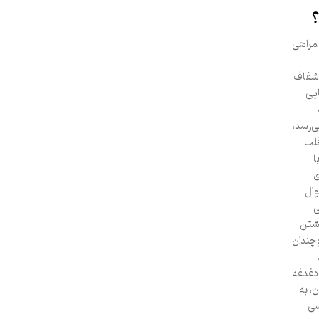
؟
همراهی
ی شفاف
ایی
ی‌رسد،
قلب
ا
ی
وال
ی
اشتن
وچندان
 دغدغه
، به
سی