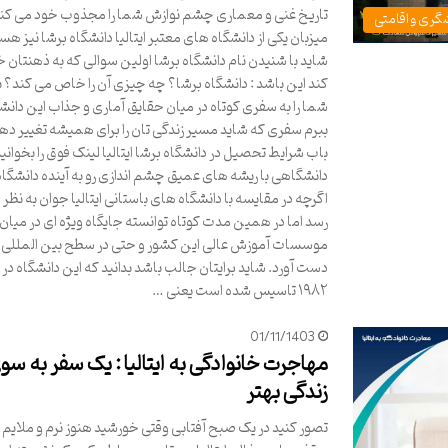
تاریخ غنی و معماری چشم نوازش شما را مجذوب خود می کند
گری و اقامتی
میزبان یکی از دانشگاه های معتبر ایتالیا دانشگاه برشا نیز ه
شاید با شنیدن نام دانشگاه برشا اولین سوالی که به ذهنتان 
کند این باشد : دانشگاه برشا؟ چه چیزی آن را خاص می کند؟ بگ
شما را به سفری کوتاه در میان حقایق آماری و جذاب این دانش
ببرم سفری که شاید مسیر زندگی تان را برای همیشه تغییر دهد
باب شرایط تحصیل در دانشگاه برشا ایتالیا لینک فوق را بخوانید
دانشگاهی با ریشه های عمیق چشم اندازی رو به آینده دانشگاه
اگرچه در مقایسه با دانشگاه های باستانی ایتالیا جوان به نظر 
رسد اما در همین مدت کوتاه توانسته جایگاه ویژه ای در میان
موسسات آموزش عالی این کشور و حتی در سطح بین المللی ب
دست آورد. شاید برایتان جالب باشد بدانید که این دانشگاه در
۱۹۸۲ تاسیس شده است یعنی …
01/11/1403
مهاجرت خانوادگی به ایتالیا : یک سفر به سو
زندگی بهتر
تصور کنید در یک صبح آفتابی وقتی خورشید هنوز نرم و ملایم ب