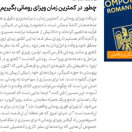
چطور در کمترین زمان ویزای رومانی بگیریم
دریافت ویزای رومانی در کمترین زمان با برنامه‌ریزی دقیق و 
متخصصان کاملاً ممکن است. با عضویت رومانی در شینگن،
فرآیندها تغییر کرده‌اند و حالا بیش از همیشه نیازمند مسیر
و گام‌به‌گام هستیم تا رویای سفر شما به این کشور زیبای اروپ
محقق شود و وقت و انرژی‌تان به هدر نرود. زمانی که به سفر به
کشوری مانند رومانی فکر می‌کنیم، اولین چیزی که به ذهن م
گری و اقامتی
مراحل و دغدغه‌های ویزا است. رومانی کجاست؟ کشوری در 
اروپا، با طبیعتی بکر، شهرهای تاریخی و فرهنگی غنی که اکنون ب
پیوستن به حوزه شینگن، دروازه‌های خود را بیش از پیش به رو
جهان گشوده است. اما برای بسیاری از مهاجرت به رومانی، س
اصلی این است که چگونه می‌توانند بدون اتلاف وقت و با خیال
آسوده، این مسیر را طی کنند؟ اینجا جایی است که اهمیت د
یک راهنمای جامع و یک همراه مطمئن، مانند رویزا گروپ، د
می‌شود. آیا ویزای فوری رومانی واقعیت دارد؟ چرا زمان برای ما
ارزشمند است؟ در دنیای امروز که هر لحظه آن ارزشمند است،
«سریعترین راه گرفتن ویزای رومانی» برای بسیاری از متقاضیان
خصوص آن‌هایی که برنامه‌های سفر، کاری یا تحصیلی حسا