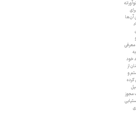
آورانه
رای
 آن‌ها
د
 معرفی
به
د خود
ن از
تم و
 کرده
یل
ک مجوز
ستیابی
ی