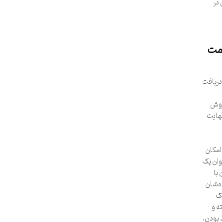
در
امت
 دریافت
 عدم فروش
نهایت
امکان
نوان یک
با
ه‌شان
لک
ه و
 بودن،