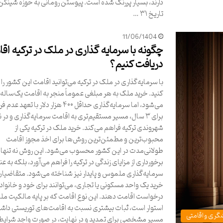
دارند، بسیار پررنگ شده است. پیوستن رومانی به حوزه شینگن 
تاریخ ۳۱ …
11/06/1404
چگونه با سرمایه گذاری در ملک در ترکیه اق
دریافت کنیم؟
با سرمایه‌گذاری در ملک در ترکیه می‌توانید اقامت این کشور را
کنید. خرید ملک به هر مبلغی عموماً منجر به اقامت یک‌ساله
می‌شود، اما سرمایه‌گذاری حداقل ۴۰۰ هزار دلار با تعهد
برای ۳ سال، مسیر مستقیم‌تری به اقامت سرمایه‌گذاری و در 
شهروندی ترکیه فراهم می‌کند. خرید ملک در ترکیه یکی از
محبوب‌ترین و مطمئن‌ترین روش‌ها برای اخذ مجوز اقامت
طولانی‌مدت در این کشور محسوب می‌شود. این روش نه تنها 
برخورداری از مزایای زندگی در ترکیه را فراهم می‌آورد، بلکه به ع
سرمایه‌گذاری ملموس و پایدار نیز شناخته می‌شود. متقاضیان 
خرید یک واحد مسکونی یا تجاری، می‌توانند برای خود و خانواد
درخواست اقامت دهند. این نوع اقامت که بر پایه مالکیت م
استوار است، ثبات بیشتری نسبت به اقامت‌های توریستی داشت
گری و اقامتی
مسیر مشخصی برای تمدید و در نهایت، در صورت واجد شرایط