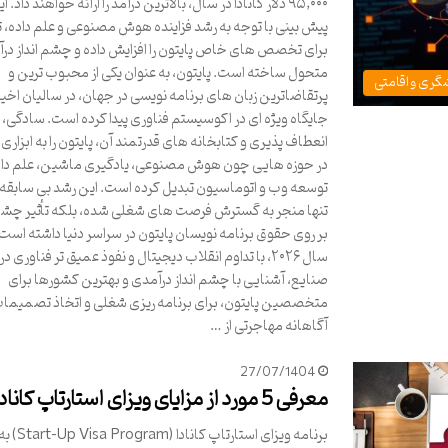
۹۵,۰۰۰ دلار کانادا در سال، بالاترین درآمد را ارائه خواهند داد. ا
پیش بینی با توجه به رشد فزاینده هوش مصنوعی و علم داده، 
برای تخصص های خاص پایتون را افزایش داده و چشم انداز درآم
متحول ساخته است. پایتون، به عنوان یکی از محبوب ترین و
گری و اقامتی
پرتقاضاترین زبان های برنامه نویسی در جهان، در سالیان اخیر
جایگاه ویژه ای در اکوسیستم فناوری پیدا کرده است. سادگی،
انعطاف پذیری و کتابخانه های قدرتمند آن، پایتون را به ابزاری
در حوزه هایی چون هوش مصنوعی، یادگیری ماشین، علم داد
توسعه وب و اتوماسیون تبدیل کرده است. این رشد بی سابقه،
تنها منجر به گسترش فرصت های شغلی شده، بلکه تأثیر چش
بر روی حقوق برنامه نویسان پایتون در سراسر دنیا داشته است.
سال ۲۰۲۶، با تداوم انقلاب دیجیتال و نفوذ عمیق تر فناوری 
صنایع، آشنایی با چشم انداز درآمدی و بهترین کشورها برای
متخصصین پایتون، برای برنامه ریزی شغلی و اتخاذ تصمیما
آگاهانه مهاجرتی از …
27/07/1404
معرفی 5 مورد از مزایای ویزای استارتاپ کانادا
برنامه ویزای استارتاپ