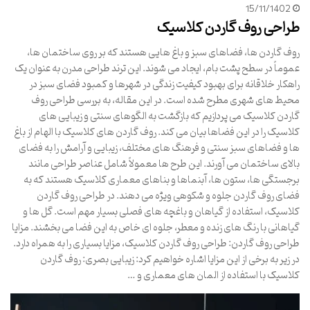
15/11/1402
طراحی روف گاردن کلاسیک
روف گاردن ها، فضاهای سبز و باغ هایی هستند که بر روی ساختمان ها،
عموماً در سطح پشت بام، ایجاد می شوند. این ترند طراحی مدرن به عنوان یک
راهکار خلاقانه برای بهبود کیفیت زندگی در شهرها و کمبود فضای سبز در
محیط های شهری مطرح شده است. در این مقاله، به بررسی طراحی روف
گاردن کلاسیک می پردازیم که بازگشت به الگوهای سنتی و زیبایی های
کلاسیک را در این فضاها بیان می کند. روف گاردن های کلاسیک با الهام از باغ
ها و فضاهای سبز سنتی و فرهنگ های مختلف، زیبایی و آرامش را به فضای
بالای ساختمان می آورند. این طرح ها معمولاً شامل عناصر طراحی مانند
برجستگی ها، ستون ها، آبنماها و بناهای معماری کلاسیک هستند که به
فضای روف گاردن جلوه و شکوهی ویژه می دهند. در طراحی روف گاردن
کلاسیک، استفاده از گیاهان و باغچه های فصلی بسیار مهم است. گل ها و
گیاهانی با رنگ های زنده و معطر، جلوه ای خاص به این فضا می بخشند. مزایا
طراحی روف گاردن: طراحی روف گاردن کلاسیک، مزایا بسیاری را به همراه دارد.
در زیر به برخی از این مزایا اشاره خواهیم کرد: زیبایی بصری: روف گاردن
کلاسیک با استفاده از المان های معماری و …