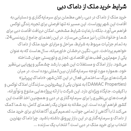
شرایط خرید ملک از داماک دبی
خرید ملک از داماک در دبی، راهی مطمئن برای سرمایه‌گذاری و دستیابی به
اقامت این شهر پویاست. این مسیر نه تنها فرصتی برای تجربه زندگی لوکس
فراهم می‌آورد، بلکه با رعایت شرایط مشخص، امکان دریافت اقامت دبی برای
شما و خانواده‌تان را نیز ممکن می‌سازد. در این راهنمای جامع از رزیدنسی24،
به تمام جزئیات مربوط به شرایط، مراحل و مزایای خرید ملک از داماک
خواهیم پرداخت. دبی، نگین درخشان خاورمیانه، سال‌هاست که به عنوان
یکی از مهم‌ترین قطب‌های اقتصادی، تجاری و توریستی جهان شناخته
می‌شود. بازار املاک و مستغلات این شهر، با رشد چشمگیر و پویایی بی‌نظیر
خود، همواره مورد توجه سرمایه‌گذاران بین‌المللی بوده است. در میان
شرکت‌های بزرگ ساختمانی فعال در این کلان‌شهر، «داماک پرپرتیز»
(DAMAC Properties) به عنوان یکی از پیشروترین سازندگان املاک لوکس و
باکیفیت، جایگاه ویژه‌ای دارد. این شرکت با ارائه پروژه‌هایی متنوع و نوآورانه،
فرصت‌های بی‌نظیری را برای سرمایه‌گذاری در دبی و همچنین اخذ اقامت این
کشور فراهم آورده است. این مقاله به عنوان یک راهنمای کامل، به شما کمک
می‌کند تا با آگاهی از تمامی جوانب، تصمیم‌گیری آگاهانه‌ای برای خرید ملک
از داماک و سرمایه‌گذاری در این بازار پررونق داشته باشید. چرا داماک بهترین
انتخاب برای خرید ملک در دبی است؟ انتخاب یک سازنده …