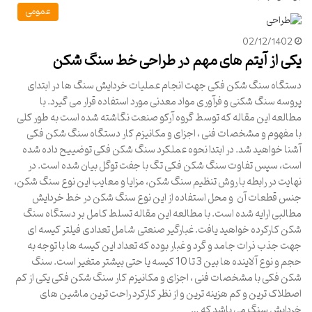
عمومی
02/12/1402
یکی از آیتم های مهم در طراحی خط سنگ شکن
دستگاه سنگ شکن فکی جهت انجام عملیات خردایش سنگ ها در ابتدای
پروسه سنگ شکنی و فرآوری مواد معدنی مورد استفاده قرار می گیرد. با
مطالعه این مقاله که توسط گروه آرکو صنعت نگاشته شده است به طور کلی
با مفهوم و مشخصات فنی ، اجزای و مکانیزم کار دستگاه سنگ شکن فکی
آشنا خواهید شد. در ابتدا نحوه عملکرد سنگ شکن فکی توضییح داده شده
است، سپس تفاوت سنگ شکن فکی تگ با جفت توگل بیان شده است. در
نهایت در رابطه با روش تنظیم سنگ شکن، مزایا و معایب این نوع سنگ شکن،
جنس قطعات آن و محل استفاده از این نوع سنگ شکن در خط خردایش
مطالبی ارایه شده است. با مطالعه این مقاله تسلط کامل بر دستگاه سنگ
شکن کارکرده خواهید یافت. غبارگیر صنعتی شامل تعدادی فیلتر کیسه ای
جهت جذب ذرات جامد و گرد و غبار بوده که تعداد این کیسه ها با توجه به
حجم و نوع آلاینده ها بین 3 تا 10 کیسه یا حتی بیشتر متغیر است. سنگ
شکن فکی با مشخصات فنی ، اجزای و مکانیزم کار سنگ شکن فکی یکی از کم
اصطلاک ترین و کم هزینه ترین و از نظر کارکرد راحت ترین ماشین های
خردایش سنگ می باشد که …