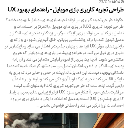
23/09/1404
طراحی تجربه کاربری بازی موبایل – راهنمای بهبود UX
چگونه طراحی تجربه کاربری می تواند تجربه بازی های موبایل را بهبود بخشد؟
طراحی تجربه کاربری (UX) در بازی های موبایل، با تمرکز بر احساسات و
تعامل بازیکنان، می تواند بازی را از یک سرگرمی زودگذر به تجربه ای ماندگار و
عمیق تبدیل کند. با درک روانشناسی بازیکن، خلق گیم پلی شهودی و ارائه ی
بازخوردهای مؤثر، UX لایه های پنهان جذابیت را آشکار می سازد و بازیکنان را در
دنیای بازی غرق می کند. در هیاهوی پرشمار بازی های موبایلی که هر روز
منتشر می شوند، آنچه یک بازی را از انبوه رقبایش متمایز می کند و آن را به
پدیده ای ماندگار در ذهن بازیکنان تبدیل می سازد، تنها گرافیک خیره کننده یا
داستانی پیچیده نیست. این تمایز غالباً ریشه در حس و حالی دارد که بازی به
بازیکن القا می کند؛ تجربه ای که او با آن زندگی می کند و بارها و بارها به آن
بازمی گردد. اینجاست که طراحی تجربه کاربری (UX) به عنوان قلب تپنده
موفقیت، نقش خود را آشکار می سازد. UX فراتر از زیبایی های بصری یا رابط
کاربری چشم نواز (UI) است؛ به عمق تعاملات بازیکن با دنیای بازی می رود،
احساسات او را درگیر می کند و لحظاتی فراموش نشدنی …