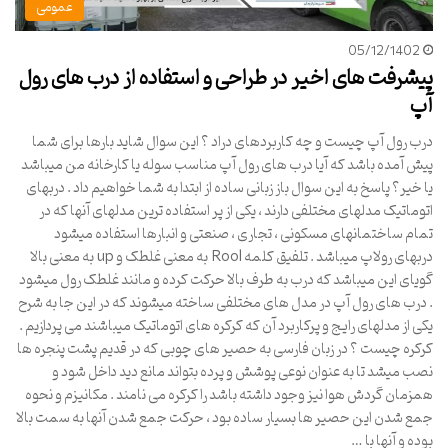
عمومی
05/12/1402
پیشرفت های اخیر در طراحی و استفاده از درب های رول
آپ
درب رول آپ چیست و چه کاربردهای دراد ؟ این سوال شاید بارها برای شما
پیش آمده باشد که آیا درب های رول آپ مناسب سوله یا کارخانه من میباشد
یا خیر؟ پاسخ به این سوال باز زبانی ساده از ابتدا به شما خواهیم داد . دربهای
اتوماتیک مدلهای مختلفی دارند ، یکی از پر استفاده ترین مدلهای آنها که در
تمام ساختمانهای مسکونی ، تجاری ، صنعتی و انبارها استفاده میشود
دربهای رولاپ میباشد . تلفیق کلمه Rool به معنی غلطک و up به معنی بالا
گویای این میباشد که درب به طرف بالا حرکت کرده و مانند غلطک رول میشود
. درب های رول آپ در مدل های مختلفی ساخته میشوند که در این جا به شرح
یکی از مدلهای رایج و پرکاربرد آن که کرکره های اتوماتیک میباشند می پردازیم .
کرکره چیست ؟ در زبان فارسی به حصیر های چوبی که در قدیم پشت پنجره ها
نصب میشد تا به عنوان نوعی پوشش و پرده بتواند مانع دید داخل شود و
همزمان گردش هوا نیز وجود داشته باشد را کرکره می نامند . مکانیزم و نحوه
جمع شدن این حصیر ها بسیار ساده بود ، حرکت جمع شدن آنها به سمت بالا
بوده و آنها با …