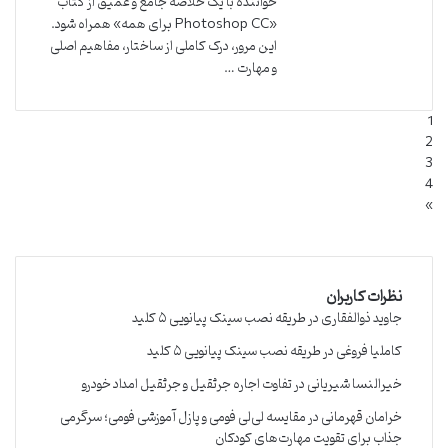
خواننده با یک خلاصه جامع و عمیق از کتاب
«Photoshop CC برای همه» همراه شود.
این مرور، درک کاملی از ساختار، مفاهیم اصلی
و مهارت …
1
2
3
4
»
نظرات کاربران
جاوید ذوالفقاری
در
طریقه نصب سینک پیانویی ۵ کلید
کاملیا فروغی
در
طریقه نصب سینک پیانویی ۵ کلید
خیرالنسا شیریانی
در
تفاوت اجاره جرثقیل و جرثقیل امداد خودرو
خرامان قهرمانی
در
مقایسه لی‌لی فومی و پازل آموزشی فومی؛ سرگرمی
جذاب برای تقویت مهارت‌های کودکان