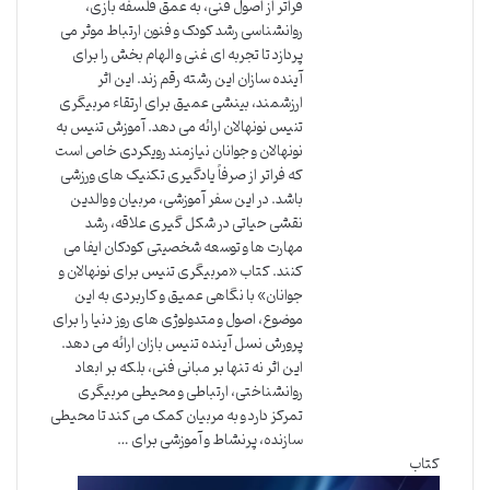
فراتر از اصول فنی، به عمق فلسفه بازی،
روانشناسی رشد کودک و فنون ارتباط موثر می
پردازد تا تجربه ای غنی و الهام بخش را برای
آینده سازان این رشته رقم زند. این اثر
ارزشمند، بینشی عمیق برای ارتقاء مربیگری
تنیس نونهالان ارائه می دهد. آموزش تنیس به
نونهالان و جوانان نیازمند رویکردی خاص است
که فراتر از صرفاً یادگیری تکنیک های ورزشی
باشد. در این سفر آموزشی، مربیان و والدین
نقشی حیاتی در شکل گیری علاقه، رشد
مهارت ها و توسعه شخصیتی کودکان ایفا می
کنند. کتاب «مربیگری تنیس برای نونهالان و
جوانان» با نگاهی عمیق و کاربردی به این
موضوع، اصول و متدولوژی های روز دنیا را برای
پرورش نسل آینده تنیس بازان ارائه می دهد.
این اثر نه تنها بر مبانی فنی، بلکه بر ابعاد
روانشناختی، ارتباطی و محیطی مربیگری
تمرکز دارد و به مربیان کمک می کند تا محیطی
سازنده، پرنشاط و آموزشی برای …
کتاب