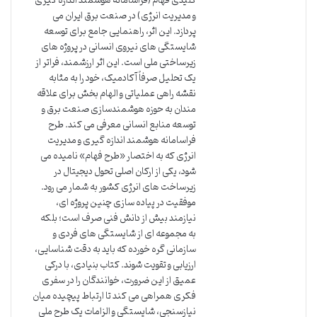
کلیدی فهام (فراسامانه هوشمند اندازه گیری
و مدیریت انرژی) در صنعت برق ایران می
پردازد. این اثر، راهنمایی جامع برای توسعه
شایستگی های نیروی انسانی در پروژه های
زیرساختی ملی است. این اثر ارزشمند، فراتر از
یک تحلیل صرفاً آکادمیک، خود را به مثابه
نقشه راهی عملیاتی و الهام بخش برای علاقه
مندان به حوزه هوشمندسازی صنعت برق و
توسعه منابع انسانی معرفی می کند. طرح
فراسامانه هوشمند اندازه گیری و مدیریت
انرژی که به اختصار «طرح فهام» نامیده می
شود، یکی از ارکان اصلی تحول دیجیتال در
زیرساخت های انرژی کشور به شمار می رود.
موفقیت در پیاده سازی چنین پروژه ای،
نیازمند بیش از دانش فنی صرف است؛ بلکه
به مجموعه ای از شایستگی های فردی و
سازمانی گره خورده که باید به دقت شناسایی،
ارزیابی و تقویت شوند. کتاب بنیادی، با درکی
عمیق از این ضرورت، خوانندگان را در سفری
فکری همراهی می کند تا ارتباط پیچیده میان
نیازسنجی، شایستگی و الزامات یک طرح ملی