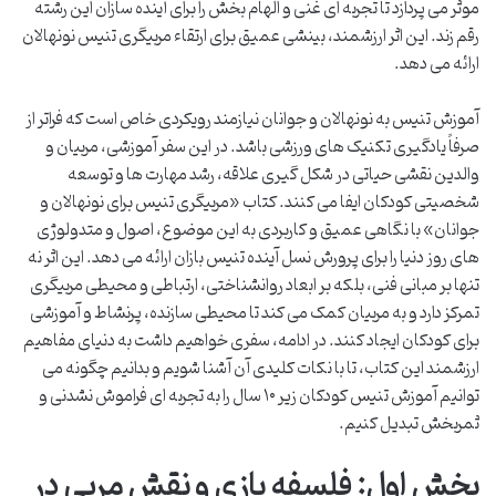
موثر می پردازد تا تجربه ای غنی و الهام بخش را برای آینده سازان این رشته
رقم زند. این اثر ارزشمند، بینشی عمیق برای ارتقاء مربیگری تنیس نونهالان
ارائه می دهد.
آموزش تنیس به نونهالان و جوانان نیازمند رویکردی خاص است که فراتر از
صرفاً یادگیری تکنیک های ورزشی باشد. در این سفر آموزشی، مربیان و
والدین نقشی حیاتی در شکل گیری علاقه، رشد مهارت ها و توسعه
شخصیتی کودکان ایفا می کنند. کتاب «مربیگری تنیس برای نونهالان و
جوانان» با نگاهی عمیق و کاربردی به این موضوع، اصول و متدولوژی
های روز دنیا را برای پرورش نسل آینده تنیس بازان ارائه می دهد. این اثر نه
تنها بر مبانی فنی، بلکه بر ابعاد روانشناختی، ارتباطی و محیطی مربیگری
تمرکز دارد و به مربیان کمک می کند تا محیطی سازنده، پرنشاط و آموزشی
برای کودکان ایجاد کنند. در ادامه، سفری خواهیم داشت به دنیای مفاهیم
ارزشمند این کتاب، تا با نکات کلیدی آن آشنا شویم و بدانیم چگونه می
توانیم آموزش تنیس کودکان زیر ۱۰ سال را به تجربه ای فراموش نشدنی و
ثمربخش تبدیل کنیم.
بخش اول: فلسفه بازی و نقش مربی در