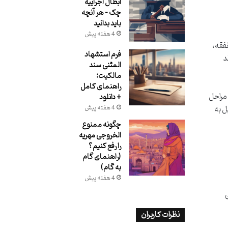
ابطال اجراییه
چک – هر آنچه
باید بدانید
4 هفته پیش
نفقه،
فرم استشهاد
د
المثنی سند
مالکیت:
راهنمای کامل
 مراحل
+ دانلود
ل به
4 هفته پیش
چگونه ممنوع
الخروجی مهریه
را رفع کنیم؟
(راهنمای گام
به گام)
4 هفته پیش
ی
نظرات کاربران