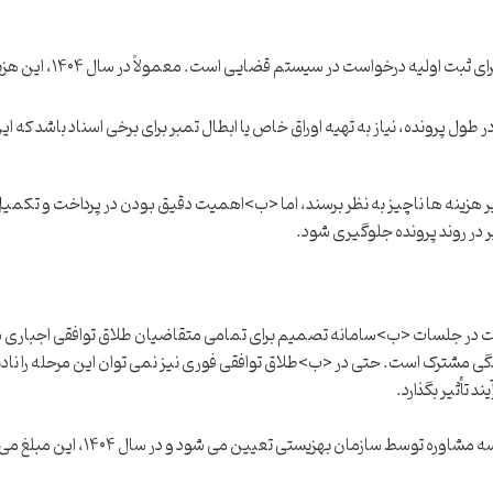
این مبلغ برای ثبت اولیه درخواست در سیستم قضایی است.
ول پرونده، نیاز به تهیه اوراق خاص یا ابطال تمبر برای برخی اسناد باشد که ای
یر هزینه ها ناچیز به نظر برسند، اما <ب>اهمیت دقیق بودن در پرداخت و تکمی
یر در روند پرونده جلوگیری شود.
واده و شرکت در جلسات <ب>سامانه تصمیم برای تمامی متقاضیان طلاق توافقی اجباری 
 مشترک است. حتی در <ب>طلاق توافقی فوری نیز نمی توان این مرحله را نادی
 تأثیر بگذارد.
معمولاً هزینه هر جلسه مشاوره توسط سازمان بهزیستی تعیین می شود و در 