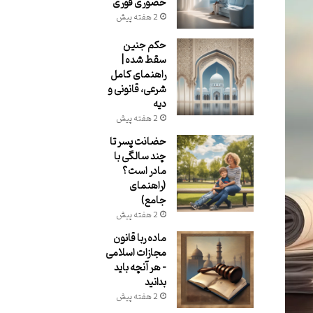
حضوری فوری
2 هفته پیش
حکم جنین
سقط شده |
راهنمای کامل
شرعی، قانونی و
دیه
2 هفته پیش
حضانت پسر تا
چند سالگی با
مادر است؟
(راهنمای
جامع)
2 هفته پیش
ماده ربا قانون
مجازات اسلامی
– هر آنچه باید
بدانید
2 هفته پیش