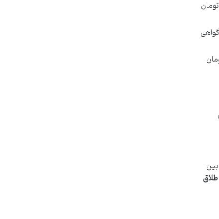
برگزار می شود که در مجموع، هزینه ای در حدود ۵۲۰ هزار تومان
گواهی
حله نیز هزینه ای بین 80 تا 140 هزار تومان
 بین
طلاق