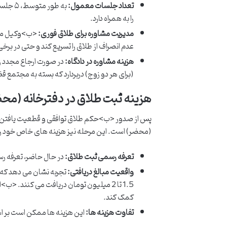
تعداد جلسات معمول:
را به همراه دارد.
مدیریت مشاوره برای طلاق فوری:
<ب>وکیل متخص
عدم انصراف از طلاق را تسریع کند و حتی در برخ
هزینه مشاوره در دادگاه:
(برای هر دو زوج) دربردارد که بسته به مجتمع
هزینه ثبت طلاق در دفترخانه (مح
پس از صدور <ب>حکم طلاق توافقی و قطعیت یافتن آن
(محضر) است. این مرحله نیز هزینه های خاص خود را د
تعرفه رسمی ثبت طلاق:
در حال حاضر، تعرفه رسمی ثبت 
واقعیت مبالغ دریافتی:
تجربه نشان می دهد که ب
1.5 تا 2 میلیون تومان دریافت می کنند. <ب>انتخاب دفترخانه ای با ظرفیت مناسب و سرعت عمل بالا، می تواند به
کمک کند.
تفاوت هزینه ها:
این هزینه ها ممکن است بر ا