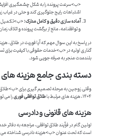
<ب>سرعت پرونده را به شکل چشمگیری افزایش دهد
اشتباهات رایج جلوگیری کند و حتی در غیاب زو
آماده سازی دقیق و کامل مدارک:
<ب>تکمیل به 
و توافقنامه، مانع از برگشت پرونده و اتلاف زما
در پاسخ به این سوال مهم که آیا فوریت در طلاق، هزین
گذاری اولیه در <ب>خدمات حقوقی با کیفیت برای تسری
بلندمدت منجر به صرفه جویی شود.
دسته بندی جامع هزینه های طلاق
وقتی زوجین به مرحله تصمیم گیری برای <ب>طلاق توافق
۱۴۰۴، هزینه های مرتبط با
طلاق توافقی فوری
را می تو
هزینه های قانونی و دادرسی
اولین گام در فرآیند طلاق توافقی، مراجعه به دفات
است که تحت عنوان <ب>هزینه دادرسی شناخته می شو