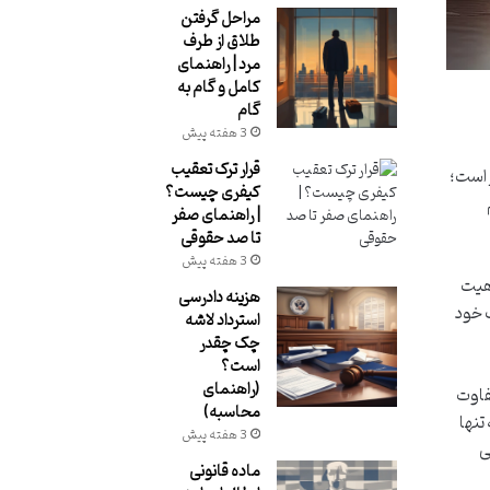
مراحل گرفتن
طلاق از طرف
مرد | راهنمای
کامل و گام به
گام
3 هفته پیش
قرار ترک تعقیب
 است؛
کیفری چیست؟
| راهنمای صفر
تا صد حقوقی
3 هفته پیش
اهیت
هزینه دادرسی
ک خود
استرداد لاشه
چک چقدر
است؟
(راهنمای
تفاوت
محاسبه)
تنها
3 هفته پیش
ی
ماده قانونی