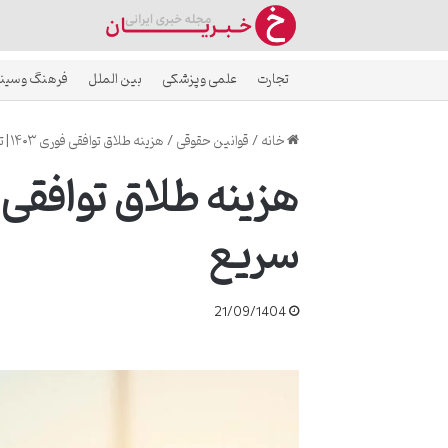
تجارت
علمی و پزشکی
بین الملل
فرهنگ و سین
خانه
/
قوانین حقوقی
/
هزینه طلاق توافقی فوری ۱۴۰۳ | تعرفه و مراحل سریع
سریع
21/09/1404