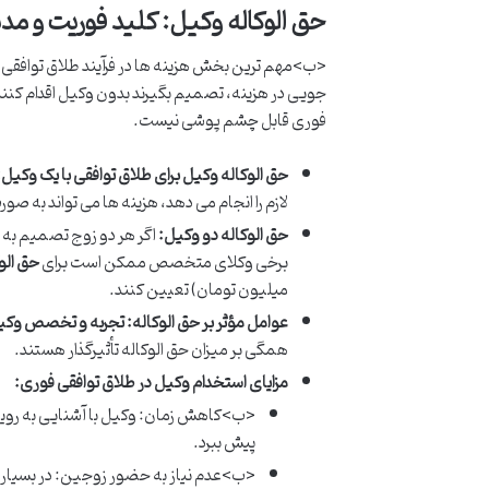
حق الوکاله وکیل: کلید فوریت و مد
<ب>مهم ترین بخش هزینه ها در فرآیند طلاق توافقی
جویی در هزینه، تصمیم بگیرند بدون وکیل اقدام کنن
فوری قابل چشم پوشی نیست.
حق الوکاله وکیل برای طلاق توافقی با یک وکیل:
لازم را انجام می دهد، هزینه ها می تواند به ص
حق الوکاله دو وکیل:
برخی وکلای متخصص ممکن است برای
حق الو
میلیون تومان) تعیین کنند.
عوامل مؤثر بر حق الوکاله:
تجربه و تخصص وکی
همگی بر میزان حق الوکاله تأثیرگذار هستند.
مزایای استخدام وکیل در طلاق توافقی فوری:
<ب>کاهش زمان: وکیل با آشنایی به رویه 
پیش ببرد.
<ب>عدم نیاز به حضور زوجین: در بسیاری از