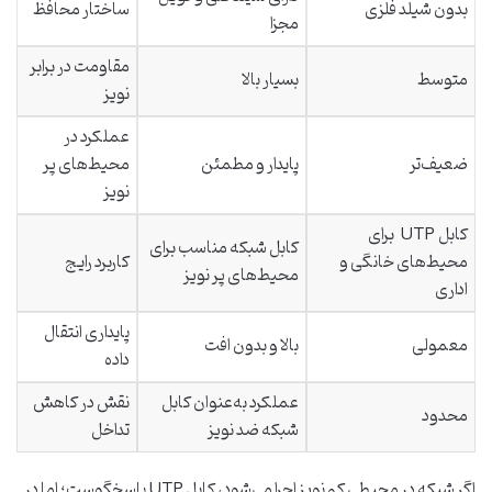
بدون شیلد فلزی
ساختار محافظ
مجزا
مقاومت در برابر
متوسط
بسیار بالا
نویز
عملکرد در
ضعیف‌تر
پایدار و مطمئن
محیط‌های پر
نویز
کابل UTP برای
کابل شبکه مناسب برای
محیط‌های خانگی و
کاربرد رایج
محیط‌های پر نویز
اداری
پایداری انتقال
معمولی
بالا و بدون افت
داده
عملکرد به‌عنوان کابل
نقش در کاهش
محدود
شبکه ضد نویز
تداخل
اگر شبکه در محیطی کم‌نویز اجرا می‌شود، کابل UTP پاسخگوست؛ اما در