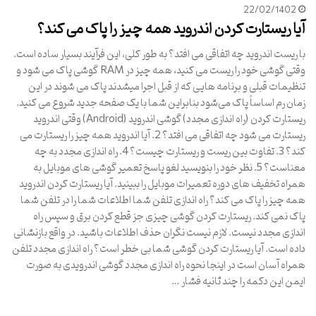
22/02/1402
آیا ریستارت کردن اندروید همه چیز را پاک می کند؟
با ریست اندروید چه اتفاقی می افتد؟ به طور کلی، این فرآیند بسیار ساده است.
وقتی گوشی خود را ریست می کنید، همه چیز در RAM گوشی پاک می شود و
تنظیمات قبلی و برنامه هایی که از قبل اجرا میشدند پاک می شوند در این
زمان رم اساساً پاک می‌شود بنابراین شما با یک صفحه جدید شروع می کنید.
ریستارت کردن (راه اندازی مجدد) گوشی اندروید (Android) وقتی اندروید
ریستارت می شود چه اتفاقی می افتد؟ 2. آیا اندروید همه چیز را ریستارت می
کند؟ 3. تفاوت بین ریست و ریستارت چیست؟ 4. راه اندازی مجدد به چه
معناست؟ 5. نظر خود را بنویسید لغو پاسخ تعمیر گوشی های موبایل به
همراه تخفیف های دوره تعمیرات موبایل را ببینید. آیا ریستارت کردن اندروید
همه چیز را پاک می کند؟ راه اندازی تلفن شما اطلاعات شما را در تلفن شما
پاک نمی کند. ریستارت کردن گوشی چیزی جز قطع کردن برق و سپس راه
اندازی مجدد نیست. لازم نیست نگران حذف اطلاعات باشید. در واقع بازنشانی
داده است. آیا ریستارت کردن گوشی شما بی خطر است؟ راه اندازی مجدد تلفن
همراه آسان است در اینجا نحوه راه اندازی مجدد گوشی اندرویدی به صورت
ایمن این دکمه را چند ثانیه فشار …