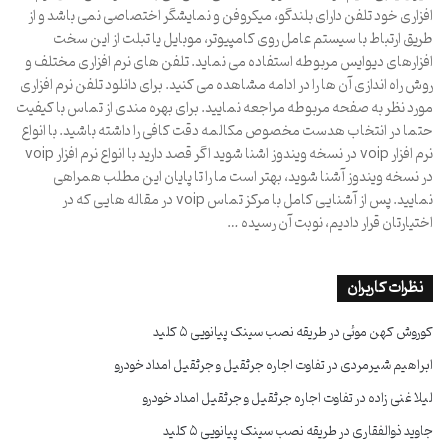
افزاری خود تلفن دارای بلندگو، میکروفن و نمایشگر اختصاصی نمی باشد و از
طریق ارتباط با سیستم عامل روی کامپیوتر، موبایل یا تبلت از این سخت
افزارهای دیوایس مربوطه استفاده می نماید. تلفن های نرم افزاری مختلف و
روش راه اندازی آن ها را در ادامه مشاهده می کنید. برای دانلود تلفن نرم افزاری
مورد نظر به صفحه مربوطه مراجعه نمایید. برای بهره مندی از تماس با کیفیت
حتما در انتخاب هدست مخصوص مکالمه دقت کافی را داشته باشید. با انواع
نرم افزار voip در نسخه ویندوز اشنا شوید اگر قصد دارید با انواع نرم افزار voip
در نسخه ویندوز آشنا شوید، بهتر است ما را تا پایان این مطلب همراهی
نمایید. پس از آشنایی کامل با مرکز تماس voip در مقاله هایی که در
اختیارتان قرار دادیم، نوبت آن رسیده …
نظرات کاربران
کوروش کهن موئی
در
طریقه نصب سینک پیانویی ۵ کلید
ابراهیم شیرمردی
در
تفاوت اجاره جرثقیل و جرثقیل امداد خودرو
لیلا غنی زاده
در
تفاوت اجاره جرثقیل و جرثقیل امداد خودرو
جاوید ذوالفقاری
در
طریقه نصب سینک پیانویی ۵ کلید