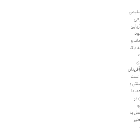
تسلیمی
بعی
یابی
ود،
اند و
ه درک
ی
فرینان
 است،
نتی و
. با
 بر
،
صل به
ظیر