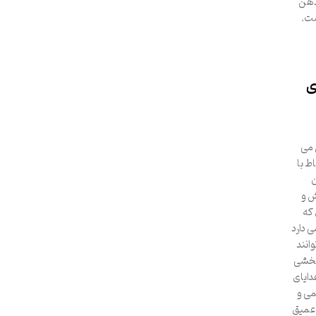
 ذهن
ست.
ی
 می
ط با
ن
ش و
 که
 دارد
انند
ربخشی
بر هدایای
می و
 عمیق