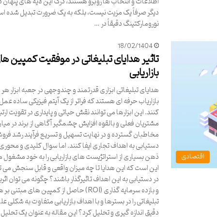
اطلاعات و انتخاب ها روبرو هستند، درک این لایه های پنهان
دیگر صرفاً یک مزیت نیست، بلکه به یک ضرورت تبدیل شده ا
نورومارکتینگ دقیقاً در …
18/02/1404
تاثیر هدایای تبلیغاتی در موفقیت کمپین ها
بازاریابی
هدایای تبلیغاتی ابزاری قدرتمند و چندوجهی در جعبه ابزار هر
بازاریاب حرفه ای هستند که فراتر از یک آیتم فیزیکی ساده عمل
کنند. این ابزارها می توانند نقش حیاتی و پایداری در تقویت ارتبا
مشتریان فعلی و بالقوه افزایش چشمگیر آگاهی از برند در میا
مخاطبان گسترده و در نهایت تسهیل و تسریع فرآیند رشد فرو
دستیابی به اهداف تجاری ایفا کنند. اما سوال کلیدی و محوری
ذهن بسیاری از استراتژیست های بازاریابی را به خود مشغول می
اقتصادی
این است که این هدایا تا چه میزان واقعی و قابل سنجش می تو
در دستیابی به این اهداف تاثیرگذار باشند؟ چگونه می توان اث
و بازده سرمایه گذاری (ROI) حاصل از کمپین های مبتنی 
تبلیغاتی را در بسترها و با اهداف بازاریابی متفاوت به شکلی عل
دقیق اندازه گیری و تحلیل کرد؟ این مقاله به عنوان یک تحلیل