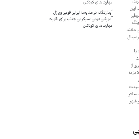
ند،
مهارت‌های کودکان
. این
آیدا زنگنه
در
مقایسه لی‌لی فومی و پازل
حیطی
آموزشی فومی؛ سرگرمی جذاب برای تقویت
دینگ
مهارت‌های کودکان
 مانند
رمینال
با
ت
ی از
دارد؛
‌سرعت
مسافر
ر شهر
بی