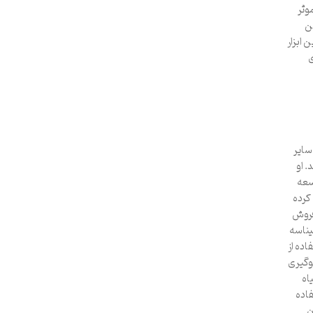
وثر
ن
 ابزار
ی
سایر
. او
سعه
کرده
فروش
یناسه
اده از
وگیری
اه
اده
ن