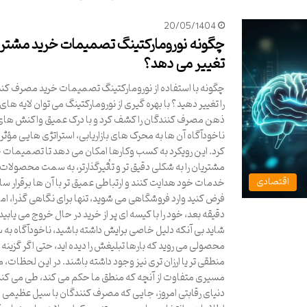
20/05/1404
چگونه نورومارکتینگ تصمیمات خرید مشتری
تغییر می دهد؟
چگونه با استفاده از نورومارکتینگ تصمیمات خرید مصرف کن
را تغییر دهید؟ با بهره گیری از نورومارکتینگ می توان لایه های
ذهن مصرف کنندگان را کشف کرد و با درک عمیق واکنش های
ناخودآگاه آن ها به محرک های بازاریابی، استراتژی هایی مؤثر
کرد. این رویکرد به کسب وکارها امکان می دهد تا تصمیمات 
مشتریان را به شکلی دقیق تر و تأثیرگذارتر، به سمت محصولات 
اقتصادی
خدمات خود هدایت کنند و ارتباطی عمیق تر با آن ها برقرار ساز
فرض کنید وارد فروشگاهی می شوید، تنها برای نگاهی گذرا، اما
دقیقه بعد، خود را با کیسه ای پر از خرید در حال خروج می یابید.
شاید بی آنکه دلیل خاصی برایش داشته باشید، ناخودآگاه به
محصولی می روید که بارها تبلیغش را دیده اید، حتی اگر گزینه
منطقی تر یا ارزان تری نیز وجود داشته باشند. در این لحظات، م
مسیری متفاوت از آنچه که منطق ما حکم می کند، طی می کند.
دنیای رقابتی امروز، جایی که مصرف کنندگان با سیل عظیمی ا