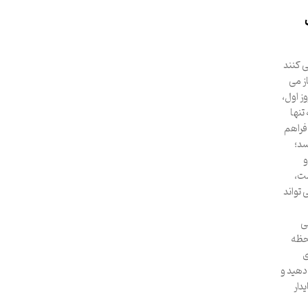
ی کنند
ز می
ز اول،
تنها
فراهم
سد؛
و
مت،
 تواند
ی
لحظه
ی
دهید و
دار