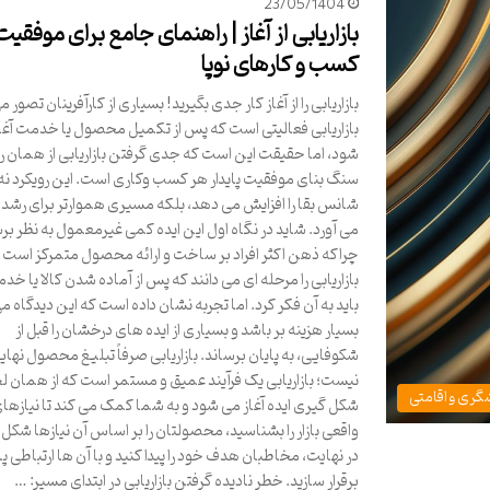
23/05/1404
بازاریابی از آغاز | راهنمای جامع برای موفقیت
کسب و کارهای نوپا
بازاریابی را از آغاز کار جدی بگیرید! بسیاری از کارآفرینان تصور م
بازاریابی فعالیتی است که پس از تکمیل محصول یا خدمت آغا
شود، اما حقیقت این است که جدی گرفتن بازاریابی از همان رو
سنگ بنای موفقیت پایدار هر کسب وکاری است. این رویکرد نه 
شانس بقا را افزایش می دهد، بلکه مسیری هموارتر برای رشد 
می آورد. شاید در نگاه اول این ایده کمی غیرمعمول به نظر بر
چراکه ذهن اکثر افراد بر ساخت و ارائه محصول متمرکز است 
بازاریابی را مرحله ای می دانند که پس از آماده شدن کالا یا خد
باید به آن فکر کرد. اما تجربه نشان داده است که این دیدگاه می
بسیار هزینه بر باشد و بسیاری از ایده های درخشان را قبل از
شکوفایی، به پایان برساند. بازاریابی صرفاً تبلیغ محصول نهای
نیست؛ بازاریابی یک فرآیند عمیق و مستمر است که از همان 
گری و اقامتی
شکل گیری ایده آغاز می شود و به شما کمک می کند تا نیازها
واقعی بازار را بشناسید، محصولتان را بر اساس آن نیازها شکل 
در نهایت، مخاطبان هدف خود را پیدا کنید و با آن ها ارتباطی پای
برقرار سازید. خطر نادیده گرفتن بازاریابی در ابتدای مسیر: …