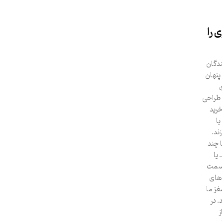
 را
ندگان
 پنهان
 طراحی
خرید
یا
ند.
 چند
 یا
 سمت
 های
غز ما
 در
ز