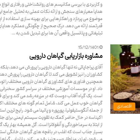
و کاربردی با بررسی مکانیسم های روانشناختی و رفتاری انواع م
هدایا معیارهای سنجش و ارائه نکات عملی به تحلیل جامع ای
موضوع می پردازد و راهکارهایی برای بهینه سازی استفاده از این
قدرتمند ارائه می دهد. درک صحیح از چگونگی عملکرد هدایا
تبلیغاتی و پتانسیل واقعی آن ها برای تبدیل شدن به …
15/12/1401
مشاوره بازاریابی گیاهان دارویی
آقای پراجاپاتی نه تنها گیاهان دارویی را پرورش می دهد، بلکه 
کشاورزان را نیز تشویق می کند تا گیاهان دارویی را پرورش دهند
همچنین فناوری های کشاورزی گیاهان دارویی مختلف را تو
داد. او در موسسات آموزشی مختلف در سراسر کشور سخنرانی 
است. یک گیاه آفتاب دوست که در مزرعه رشد می کند و برای 
گیاهان خوب عمل می کند، شامل تمام گونه های مختلف اک
اقتصادی
از جمله آنگوستیفولیا، پورپوره و پالیدا می شود. رایج ترین استف
اکیناسه در حال حاضر کمک به تقویت سیستم ایمنی برای جل
از ابتلا به سرماخوردگی و آنفولانزا است. گل همیشه بهار یک گی
بسیار جذاب است که اغلب در باغچه های گیاهان خانگی استف
می شود، اما در مناطق وسیع نیز رشد می کند. بازاریابی گیاها