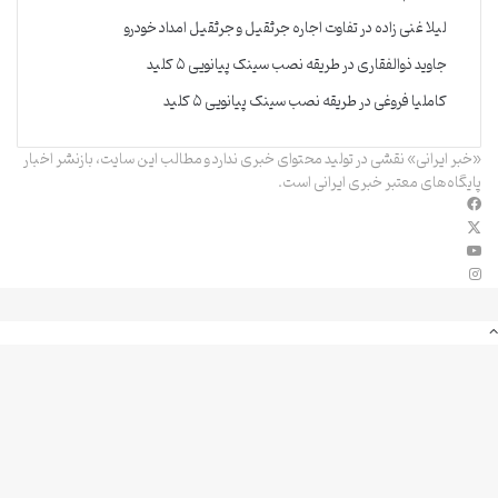
لیلا غنی زاده
در
تفاوت اجاره جرثقیل و جرثقیل امداد خودرو
جاوید ذوالفقاری
در
طریقه نصب سینک پیانویی ۵ کلید
کاملیا فروغی
در
طریقه نصب سینک پیانویی ۵ کلید
«خبر ایرانی» نقشی در تولید محتوای خبری ندارد و مطالب این سایت، بازنشر اخبار
پایگاه‌های معتبر خبری ایرانی است.
فیس
X
بوک
یوتیوب
اینستاگرام
دکمه
بازگشت
به
بالا