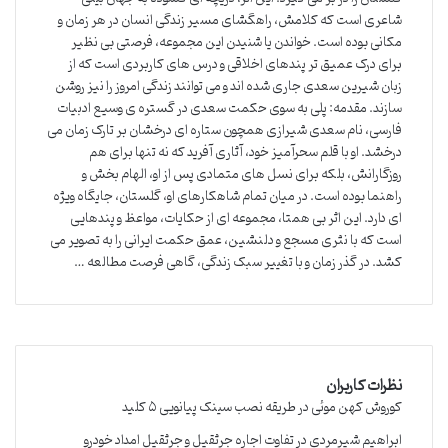
شاعری است که کلامش، راهگشای مسیر زندگی انسان در هر زمان و
مکانی بوده است. خواندن یا شنیدن این مجموعه، فرصتی بی نظیر
برای درک عمیق تر پندهای اخلاقی و درس های کاربردی است که از
زبان شیرین سعدی جاری شده اند و می توانند زندگی امروز را نیز روشن
سازند. مقدمه: پلی به سوی حکمت سعدی در گستره ی وسیع ادبیات
فارسی، نام سعدی شیرازی همچون ستاره ای درخشان بر تارک زمان می
درخشد. او با قلم سحرآمیز خود، آثاری آفرید که نه تنها برای هم
روزگارانش، بلکه برای نسل های متمادی پس از او، الهام بخش و
راهنما بوده است. در میان تمام شاهکارهای او، گلستان، جایگاه ویژه
ای دارد. این اثر بی همتا، مجموعه ای از حکایات، مواعظ و پندهایی
است که با نثری مسجع و دلنشین، عمق حکمت ایرانی را به تصویر می
کشد. در گذر زمان و با تغییر سبک زندگی، گاهی فرصت مطالعه …
نظرات کاربران
کوروش کهن موئی
در
طریقه نصب سینک پیانویی ۵ کلید
ابراهیم شیرمردی
در
تفاوت اجاره جرثقیل و جرثقیل امداد خودرو