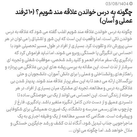
03/08/1404
چگونه به درس خواندن علاقه مند شویم؟ (۱۰ ترفند
عملی و آسان)
چگونه به درس خواندن علاقه مند شویم اغلب گفته می شود که علاقه به درس
خواندن ذاتی است، اما واقعیت این است که این شور و اشتیاق را می توان در هر
سنی پرورش داد و تقویت کرد. بسیاری از افراد در طول مسیر تحصیلی خود با
احساس بی انگیزگی یا خستگی روبرو می شوند، اما نباید فراموش کرد که
یادگیری یک سفر مادام العمر و کلید رشد شخصی، موفقیت شغلی و تجربه ای
سرشار از لذت است. این مقاله به بررسی ریشه های این بی علاقگی می پردازد و
راهکارهای روانشناختی و عملی را برای دانش آموزان، دانشجویان و حتی
بزرگسالان ارائه می دهد تا به این سفر پربار علاقه مند شوند. پدیدار شدن بی
علاقگی به درس و مطالعه، تجربه ای مشترک میان بسیاری از افراد، در هر
مرحله از زندگی است. این احساس می تواند از یک بی حوصلگی ساده تا
دلسردی عمیق و از دست دادن کامل انگیزه متغیر باشد. یادگیری، فارغ از
چارچوب های رسمی مدرسه و دانشگاه، یک ضرورت همیشگی برای شکوفایی
و پیشرفت است. هنگامی که مسیر مطالعه از یک وظیفه اجباری به یک
ماجراجویی جذاب تبدیل شود، آنگاه لذت کشف و رشد جایگزین خستگی و
ملال خواهد شد. اما چگونه می توان …