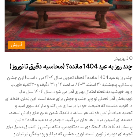
آموزش
3 روز پیش
چند روز به عید 1404 مانده؟ (محاسبه دقیق تا نوروز)
چند روز به عید 1404 مانده؟ لحظه تحویل سال ۱۴۰۴ در راه است! این جشن
باستانی، پنجشنبه ۳۰ اسفند ۱۴۰۳، ساعت ۱۲ و ۳۱ دقیقه و ۳۰ ثانیه ظهر، با
ورود خورشید به نقطه اعتدال بهاری آغاز می شود. سال ۱۴۰۴ سال مار،
نویدبخش آغاز فصلی نو و پر جنب و جوش برای همه است. این زمان، نقطه ای
در تقویم ماست که طبیعت خود را بازسازی می کند و ما را به سوی امید و
تجدید حیات فرا می خواند. هر ساله، با نزدیک شدن به روزهای پایانی اسفند،
دغدغه ای شیرین در دل ها جان می گیرد: «چند روز به عید مانده؟» این
پرسش نه فقط یک کنجکاوی ساده تقویمی، بلکه بازتابی از اشتیاق عمیق برای
تجربه ای دوباره از نوروز است. نوروز، جشنی که در تار و پود زندگی ایرانیان و