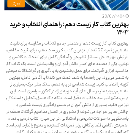
آموزش
20/07/1404
بهترین کتاب کار زیست دهم: راهنمای انتخاب و خرید
۱۴۰۳
بهترین کتاب کار زیست دهم: راهنمای جامع انتخاب و مقایسه برای تثبیت
مفاهیم و نمره 20 انتخاب بهترین کتاب کار زیست دهم، برای تثبیت مفاهیم،
افزایش مهارت حل مسائل تشریحی و آمادگی کامل برای امتحانات کلاسی و
نهایی، یکی از دغدغه های اصلی دانش آموزان و والدینشان است. یک کتاب کار
مناسب، ابزاری قدرتمند برای عمق بخشیدن به یادگیری و رفع اشکالات مبحثی
به شمار می رود. این راهنما به شما کمک می کند تا با آگاهی کامل، بهترین
گزینه را انتخاب کنید. زیست شناسی در پایه دهم، سنگ بنای درک بسیاری از
مفاهیم پیچیده تر در سال های آینده و به ویژه در کنکور سراسری است. این
درس نه تنها نیازمند حفظیات دقیق است، بلکه درک عمیق، تحلیل و استدلال را
نیز می طلبد. بسیاری از دانش آموزان در مسیر یادگیری زیست شناسی با
چالش هایی مواجه می شوند؛ از دشواری در اتصال مفاهیم گرفته تا ضعف در
پاسخگویی به سوالات تشریحی و استدلالی. در این میان، کتاب درسی با تمام
اهمیتش، گاهی فضای کافی برای تمرینات گسترده و متنوع را ندارد. اینجاست
که نقش منابع مکمل پررنگ می شود و در میان این منابع، «کتاب کار»