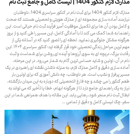
مدارک لازم کنکور 1404 | لیست کامل و جامع ثبت نام
مدارک لازم کنکور 1404 برای ثبت نام در کنکور سراسری 1404، داوطلبان
نیازمند آماده سازی مجموعه ای از مدارک هویتی و تحصیلی هستند که صحت
و کامل بودن آن ها برای تکمیل موفقیت آمیز فرآیند ثبت نام حیاتی است. این
راهنما به شما کمک می کند تا با آمادگی کامل، این مسیر را طی کنید و از بروز
هرگونه مشکل جلوگیری نمایید. لحظه ای را تصور کنید که در آستانه یکی از
مهم ترین مراحل زندگی تحصیلی خود قرار گرفته اید؛ کنکور سراسری ۱۴۰۴. این
رقابت بزرگ، دریچه ای به سوی آرزوها و آینده ای روشن برای شماست و ثبت
نام در آن، اولین و شاید حساس ترین گام به شمار می رود. در این مرحله،
آماده سازی دقیق و کامل مدارک لازم، به منزله داشتن نقشه ای راهبردی در یک
مسیر پرفراز و نشیب است. هر داوطلب، چه دانش آموزی که برای اولین بار
طعم کنکور را می چشد و چه فارغ التحصیلی که دوباره به این میدان بازگشته،
نیاز به یک راهنمای جامع دارد تا از هرگونه ابهام، خطا یا تأخیر که می تواند به
ابطال ثبت نام منجر شود، رهایی یابد. این مقاله با هدف همراهی شما در این
سفر، چک لیستی کامل و دقیق از تمامی …