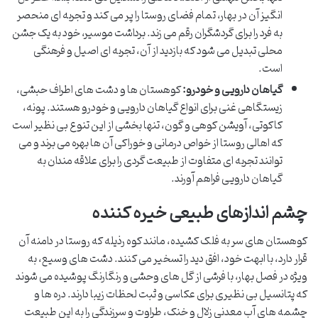
انگیز آن در بهار، تمام فضای روستا را پر می کند و تجربه ای منحصر
به فرد را برای گردشگران رقم می زند. برداشت موسیر، خود به یک جشن
محلی تبدیل می شود که بازدید از آن، تجربه ای اصیل و فرهنگی
است.
گیاهان دارویی و خودرو:
کوهستان ها و دشت های اطراف حبشی،
زیستگاهی غنی برای انواع گیاهان دارویی و خودرو هستند. پونه،
کاکوتی، آویشن کوهی و گون، تنها بخشی از این تنوع بی نظیر است
که اهالی روستا از خواص درمانی و خوراکی آن ها بهره می برند و می
توانند تجربه ای متفاوت از طبیعت گردی را برای علاقه مندان به
گیاهان دارویی فراهم آورند.
چشم اندازهای طبیعی خیره کننده
کوهستان های سر به فلک کشیده، مانند کوه رذیله که روستا در دامنه آن
قرار دارد، با ابهت خود، افق دید را تسخیر می کنند. دشت های وسیع، به
ویژه در فصل بهار، با فرشی از گل های وحشی و رنگارنگ پوشیده می شوند
که پتانسیل بی نظیری برای عکاسی و ثبت لحظات زیبا دارند. دره ها و
چشمه های آب معدنی زلال و خنک، طراوت و سرزندگی را به این طبیعت