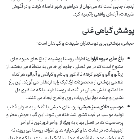
اینجا، جایی است که می توان از هیاهوی شهر فاصله گرفت و در آغوش
طبیعت، آرامش واقعی را تجربه کرد.
پوشش گیاهی غنی
حبشی، بهشتی برای دوستداران طبیعت و گیاهان است:
باغ های میوه فراوان:
اطراف روستا پوشیده از باغ های میوه های
متنوع است که در هر فصلی، جلوه ای خاص به منطقه می بخشد. از
زردآلو و آلو و گردو گرفته تا انگور و بادام و گیلاس و آلبالو، هر کدام
طعمی بهشتی از محصولات ارگانیک را به ارمغان می آورند. این باغ
ها نه تنها نقش حیاتی در اقتصاد روستا دارند، بلکه مناظری دل
نشین و چشم نواز برای پیاده روی و تفرج ایجاد می کنند.
موسیر، طلای سبز حبشی:
روستای حبشی با افتخار به عنوان قطب
تولید موسیر در غرب کشور شناخته می شود. این گیاه خوش عطر و
پرخاصیت که در فصل بهار، به ویژه از اواخر فروردین تا اواخر
اردیبهشت، در دشت ها و کوهپایه های اطراف روستا می روید، نه
تنها بخش مهمی از اقتصاد محلی را تشکیل می دهد، بلکه عطر دل