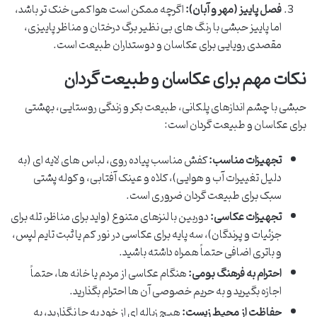
فصل پاییز (مهر و آبان):
اگرچه ممکن است هوا کمی خنک تر باشد،
اما پاییز حبشی با رنگ های بی نظیر برگ درختان و مناظر پاییزی،
مقصدی رویایی برای عکاسان و دوستداران طبیعت است.
نکات مهم برای عکاسان و طبیعت گردان
حبشی با چشم اندازهای پلکانی، طبیعت بکر و زندگی روستایی، بهشتی
برای عکاسان و طبیعت گردان است:
تجهیزات مناسب:
کفش مناسب پیاده روی، لباس های لایه ای (به
دلیل تغییرات آب و هوایی)، کلاه و عینک آفتابی، و کوله پشتی
سبک برای طبیعت گردان ضروری است.
تجهیزات عکاسی:
دوربین با لنزهای متنوع (واید برای مناظر، تله برای
جزئیات و پرندگان)، سه پایه برای عکاسی در نور کم یا ثبت تایم لپس،
و باتری اضافی حتماً همراه داشته باشید.
احترام به فرهنگ بومی:
هنگام عکاسی از مردم یا خانه ها، حتماً
اجازه بگیرید و به حریم خصوصی آن ها احترام بگذارید.
حفاظت از محیط زیست:
هیچ زباله ای از خود به جا نگذارید، به