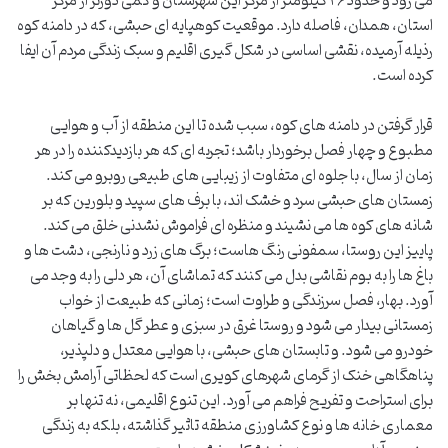
می رود و حدود ۲۶ کیلومتر از مرکز این شهرستان و کمی دورتر از مرکز
استان، همدان، فاصله دارد. موقعیت کوهپایه ای حبشی، که در دامنه کوه
رذیله آرمیده، نقشی اساسی در شکل گیری اقلیم و سبک زندگی مردم آن ایفا
کرده است.
قرار گرفتن در دامنه های کوه، سبب شده تا این منطقه از آب و هوایی
مطبوع و چهار فصل برخوردار باشد؛ تجربه ای که هر بازدیدکننده را در هر
زمان از سال، با جلوه ای متفاوت از زیبایی های طبیعی روبرو می کند.
زمستان های حبشی سرد و خشک اند، با برف های سپید و بلورین که بر
شانه های کوه ها می نشیند و منظره ای فراموش نشدنی خلق می کند.
پاییز این روستا، سمفونی رنگ هاست؛ برگ های زرد و نارنجی، دشت ها و
باغ ها را به بوم نقاشی بدل می کنند که تماشای آن، هر دلی را به وجد می
آورد. بهار، فصل سرزندگی و طراوت است؛ زمانی که طبیعت از خواب
زمستانی بیدار می شود و روستا غرق در سبزی و عطر گل ها و گیاهان
خودرو می شود. و تابستان های حبشی، با هوایی معتدل و دلپذیر،
پناهگاهی خنک از گرمای شهرهای کویری است که لحظاتی آرامش بخش را
برای استراحت و تفریح فراهم می آورد. این تنوع اقلیمی، نه تنها بر
معماری خانه ها و نوع کشاورزی منطقه تاثیر گذاشته، بلکه به زندگی