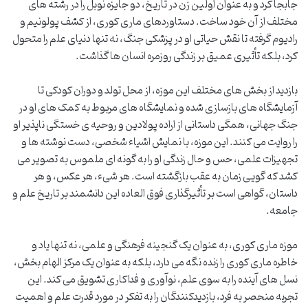
جابجا کرد و به عنوان اولین زن در تاریخ، دو جایزه نوبل را در رشته های
مختلف از آن خود ساخت. دستاوردهای ماری کوری، از کشف پولونیم و
رادیوم گرفته تا نقش حیاتی او در پزشکی جنگ، نه تنها دنیای علم را متحول
کرد، بلکه تأثیری عمیق بر زندگی روزمره انسان ها گذاشت.
بازدید از بخش های مختلف این موزه، از محل تولد و دوران کودکی تا
آزمایشگاه های بازسازی شده و نمایشگاه های مربوط به کمک های او در
جنگ جهانی، همگی داستانی از اراده پولادین و روحیه ی خستگی ناپذیر او
را روایت می کنند. این موزه، با نمایش اشیاء شخصی، دست نوشته ها و
تجهیزات علمی، حس و حال زندگی او را به گونه ای ملموس به تصویر می
کشد که گویی زمان به عقب بازگشته است. هر شیء، هر عکس، و هر
داستان، گواهی است بر تأثیرگذاری فوق العاده این دانشمند بر تاریخ علم و
جامعه.
موزه ماری کوری، به عنوان یک گنجینه فرهنگی و علمی، نه تنها یاد و
خاطره ماری کوری را زنده نگه می دارد، بلکه به عنوان یک مرکز الهام بخش،
نسل های آینده را به سوی علم، نوآوری و فداکاری تشویق می کند. این
تجربه منحصر به فرد، بازدیدکنندگان را به تفکر در مورد قدرت علم و اهمیت