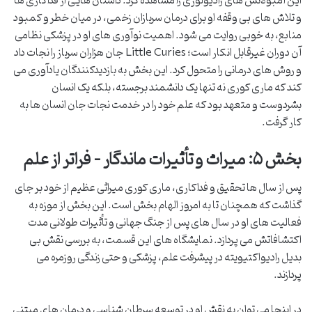
این آمبولانس های رادیولوژی را مشاهده کرد. داستان هایی از فداکاری ها
و تلاش های بی وقفه او برای درمان سربازان زخمی، در میان خطر و کمبود
منابع، به خوبی روایت می شود. اهمیت نوآوری های او در پزشکی نظامی
آن دوران غیرقابل انکار است؛ Little Curies جان هزاران سرباز را نجات داد
و روش های درمانی را متحول کرد. این بخش به بازدیدکنندگان یادآوری می
کند که ماری کوری نه تنها یک دانشمند برجسته، بلکه یک انسان
بشردوست و متعهد بود که علم خود را در خدمت نجات جان انسان ها به
کار گرفت.
بخش ۵: میراث و تأثیرات ماندگار – فراتر از علم
پس از سال ها تحقیق و فداکاری، ماری کوری میراثی عظیم از خود بر جای
گذاشت که همچنان تا به امروز الهام بخش است. این بخش از موزه به
فعالیت های او در سال های پس از جنگ جهانی و تأثیرات طولانی مدت
اکتشافاتش می پردازد. نمایشگاه های این قسمت، به بررسی نقش بی
بدیل رادیواکتیویته در پیشرفت علم، پزشکی و حتی زندگی روزمره می
پردازند.
در اینجا می توان به نقش او در توسعه سرطان شناسی و درمان های مبتنی