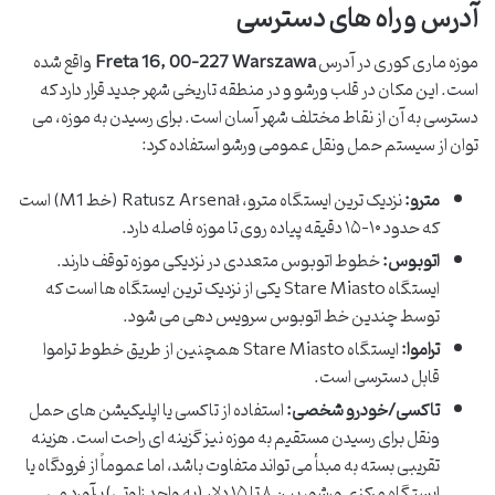
آدرس و راه های دسترسی
موزه ماری کوری در آدرس
Freta 16, 00-227 Warszawa
واقع شده
است. این مکان در قلب ورشو و در منطقه تاریخی شهر جدید قرار دارد که
دسترسی به آن از نقاط مختلف شهر آسان است. برای رسیدن به موزه، می
توان از سیستم حمل ونقل عمومی ورشو استفاده کرد:
مترو:
نزدیک ترین ایستگاه مترو، Ratusz Arsenał (خط M1) است
که حدود ۱۰-۱۵ دقیقه پیاده روی تا موزه فاصله دارد.
اتوبوس:
خطوط اتوبوس متعددی در نزدیکی موزه توقف دارند.
ایستگاه Stare Miasto یکی از نزدیک ترین ایستگاه ها است که
توسط چندین خط اتوبوس سرویس دهی می شود.
تراموا:
ایستگاه Stare Miasto همچنین از طریق خطوط تراموا
قابل دسترسی است.
تاکسی/خودرو شخصی:
استفاده از تاکسی یا اپلیکیشن های حمل
ونقل برای رسیدن مستقیم به موزه نیز گزینه ای راحت است. هزینه
تقریبی بسته به مبدأ می تواند متفاوت باشد، اما عموماً از فرودگاه یا
ایستگاه مرکزی ورشو، بین ۸ تا ۱۵ دلار (به واحد زلوتی) برآورد می