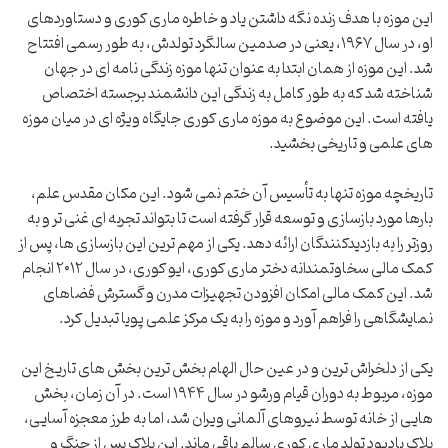
این موزه با هدف زنده نگه داشتن یاد و خاطره ماری کوری و دستاوردهای
او، در سال ۱۹۶۷، یعنی در صدمین سالگرد تولدش، به طور رسمی افتتاح
شد. این موزه از همان ابتدا به عنوان تنها موزه زندگی نامه ای در جهان
شناخته شد که به طور کامل به زندگی این دانشمند برجسته اختصاص
یافته است. این موضوع به موزه ماری کوری جایگاه ویژه ای در میان موزه
های علمی و تاریخی بخشید.
تاریخچه موزه تنها به تأسیس آن ختم نمی شود. این مکان مقدس علم،
بارها مورد بازسازی و توسعه قرار گرفته است تا بتواند تجربه ای غنی تر و به
روزتر را به بازدیدکنندگان ارائه دهد. یکی از مهم ترین این بازسازی ها، پس از
کمک مالی سخاوتمندانه دختر ماری کوری، ایو کوری، در سال ۲۰۱۲ انجام
شد. این کمک مالی امکان افزودن تجهیزات مدرن و گسترش فضاهای
نمایشگاهی را فراهم آورد و موزه را به یک مرکز علمی پویا تبدیل کرد.
یکی از دلخراش ترین و در عین حال الهام بخش ترین بخش های تاریخ این
موزه، مربوط به دوران قیام ورشو در سال ۱۹۴۴ است. در آن زمان، بخش
هایی از خانه توسط نیروهای آلمانی ویران شد، اما به طرز معجزه آسایی،
پلاک یادبود تولد ماری کوری سالم باقی ماند. این پلاک پس از جنگ و