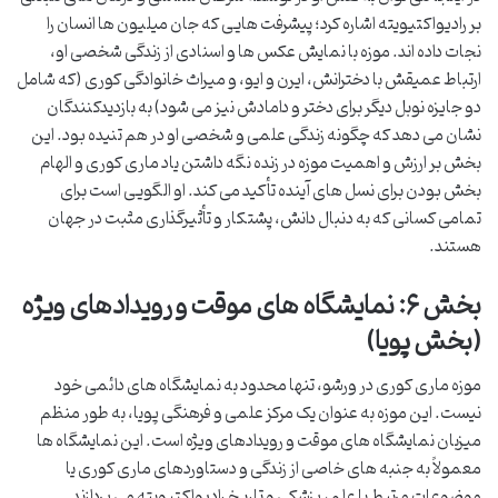
بر رادیواکتیویته اشاره کرد؛ پیشرفت هایی که جان میلیون ها انسان را
نجات داده اند. موزه با نمایش عکس ها و اسنادی از زندگی شخصی او،
ارتباط عمیقش با دخترانش، ایرن و ایو، و میراث خانوادگی کوری (که شامل
دو جایزه نوبل دیگر برای دختر و دامادش نیز می شود) به بازدیدکنندگان
نشان می دهد که چگونه زندگی علمی و شخصی او در هم تنیده بود. این
بخش بر ارزش و اهمیت موزه در زنده نگه داشتن یاد ماری کوری و الهام
بخش بودن برای نسل های آینده تأکید می کند. او الگویی است برای
تمامی کسانی که به دنبال دانش، پشتکار و تأثیرگذاری مثبت در جهان
هستند.
بخش ۶: نمایشگاه های موقت و رویدادهای ویژه
(بخش پویا)
موزه ماری کوری در ورشو، تنها محدود به نمایشگاه های دائمی خود
نیست. این موزه به عنوان یک مرکز علمی و فرهنگی پویا، به طور منظم
میزبان نمایشگاه های موقت و رویدادهای ویژه است. این نمایشگاه ها
معمولاً به جنبه های خاصی از زندگی و دستاوردهای ماری کوری یا
موضوعات مرتبط با علم، پزشکی و تاریخ رادیواکتیویته می پردازند.