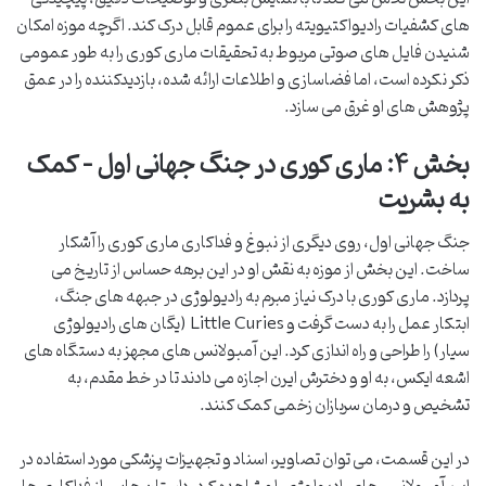
های کشفیات رادیواکتیویته را برای عموم قابل درک کند. اگرچه موزه امکان
شنیدن فایل های صوتی مربوط به تحقیقات ماری کوری را به طور عمومی
ذکر نکرده است، اما فضاسازی و اطلاعات ارائه شده، بازدیدکننده را در عمق
پژوهش های او غرق می سازد.
بخش ۴: ماری کوری در جنگ جهانی اول – کمک
به بشریت
جنگ جهانی اول، روی دیگری از نبوغ و فداکاری ماری کوری را آشکار
ساخت. این بخش از موزه به نقش او در این برهه حساس از تاریخ می
پردازد. ماری کوری با درک نیاز مبرم به رادیولوژی در جبهه های جنگ،
ابتکار عمل را به دست گرفت و Little Curies (یگان های رادیولوژی
سیار) را طراحی و راه اندازی کرد. این آمبولانس های مجهز به دستگاه های
اشعه ایکس، به او و دخترش ایرن اجازه می دادند تا در خط مقدم، به
تشخیص و درمان سربازان زخمی کمک کنند.
در این قسمت، می توان تصاویر، اسناد و تجهیزات پزشکی مورد استفاده در