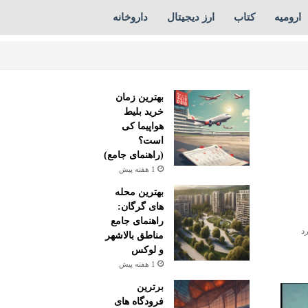
ارومیه
کتاب
ارز دیجیتال
داروخانه
بهترین زمان
خرید بلیط
هواپیما کی
است؟
(راهنمای جامع)
1 هفته پیش
بهترین محله
های گرگان:
راهنمای جامع
مناطق بالاشهر
و لوکس
1 هفته پیش
برترین
فرودگاه های