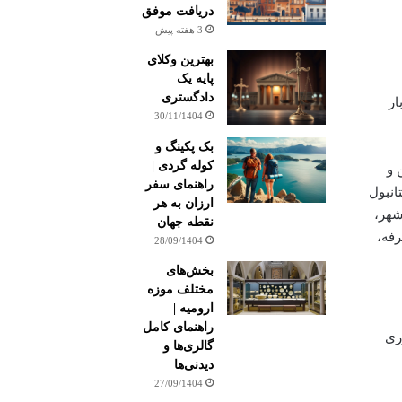
دریافت موفق
3 هفته پیش
بهترین وکلای
پایه یک
دادگستری
ار
30/11/1404
بک پکینگ و
کوله گردی |
 و
راهنمای سفر
انبول
ارزان به هر
شهر،
نقطه جهان
رفه،
28/09/1404
بخش‌های
مختلف موزه
ارومیه |
راهنمای کامل
ری
گالری‌ها و
دیدنی‌ها
27/09/1404