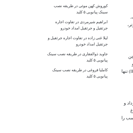
کوروش کهن موئی
در
طریقه نصب
سینک پیانویی ۵ کلید
،
ابراهیم شیرمردی
در
تفاوت اجاره
ر،
جرثقیل و جرثقیل امداد خودرو
لیلا غنی زاده
در
تفاوت اجاره جرثقیل و
جرثقیل امداد خودرو
جاوید ذوالفقاری
در
طریقه نصب سینک
گوکچن
پیانویی ۵ کلید
کاملیا فروغی
در
طریقه نصب سینک
هزینه ترانسفر از فرودگاه به هتل، فرودگاه مقصد مناسب را انتخاب کنند. در تهران نیز، فرودگاه بین المللی امام خمینی (IKA) تنها
پیانویی ۵ کلید
اد و
غ
سب را