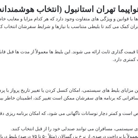
واپیما تهران استانبول (انتخاب هوشمندانه
ط ها با قوانین و ویژگی های متفاوت وجود دارد که هر کدام مزایا و معایب خ
افران کمک می کند تا بلیطی متناسب با نیازها و شرایط سفرشان انتخاب کن
قیمت گذاری ثابت ارائه می شوند. این بلیط ها معمولاً از مدت ها قبل قاب
کمتری دارد.
رین مزایای بلیط های سیستمی، امکان کنسل کردن یا تغییر تاریخ پرواز با پر
فرانی که برنامه های سفرشان ممکن است تغییر کند، اطمینان خاطر ب
ص است و کمتر دچار نوسانات ناگهانی می شود، که امکان برنامه ریزی دق
ای سیستمی، مسافران می توانند صندلی خود را از قبل انتخاب کنند.
تخفیف برای کودکان: کودکان ۲ تا ۱۲ سال معمولاً با پرداخت درصدی از نرخ بزرگسالان (مثلاً ۵۰ تا ۵