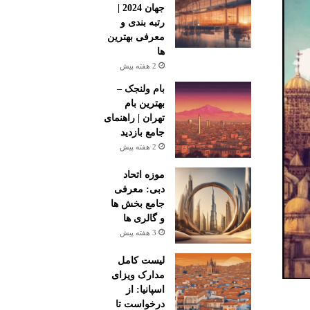
جهان 2024 |
رتبه بندی و
معرفی بهترین
ها
2 هفته پیش
بام ولنجک –
بهترین بام
تهران | راهنمای
جامع بازدید
2 هفته پیش
موزه اتحاد
دبی: معرفی
جامع بخش ها
و گالری ها
3 هفته پیش
لیست کامل
مدارک ویزای
اسپانیا: از
درخواست تا