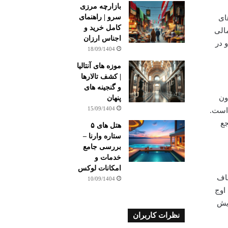
بازارچه مرزی
سرو | راهنمای
ای
کامل خرید و
مالی
اجناس ارزان
 در
18/09/1404
موزه های آنتالیا
| کشف تالارها
و گنجینه های
ست. مسافران می توانند تا ۹۰ روز بدون
پنهان
15/09/1404
 است.
جع
هتل های ۵
ستاره وارنا –
بررسی جامع
خدمات و
امکانات لوکس
طاف
10/09/1404
اوج
ایش
نظرات کاربران